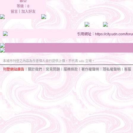
慕亞
等級：8
留言
｜
加入好友
引用網址：https://city.udn.com/for
本城市刊登之內容為作者個人自行提供上傳，不代表 udn 立場。
刊登網站廣告
︱
關於我們
︱
常見問題
︱
服務條款
︱
著作權聲明
︱
隱私權聲明
︱
客服