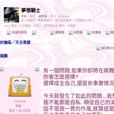
夢想騎士
市長：
慕亞
副市長：
雲天
、
Fufuma
加入本城市
｜
推薦本城市
｜
加入我的最愛
｜
訂閱最新文章
udn
／
城市
／
人文藝術
／
其他
／
【夢想騎士】城市
／討論區／
本城市首頁
討論區
精華區
投票區
影像館
推
討論區
／
天主是愛
看回應文
兩難
有一個問題,如果你即將在兩難之
你會怎麼選擇?
選擇成全自己,還是依事實情況
今天就發生了如此的問題...我想
我不能那麼自私..順從自己的渴
CN0419
等級：
這不是我一貫的作風,就算這是
留言
｜
加入好友