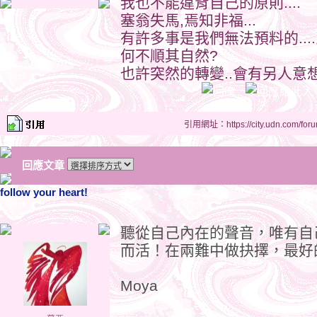
我也不能違背自己的原則....
塞翁失馬,焉知非福...
有許多事是我們無法預料的....
何不順其自然?
也許突然的轉變..會有另人意想
引用網址：https://city.udn.com/for
回應文章
follow your heart!
聽從自己內在的聲音，唯有自
而活！在兩難中做抉擇，最好的辦法就是
Moya