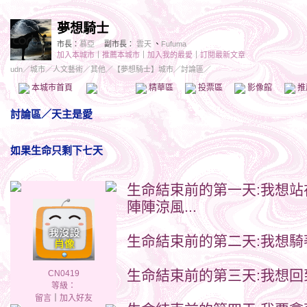
夢想騎士
市長：
慕亞
副市長：
雲天
、
Fufuma
加入本城市
｜
推薦本城市
｜
加入我的最愛
｜
訂閱最新文章
udn
／
城市
／
人文藝術
／
其他
／
【夢想騎士】城市
／討論區／
本城市首頁
討論區
精華區
投票區
影像館
推
討論區
／
天主是愛
如果生命只剩下七天
生命結束前的第一天:我想站
陣陣涼風...
生命結束前的第二天:我想騎著
生命結束前的第三天:我想回到
CN0419
等級：
留言
｜
加入好友