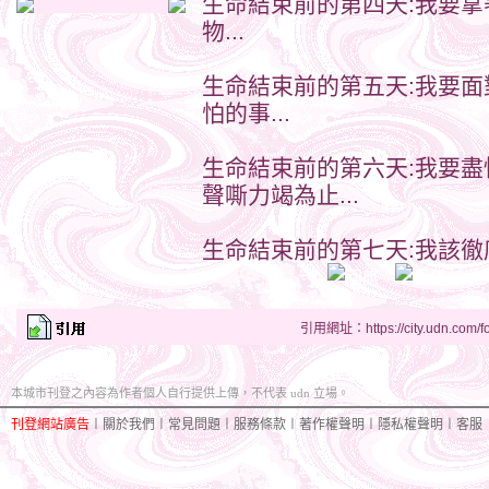
生命結束前的第四天:我要拿著
物...
生命結束前的第五天:我要面對
怕的事...
生命結束前的第六天:我要盡
聲嘶力竭為止...
生命結束前的第七天:我該徹底
引用網址：https://city.udn.com/f
本城市刊登之內容為作者個人自行提供上傳，不代表 udn 立場。
刊登網站廣告
︱
關於我們
︱
常見問題
︱
服務條款
︱
著作權聲明
︱
隱私權聲明
︱
客服