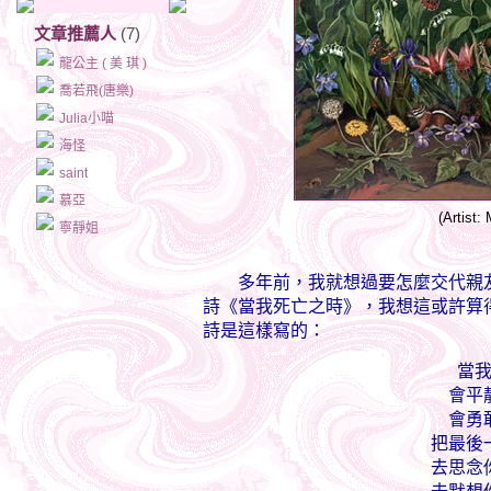
文章推薦人
(7)
龍公主 ( 美 琪 )
喬若飛(唐樂)
Julia小喵
海怪
saint
慕亞
(Artist:
寧靜姐
多年前，我就想過要怎麼交代親友
詩《當我死亡之時》，我想這或許算
詩是這樣寫的：
當
會平
會勇
把最後
去思念