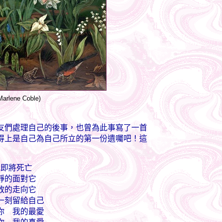
 Marlene Coble)
們處理自己的後事，也曾為此事寫了一首
得上是自己為自己所立的第一份遺囑吧！這
我即將死亡
靜的面對它
敢的走向它
一刻留給自己
你 我的最愛