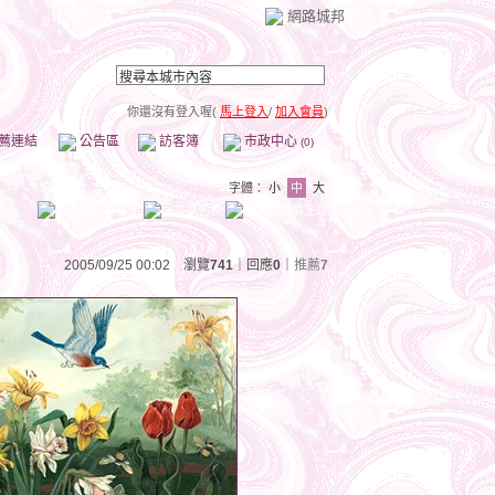
網路城邦
你還沒有登入喔(
馬上登入
/
加入會員
)
薦連結
公告區
訪客簿
市政中心
(0)
字體：
小
中
大
2005/09/25 00:02 瀏覽
741
｜回應
0
｜
推薦
7