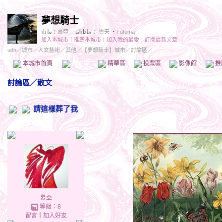
夢想騎士
市長：
慕亞
副市長：
雲天
、
Fufuma
加入本城市
｜
推薦本城市
｜
加入我的最愛
｜
訂閱最新文章
udn
／
城市
／
人文藝術
／
其他
／
【夢想騎士】城市
／討論區／
本城市首頁
討論區
精華區
投票區
影像館
推
討論區
／
散文
請這樣葬了我
慕亞
等級：8
留言
｜
加入好友