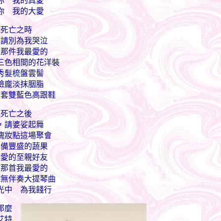
你 我的真愛
你 我的大愛
我死亡之時
，請別為我哭泣
上那件我最愛的
三色相間的花洋裝
秀髮梳盤雲髻
臉龐淡抹胭脂
足套雙藍色高跟鞋
我死亡之後
，請婆娑起舞
瑰妝點這場聚會
準備豐盛的蔬果
所愛的至親好友
放那首我最愛的
號無伴奏大提琴曲
光中 為我餞行
那麼
艾特