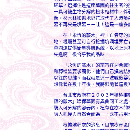
尾草。選擇住進這座墓園的往生者的
一具可被生物分解的松木棺材中，伴
像。杉木林和遍地野花取代了人造噴
墓不再只是墳墓－－哇！這是一座多
在「永恆的蕨木」裡，亡者穿的是
地，親屬甚至可自行挖掘坑洞埋葬亡
墓園還提供衛星導航系統，以地上原
先進啊！很合乎我的品味！
「永恆的蕨木」的宗旨在迎合戰後
和葬禮皆要求簡化，他們自己撰寫結
以往的思維。而我就是這一波戰後嬰
想像著在數十年後，我將跟隨著這數
台北市政府在２００３年積極推動
恆的蕨木」環保墓園有異曲同工之處
裝入可分解的容器內，植存在樹木的
讓人死後與自然合而為一，既不占用
根據殯葬處的消息，目前樹葬區所