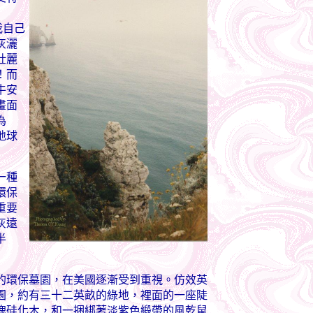
我自己
灰灑
壯麗
！而
牛安
畫面
為
地球
一種
環保
重要
灰遠
半
環保墓園，在美國逐漸受到重視。仿效英
園，約有三十二英畝的綠地，裡面的一座陡
塊硅化木，和一捆綁著淡紫色緞帶的風乾鼠