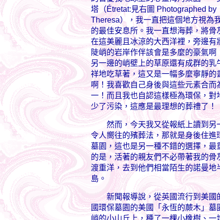
塔（Étretat:見右圖 Photographed by
Theresa），我一直把這個地方視為
的最佳安息所。我一直想海葬，將骨
在這美麗且冰涼的大西洋裡，旁邊有
陡峭的岩岸作伴該會是多麼的豪氣啊
另一邊的峭壁上的草原還有成群的乳
祥地吃草著，這又是一幅多麼寧靜的
啊！我喜歡自己身後與這些元素合而
一！而且我也自認這樣極為環保，對
少了污染，這應是最理想的葬禮了！
然而，今天我又從報紙上讀到另
令人嚮往的殯葬法，那就是身後住進
墓園，這也是另一種不錯的選擇，最
的是，活著的親友們不必帶著我的骨
渡重洋，去到他們相當陌生的諾曼地
島。
新聞報導說，從英國流行到美國的
國環保墓園的美國「永恆的蕨木」墓
峭的小山丘上，種了一棵小橡樹、一