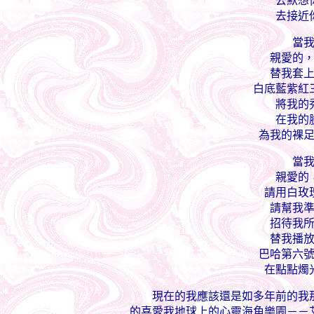
去默想
去接近
當
親愛的
替我套
白底藍紫紅
將我的
在我的
為我的裸
當
親愛的
請用白玫
請幫我
招待我
替我播
巴哈第六
在點點燭
現在的我應該還是如多年前的我
的喜愛我地球上的心靈海角樂園－－