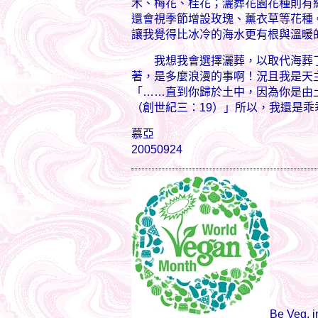
木、梅花、桂花；灑葬花園花種則有
還會視季節增設玫瑰、薰衣草等花種
讓我覺得比冰冷的海水更有根與溫暖
我想我會選擇灑葬，以取代海葬了
著，是多麼浪漫的事啊！況且我是天
「……直到你歸於土中，因為你是由
（創世紀三：19）」所以，我還是乖
慕亞
20050924
Be Veg,