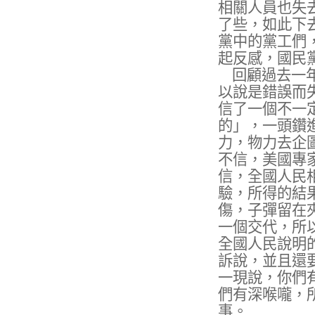
相關人員也失
了些，如此下
黨中的黨工們
起反感，國民
回顧過去一
以說是錯誤而
信了一個不一
的」，一頭鑽
力，物力去企
不信，美國專
信，全國人民
驗，所得的結
傷，子彈留在
一個交代，所
全國人民說明
訴說，並且還
一現說，你們
們有深喉嚨，
事。