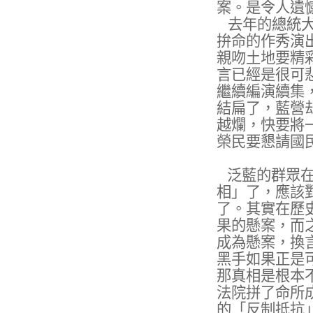
案。是令人遺
去年的總統
拚命的作秀演
親吻土地要精
言已經是很可
繼續編演續集
結扁了，藍營
越爛，快要將
榮民要懇請國
泛藍的群眾
相」了，應該
了。其實在歷
果的懸案，而
成為懸案，換
黑手如果正是
那真相是根本
法院拼了命所
的「反制抵抗