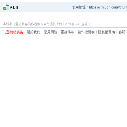
引用網址：https://city.udn.com/foru
本城市刊登之內容為作者個人自行提供上傳，不代表 udn 立場。
刊登網站廣告
︱
關於我們
︱
常見問題
︱
服務條款
︱
著作權聲明
︱
隱私權聲明
︱
客服