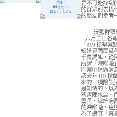
是不可能找到
岳將軍
等級：8
的群眾別去找
留言
｜
加入好友
的朋友們參考
泛藍群眾
六月三日各
「
319
槍擊案
知道是國民黨
千萬誘餌，從
所謂「深喉嚨
門案中透露消
認去年
319
槍
來的一項陰謀
是知情的。以
背叛陳水扁。
書長、總統府
的深喉嚨。這
為了追查「真