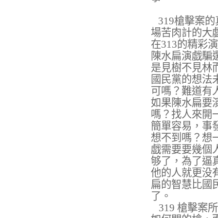
319
槍擊案的
場苦肉計的大
在
313
的精彩演
陳水扁演戯騙
是見樹不見林
國民黨的想法
可嗎？難道有
如果陳水扁要
嗎？找人來開
簡單容易，事
想不到嗎？想
戯需要要幾個
够了，為了逼
他的人就更没
扁的智慧比國
了。
319
槍擊案所