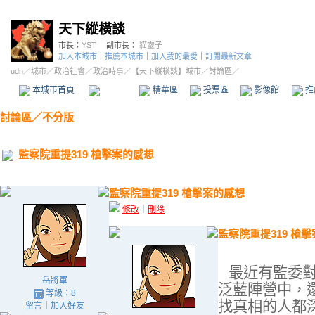
天下縱橫談
市長：
YST
副市長：
貓靈子
加入本城市
｜
推薦本城市
｜
加入我的最愛
｜
訂閱最新文章
udn
／
城市
／
政治社會
／
政治時事
／
【天下縱橫談】城市
／討論區／
本城市首頁
討論區
精華區
投票區
影像館
推
討論區
／
不分版
監察院重提319 槍擊案的感想
監察院重提319 槍擊案的感想
修改
｜
刪除
監察院重提319 槍
最近有監委
岳將軍
泛藍陣營中，
等級：8
找真相的人都
留言
｜
加入好友