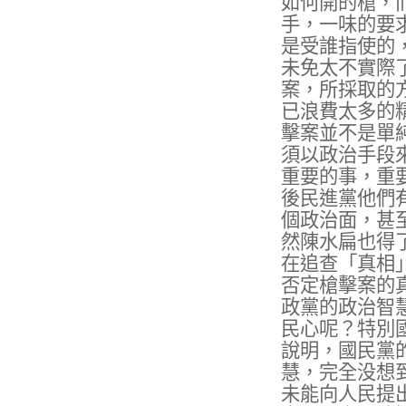
如何開的槍，
手，一味的要
是受誰指使的
未免太不實際
案，所採取的
已浪費太多的
擊案並不是單
須以政治手段
重要的事，重
後民進黨他們
個政治面，甚
然陳水扁也得
在追查「真相
否定槍擊案的
政黨的政治智
民心呢？特別
說明，國民黨
慧，完全没想
未能向人民提