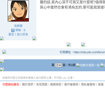
層的話.其內心深不可測又是什麼呢?值得
其心中當然也會有鴻烏志的.那可能就是彼
岳將軍
等級：8
留言
｜
加入好友
引用網址：https://city.udn.com/foru
第
頁／共3頁
本城市刊登之內容為作者個人自行提供上傳，不代表 udn 立場。
刊登網站廣告
︱
關於我們
︱
常見問題
︱
服務條款
︱
著作權聲明
︱
隱私權聲明
︱
客服