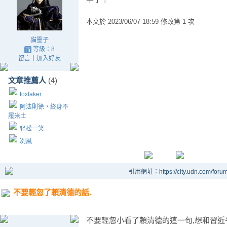
本文於
2023/06/07 18:59 修改第 1 次
貓靈子
等級：8
留言
｜
加入好友
文章推薦人
(4)
foxlaker
阿法則徐，終身不
履米土
轻松一笑
冽風
引用網址：https://city.udn.com/foru
不要輕忽了頼清德的話.
不要輕忽小看了頼清德的這一句,想和習近