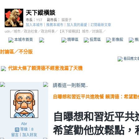
天下縱橫談
市長：
YST
副市長：
貓靈子
加入本城市
｜
推薦本城市
｜
加入我的最愛
｜
訂閱最新文章
udn
／
城市
／
政治社會
／
政治時事
／
【天下縱橫談】城市
／討論區／
本城市首頁
討論區
精華區
投票區
影像館
推
討論區
／
不分版
看回應文
代誌大條了頼清德不經意洩漏了天機
請看這一則新聞..
自曝想和習近平共進晚餐 賴清德：希望
自曝想和習近平共
Abr
希望勸他放鬆點，
等級：8
留言
｜
加入好友