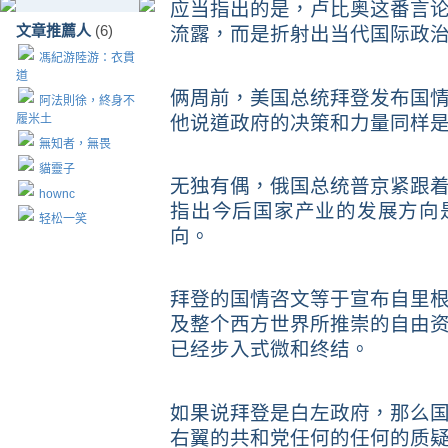
应当指出的是，卢比奥这番言
文章推薦人
(6)
流露，而是折射出当代国际政
馮紀游陸游：衣貫
道
俩周前，美国总统拜登发布国
阿法則徐，終身不
履米土
他说道政府的决策和力量同样
無知者，無畏
貓靈子
无独有偶，俄国总统普京紧跟
hownc
指出今后国家产业的发展方向
轻松一笑
向。
拜登的国情咨文等于宣布自里
及整个西方世界所推崇的自由
已经步入式微和终结。
如果说拜登是白左政府，那么
右翼的共和党任何的任何的质