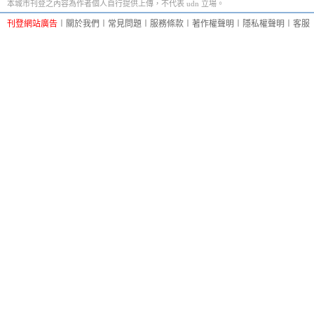
本城市刊登之內容為作者個人自行提供上傳，不代表 udn 立場。
刊登網站廣告
︱
關於我們
︱
常見問題
︱
服務條款
︱
著作權聲明
︱
隱私權聲明
︱
客服