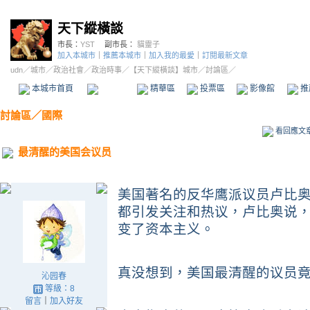
天下縱橫談
市長：
YST
副市長：
貓靈子
加入本城市
｜
推薦本城市
｜
加入我的最愛
｜
訂閱最新文章
udn
／
城市
／
政治社會
／
政治時事
／
【天下縱橫談】城市
／討論區／
本城市首頁
討論區
精華區
投票區
影像館
推
討論區
／
國際
看回應文
最清醒的美国会议员
美国著名的反华鹰派议员卢比
都引发关注和热议，卢比奥说
变了资本主义。
真没想到，美国最清醒的议员
沁园春
等級：8
留言
｜
加入好友