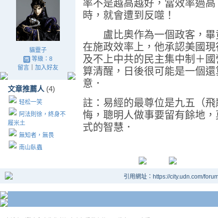
率不是越高越好，當效率過高
時，就會遭到反噬！
盧比奧作為一個政客，畢竟
在施政效率上，他承認美國現
貓靈子
及不上中共的民主集中制＋國
等級：8
留言
｜
加入好友
算清醒，日後很可能是一個還
意．
文章推薦人
(4)
註：易經的最尊位是九五（飛
轻松一笑
悔，聰明人做事要留有餘地，
阿法則徐，終身不
履米土
式的智慧．
無知者，無畏
南山臥蟲
引用網址：https://city.udn.com/foru