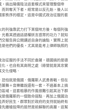
成，搞出陽儒陰法這套模式來管理整個帝
）而到奪天下者，經常是以反孔始，後人以
國家秩序的穩定，這是中國式政治征服的套
的列強靠武力打下某個地方後，每個列強
，光看其透過話語權妖言惑眾的功力？就知
們交報告與公開講述自身的論點，實際上就
這是他們的優長，尤其是能考上律師執照的
治征服的手法不同於盎薩，德國搞的是德
民化，也自有其高明之處（綠營就是其忠實
其文化侵略．
恐怕就是俄國．俄羅斯人武勇善戰，但在
芭蕾舞＋音樂雖說還有一套，不過基本上搞
的區域，這套粗暴的作風很難引起其治下群
說是俄羅斯的一個致命弱點．再加上俄國治
能弄好民生，群眾對於政府的支持就始終有
最先繳槍投降的居然是前蘇聯的高層，這幫