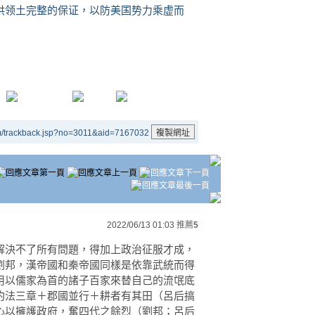
供领土完整的保证，以防美国势力乘虚而
m/trackback.jsp?no=3011&aid=7167032
2022/06/13 01:03
推薦
5
決不了所有問題，得加上政治征服才成，
劉邦，漢帝國和秦帝國同樣是依靠武統而得
用以儒家為首的諸子百家來替自己的流氓底
約法三章＋郡國並行＋耕者有其田（呂后搞
心以擁護政府，奮四代之餘烈（劉邦；呂后