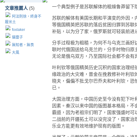
一个典型例子是苏联解体的粗燥鲁莽留下
文章推薦人
(5)
阿法則徐，終身不
苏联的解体有美国长期和平演变的外因，
履米土
等俄国精英把苏联的落后贫困归罪到苏联
foxlaker
补贴，以为分了家，俄罗斯就可轻装前进
貓靈子
分手过程极为粗糙，为何不与乌克兰画好
無知者，無畏
联时代俄国送给乌克兰的，分手时物归原
大風
无论是俄乌双方，乃至国际社会都不会有
叶利钦等俄国精英历史沉积的国家治理经
缘政治的大灾难，普金在挽救修补叶利钦
晓夫，偏偏不批戈尔巴乔夫和叶利钦，恐
已。
大国治理方面，中国历史至今没有犯下叶
因素。秦汉以来中国的版图基本格局，不
霸道，因为老祖宗们明了，国家强盛时可
二战前的开疆拓土可以没完没了，国家治
乐业方能更有效地维护现有的版图。