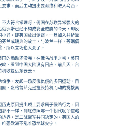
土要求，而后主动提出要派维和进入乌西，
，不大符合常理呀，俩国在苏联异常强大的
后俄罗斯已经不构成安全威胁的今天，却反
同小异，即美国放出诱饵，一旦加入并背靠
的芬兰或瑞典的故土，与波兰一样，芬瑞俩
望，所以立场也大变了。
美国的煽动还没完，在俄乌战争之初，美国
安岭，看到中国大陆没有回应，前几天，台
持机收复远东云云。
地纷争，发起一场反俄仇俄的多国运动，目
围圈，盎格鲁萨克逊擅长持机而动的挑拨离
照历史原因提出领土要求属于侵略行为，因
图都不一样，到底依照哪一个朝代呢？侵略
的边界，是二战盟军共同决定的，美国人的
，唯恐欧洲不乱唯恐地球安宁。