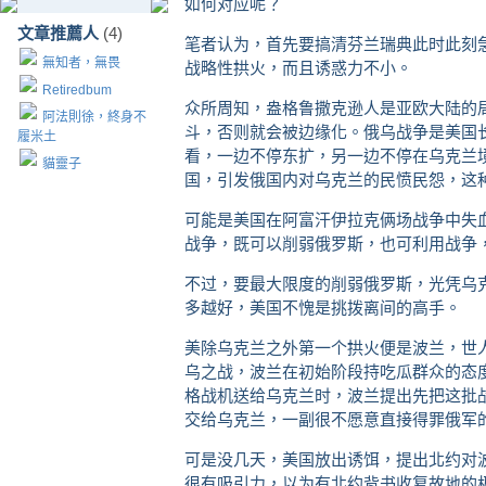
如何对应呢？
文章推薦人
(4)
笔者认为，首先要搞清芬兰瑞典此时此刻
無知者，無畏
战略性拱火，而且诱惑力不小。
Retiredbum
众所周知，盎格鲁撒克逊人是亚欧大陆的
阿法則徐，終身不
斗，否则就会被边缘化。俄乌战争是美国
履米土
看，一边不停东扩，另一边不停在乌克兰
貓靈子
国，引发俄国内对乌克兰的民愤民怨，这
可能是美国在阿富汗伊拉克俩场战争中失
战争，既可以削弱俄罗斯，也可利用战争
不过，要最大限度的削弱俄罗斯，光凭乌
多越好，美国不愧是挑拨离间的高手。
美除乌克兰之外第一个拱火便是波兰，世
乌之战，波兰在初始阶段持吃瓜群众的态
格战机送给乌克兰时，波兰提出先把这批
交给乌克兰，一副很不愿意直接得罪俄军
可是没几天，美国放出诱饵，提出北约对
很有吸引力，以为有北约背书收复故地的