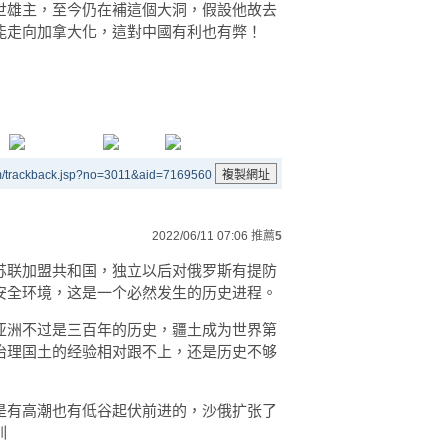
世雄主，至今仍在補這個大洞，假設他故去
能走向加拿大化，這對中國有利也有弊！
m/trackback.jsp?no=3011&aid=7169560
2022/06/11 07:06
推薦
5
苏联加盟共和国，独立以后对俄罗斯有提防
安全环境，这是一个必然发生的历史进程。
亚洲不过是三百年的历史，疆土成为世界第
治理国土的经验相对跟不上，还是历史不够
是有高潮也有低谷起伏前进的，沙俄扩张了
训