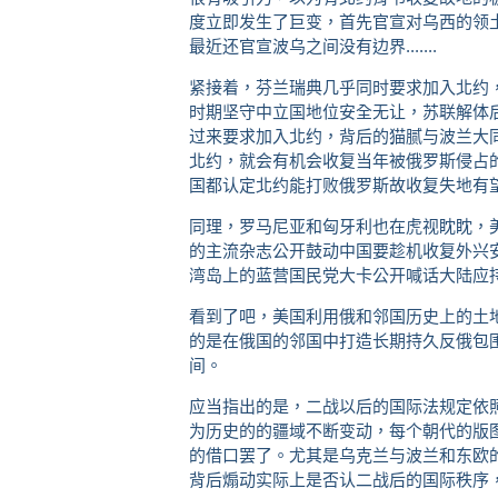
度立即发生了巨变，首先官宣对乌西的领
最近还官宣波乌之间没有边界.......
紧接着，芬兰瑞典几乎同时要求加入北约
时期坚守中立国地位安全无让，苏联解体
过来要求加入北约，背后的猫腻与波兰大
北约，就会有机会收复当年被俄罗斯侵占
国都认定北约能打败俄罗斯故收复失地有
同理，罗马尼亚和匈牙利也在虎视眈眈，
的主流杂志公开鼓动中国要趁机收复外兴
湾岛上的蓝营国民党大卡公开喊话大陆应
看到了吧，美国利用俄和邻国历史上的土
的是在俄国的邻国中打造长期持久反俄包
间。
应当指出的是，二战以后的国际法规定依
为历史的的疆域不断变动，每个朝代的版
的借口罢了。尤其是乌克兰与波兰和东欧
背后煽动实际上是否认二战后的国际秩序