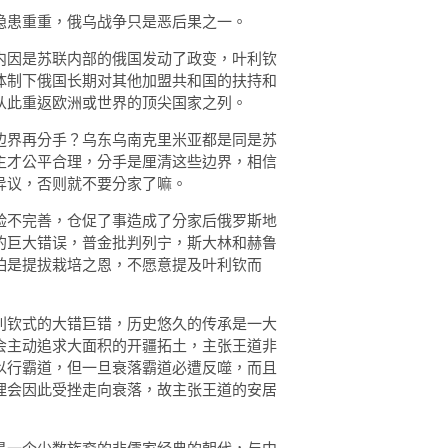
隐患重重，俄乌战争只是恶后果之一。
内因是苏联内部的俄国发动了政变，叶利钦
体制下俄国长期对其他加盟共和国的扶持和
从此重返欧洲或世界的顶尖国家之列。
边界再分手？乌东乌南克里米亚都是同是苏
主才公平合理，分手是厘清这些边界，相信
异议，否则就不要分家了嘛。
验不完善，仓促了事造成了分家后俄罗斯地
的巨大错误，普金批判列宁，斯大林和赫鲁
怕是提拔栽培之恩，不愿意提及叶利钦而
利钦式的大错巨错，历史悠久的传承是一大
会主动追求大面积的开疆拓土，主张王道非
以行霸道，但一旦衰落霸道必遭反噬，而且
理会因此受挫走向衰落，故主张王道的安居