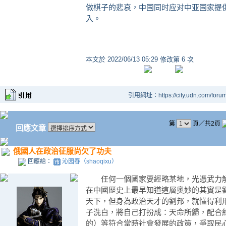
做棋子的悲哀，中国同时应对中亚国家提
入。
本文於
2022/06/13 05:29 修改第 6 次
引用網址：https://city.udn.com/foru
第
頁／共2頁
回應文章
俄國人在政治征服尚欠了功夫
回應給：
沁园春（shaoqixu）
任何一個國家要經略某地，光憑武力解
在中國歷史上最早知道這層奧妙的其實是
天下，但身為政治天才的劉邦，就懂得利
子洗白，將自己打扮成：天命所歸，配合
的）等符合當時社會發展的政策，爭取民