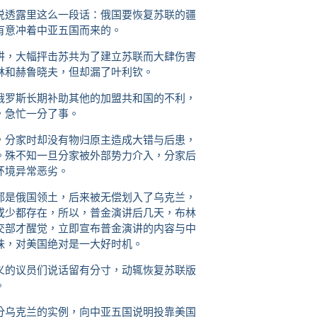
说透露里这么一段话：俄国要恢复苏联的疆
有意冲着中亚五国而来的。
讲，大幅抨击苏共为了建立苏联而大肆伤害
林和赫鲁晓夫，但却漏了叶利钦。
俄罗斯长期补助其他的加盟共和国的不利，
，急忙一分了事。
，分家时却没有物归原主造成大错与后患，
。殊不知一旦分家被外部势力介入，分家后
环境异常恶劣。
都是俄国领土，后来被无偿划入了乌克兰，
或少都存在，所以，普金演讲后几天，布林
交部才醒觉，立即宣布普金演讲的内容与中
昧，对美国绝对是一大好时机。
义的议员们说话留有分寸，动辄恢复苏联版
。
分乌克兰的实例，向中亚五国说明投靠美国