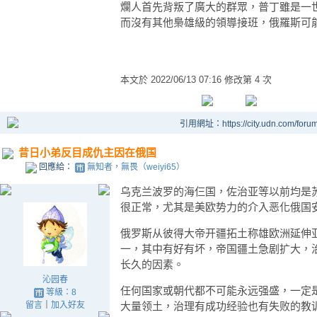
爛人首先背叛了廣大的群眾，普丁雖是一
而沒有其他梟雄級的領導接班，俄羅斯可
本文於
2022/06/13 07:16 修改第 4 次
引用網址：https://city.udn.com/foru
昔日小弟反目成仇主因在俄国
回應給：
無知者，無畏（weiyi65）
乌克兰波罗的海仨国，佐治亚等以前均是
很正常，尤其是美欧势力的介入恶化俄国
俄罗斯从彼得大帝开疆拓土称雄欧洲延伸
一，其中有好有坏，帝国疆土急剧扩大，
长久的因素。
沁园春
任何国家或朝代都不可能永远强盛，一定
等級：8
留言
｜
加入好友
大量领土，治理有成功经验也有失败的教