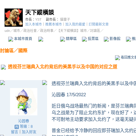
天下縱橫談
市長：
YST
副市長：
貓靈子
加入本城市
｜
推薦本城市
｜
加入我的最愛
｜
訂閱最新文章
udn
／
城市
／
政治社會
／
政治時事
／
【天下縱橫談】城市
／討論區／
本城市首頁
討論區
精華區
投票區
影像館
推
討論區
／
國際
看回應文
透视芬兰瑞典入北约背后的美黑手以及中国的对应之道
透视芬兰瑞典入北约背后的美黑手以及中
沁园春 17/5/2022
近日俄乌战场最热门的新闻，是芬兰瑞典
乌之战是为了阻止北约东扩，现在好了，
不可耐地主动要求加入北约了，这毫无疑
沁园春
等級：8
普金已经给予冷静的回应即芬瑞加入北约
留言
｜
加入好友