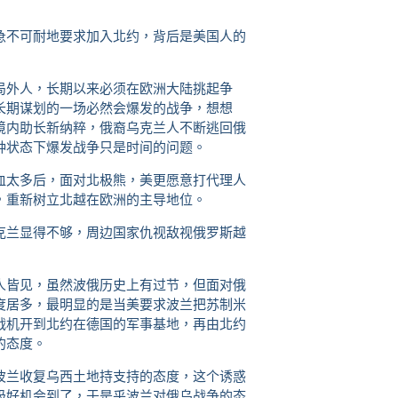
急不可耐地要求加入北约，背后是美国人的
局外人，长期以来必须在欧洲大陆挑起争
长期谋划的一场必然会爆发的战争，想想
境内助长新纳粹，俄裔乌克兰人不断逃回俄
种状态下爆发战争只是时间的问题。
血太多后，面对北极熊，美更愿意打代理人
，重新树立北越在欧洲的主导地位。
克兰显得不够，周边国家仇视敌视俄罗斯越
人皆见，虽然波俄历史上有过节，但面对俄
度居多，最明显的是当美要求波兰把苏制米
战机开到北约在德国的军事基地，再由北约
的态度。
波兰收复乌西土地持支持的态度，这个诱惑
极好机会到了，于是乎波兰对俄乌战争的态