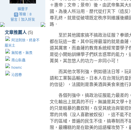
＋惠帝；文帝；景帝）後，由武帝集其大
貓靈子
國，為後人所沿用．歷代從打天下（造反
等級：8
尊孔終，就是從破壞既定秩序到維護後續
留言
｜
加入好友
路．
文章推薦人
(5)
至於其他國家搞不搞政治征服？拳頭大
阿法則徐，終身不
都在玩這一套，其中玩得最溜的就是盎薩
履米土
道其厲害，而盎薩的教育系統經常要學子
無知者，無畏
是從小開始訓練學子們妖言惑眾的能力，
南山臥蟲
菁英，其忽悠人的功力－非同小可！
hownc
而其他次等列強，例如德法日等，玩政
沁园春
語和工業製品輸出，日本人在台灣玩的皇
的信徒），法國則是靠美酒與美食來進行
各個列強中，搞政治征服能力最差的，
文化輸出上就真的不行，無論是其文學＋
的只是粗暴的農奴制，在受其統治與管控
眾的共鳴（沒人喜歡被奴役），這不能不
下的區域，普遍的民生不佳，搞專制而不
限，最糟糕的是在歐美的話語權攻勢下，