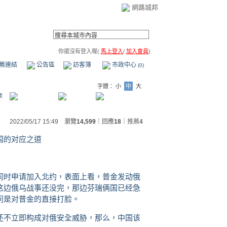
網路城邦
你還沒有登入喔(
馬上登入
/
加入會員
)
薦連結
公告區
訪客簿
市政中心
(0)
字體：
小
中
大
章
2022/05/17 15:49 瀏覽
14,599
｜回應
18
｜
推薦
4
国的对应之道
同时申请加入北约，表面上看，普金发动俄
这边俄乌战事还没完，那边芬瑞俩国已经急
问是对普金的直接打脸。
还不立即构成对俄安全威胁，那么，中国该