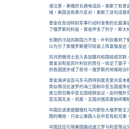
请注意，美俄防长通电话后，奥斯丁有意
域，美国没有表示反对，奥斯丁这句话是
普金在发动特别军事行动时发表的长篇演
了俄罗斯的利益，普金抨击了列宁，斯大
长期的冷战苏联国力不佳，叶利钦看到了
以为分了家俄罗斯便可轻装上阵富强发达
苏共把俄领土划入各加盟共和国组成苏联
普金没有追究叶利钦的责任，给足了面子
的各国逐步成了恶邻，俄罗斯的地缘政治
普金演讲谈及乌东乌西特别是克里米亚本
类似情况在波罗的海三国和中亚五国或多
肯立即召集中亚五国视频会议，此时俄外
亚五国无关，但是，五国对俄态度始终暧
中国应该是提醒俄杜马内那些大俄罗斯主
图的嘴炮，只会让美国人在中亚有机可乘
中国还应引用美国煽动波兰罗马利亚等瓜