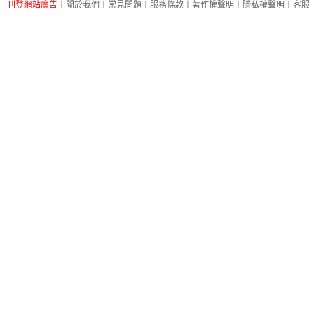
刊登網站廣告
︱
關於我們
︱
常見問題
︱
服務條款
︱
著作權聲明
︱
隱私權聲明
︱
客服