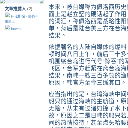
本来，被台媒称为佩洛西历史
文章推薦人
(2)
面上是赵立坚的硬话起了作用
阿法則徐，終身不
的词汇，称佩洛西是战略性阳
履米土
单，背后是陆台美三方在台海
hownc
结果。
依据著名的大陆自媒体的爆料
顿时间八日上午，前后三十多
机围绕台岛进行代号“鲸吞”
飞区，台军方赶紧在离台岛海
结果，南韩一艘三百多顿的渔
原因，韩官方至今三缄其口。
应当指出的是，台湾海峡中间
船只的通过海峡的主航道，原
无险，从未有过诸如撞了水下
故，原因之二是日韩的船只若
间的热情接待，甚至点头哈腰