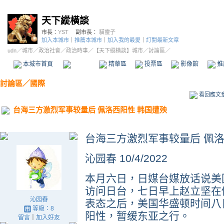
天下縱橫談
市長：
YST
副市長：
貓靈子
加入本城市
｜
推薦本城市
｜
加入我的最愛
｜
訂閱最新文章
udn
／
城市
／
政治社會
／
政治時事
／
【天下縱橫談】城市
／討論區／
本城市首頁
討論區
精華區
投票區
影像館
推
討論區
／
國際
看回應文
台海三方激烈军事较量后 佩洛西阳性 韩国遭殃
台海三方激烈军事较量后 佩洛
沁园春 10/4/2022
本月六日，日媒台媒放话说美
访问日台，七日早上赵立坚在
沁园春
表态之后，美国华盛顿时间八
等級：8
阳性，暂缓东亚之行。
留言
｜
加入好友