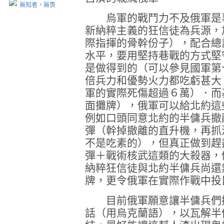
無知者，無畏
烏軍的戰鬥力不及俄軍是事
新納粹主義的狂信徒為兵源，
際指揮的骨幹份子），配合總
水平，要用堅持巷戰的方式堅
是做得到的（可以參見國軍第
倍兵力和優勢火力都吃虧甚大
軍的實際死傷超過６萬）．而
面攤牌），俄軍可以給北約這
例如口頭同意北約的半傭兵撤
彈（幹掉撤離的直升機，再抓
不是吃素的），但真正做到趕
彈＋戰術核武這類的大殺器，
納粹狂信徒與北約半傭兵尚還
牌，更令俄軍在實際作戰中投
目前俄軍願意讓半傭兵們撤
話（用烏克蘭語），以瓦解半