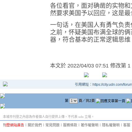
各位看官，面对确凿的实物和
然要求美国予以回应，这是最
一句话，在美国人有勇气负责
之前，怀疑美国布满全球的俩
器，符合基本的正常逻辑思维
本文於
2022/04/03 07:51 修改第 1
引用網址：https://city.udn.com/foru
第
頁／共2頁
本城市刊登之內容為作者個人自行提供上傳，不代表 udn 立場。
刊登網站廣告
︱
關於我們
︱
常見問題
︱
服務條款
︱
著作權聲明
︱
隱私權聲明
︱
客服