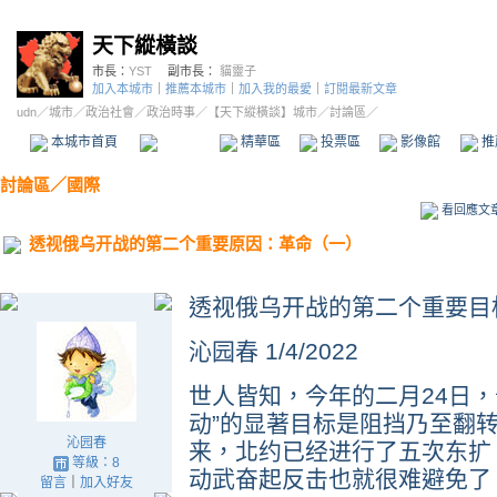
天下縱橫談
市長：
YST
副市長：
貓靈子
加入本城市
｜
推薦本城市
｜
加入我的最愛
｜
訂閱最新文章
udn
／
城市
／
政治社會
／
政治時事
／
【天下縱橫談】城市
／討論區／
本城市首頁
討論區
精華區
投票區
影像館
推
討論區
／
國際
看回應文
透视俄乌开战的第二个重要原因：革命（一）
透视俄乌开战的第二个重要目
沁园春 1/4/2022
世人皆知，今年的二月24日，
动”的显著目标是阻挡乃至翻
沁园春
来，北约已经进行了五次东扩
等級：8
动武奋起反击也就很难避免了
留言
｜
加入好友