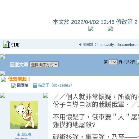
本文於
2022/04/02 12:45 修改第 2
引用網址：https://city.udn.com/foru
第
頁／共2頁
回應文章
低效屠殺！
回應給：
貓靈子（db71ede2）
／／
個人就非常懷疑，所謂的
份子自導自演的栽贓俄軍．／
不用懷疑了，俄軍要＂大＂屠
雞摸狗地屠殺?
南山臥蟲
戰術核彈，集束彈，乃至——