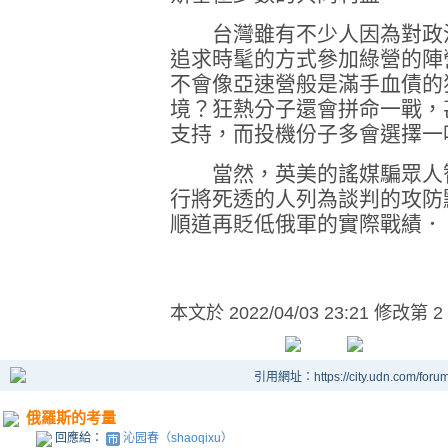
台灣雖有不少人因為對政治
追求時髦的方式參加綠營的陣
不會像亞速營般是滿手血債的
境？狂熱分子還會拼命一戰，
支持，而投機份子多會選擇一
當然，英美的謠媒騙眾人智
行將死透的人列為談判的攻防
順道再貶低俄軍的實際戰績．
本文於
2022/04/03 23:21 修改第 2
引用網址：https://city.udn.com/foru
俄羅斯的考量
回應給：
沁园春（shaoqixu）