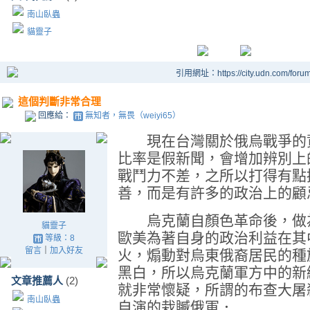
南山臥蟲
貓靈子
引用網址：https://city.udn.com/foru
這個判斷非常合理
回應給：
無知者，無畏（weiyi65）
現在台灣關於俄烏戰爭的資
比率是假新聞，會增加辨別上
戰鬥力不差，之所以打得有點
善，而是有許多的政治上的顧
烏克蘭自顏色革命後，做為
貓靈子
歐美為著自身的政治利益在其
等級：8
留言
｜
加入好友
火，煽動對烏東俄裔居民的種
黑白，所以烏克蘭軍方中的新
文章推薦人
(2)
就非常懷疑，所謂的布查大屠
南山臥蟲
自演的栽贓俄軍．