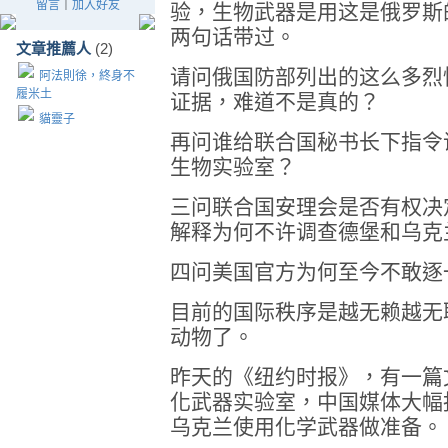
留言
｜
加入好友
验，生物武器是用这是俄罗斯
两句话带过。
文章推薦人
(2)
请问俄国防部列出的这么多烈
阿法則徐，終身不
履米土
证据，难道不是真的？
貓靈子
再问谁给联合国秘书长下指令
生物实验室？
三问联合国安理会是否有权决
解释为何不许调查德堡和乌克
四问美国官方为何至今不敢逐
目前的国际秩序是越无赖越无
动物了。
昨天的《纽约时报》，有一篇
化武器实验室，中国媒体大幅
乌克兰使用化学武器做准备。