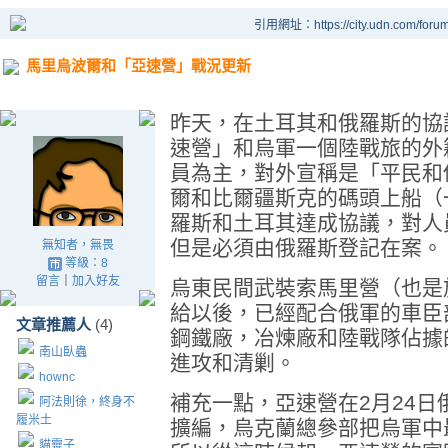
引用網址：https://city.udn.com/foru
馬里烏波爾和「亞速營」戰況更新
昨天，在土耳其和俄羅斯的協
速營」和烏軍一個陸戰旅的外
員為主，對外宣稱是「平民和
爾和比爾疆斯克的碼頭上船（
羅斯和土耳其達成協議，對人
但是必須由俄羅斯登記在案。
無知者，無畏
等級：8
留言
｜
加入好友
烏東民間武裝索馬里營（也是
給以後，已經配合俄軍的車臣
文章推薦人
(4)
鋼鐵廠，冶煉廠和陸戰隊佔據
南山臥蟲
進攻和清剿。
hownc
補充一點，亞速營在2月24
阿法則徐，終身不
履米土
擴編，烏克蘭總參部把烏軍中
貓靈子