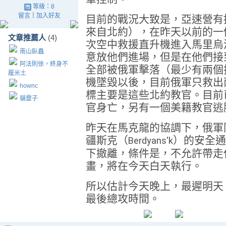
等級：8
留言
｜
加入好友
目前的戰況大致是，亞速營有
來自北約），在昨天以前的一
文章推薦人
(4)
次空中救援直升機進入馬里烏
南山臥蟲
意放他們進場，但是在他們接
阿法則徐，終身不
全部被俄軍擊落（最少有兩個
履米土
機墜毀以後，目前俄軍只救出
hownc
標主要是這些北約教官。目前
貓靈子
官身亡，另有一個美籍教官逃
昨天在馬克龍的協調下，俄軍
疆斯克（
）的安全通
Berdyans'k
下撤離，條件是，不允許帶走
畫，將在今天白天執行。
所以估計今天晚上，最遲明天
最後總攻時間。