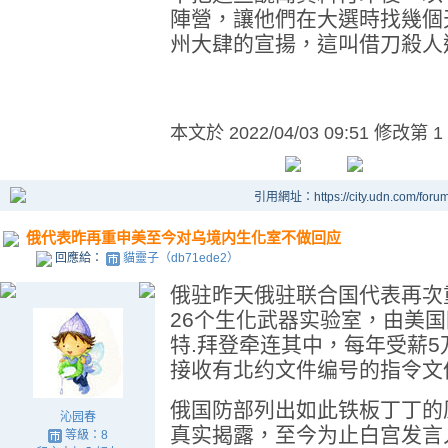
陣營，讓他們在大選時找幾個
州大肆的宣揚，這叫借刀殺人
本文於
2022/04/03 09:51 修改第 1
引用網址：https://city.udn.com/foru
俄代表昨再重申美至今对乌境内生化室不做回应
回應給：
貓靈子（db71ede2）
俄驻昨天俄驻联合国代表再次
26个生化武器实验室，由美
特.拜登牵连其中，每年受薪
接收有北约文件编号的指令文
俄国防部列出如此铁板丁丁的
沁园春
真实揭露，至今为止白宫发言
等級：8