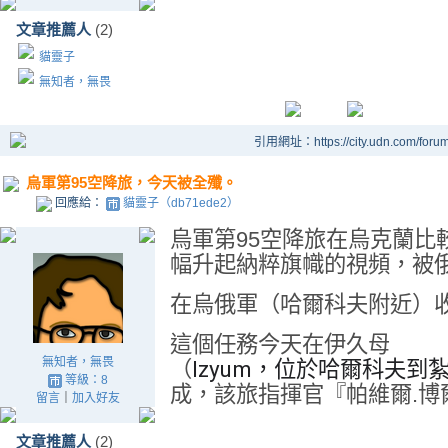
文章推薦人
(2)
貓靈子
無知者，無畏
引用網址：https://city.udn.com/foru
烏軍第95空降旅，今天被全殲。
回應給：
貓靈子（db71ede2）
烏軍第95空降旅在烏克蘭比
幅升起納粹旗幟的視頻，被
在烏俄軍（哈爾科夫附近）
這個任務今天在伊久母
無知者，無畏
Izyum，位於哈爾科夫
（
等級：8
成，該旅指揮官『帕維爾.博
留言
｜
加入好友
文章推薦人
(2)