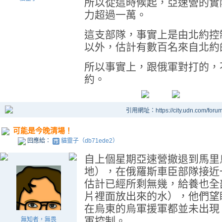
所以從這時候起，亞速營的實
力超過一萬。
這支部隊，事實上是由北約控
以外，估計有數百名來自北約
所以事實上，跟俄軍對打的，
約。
引用網址：https://city.udn.com/foru
可能是今晚清場！
回應給：
貓靈子（db71ede2）
自上個星期亞速營撤退到馬里
地），在俄羅斯車臣部隊接近
估計已經所剩無幾，給養也全
片裡面放出來的水），他們望
在烏東的烏軍援軍都並未出現
軍控制。
無知者，無畏