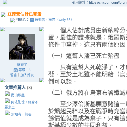
引用網址：https://city.udn.com/foru
亞速營估計已完蛋
回應給：
無知者，無畏（weiyi65）
個人估計成員由新納粹分子
蛋，最佳的證據就是：俄羅斯
條件中拿掉，這只有兩個原因
（一）這幫人渣已死亡殆盡
貓靈子
只有這幫人死乾淨了，才能
等級：8
礙．至於土地雖不能明給（烏
留言
｜
加入好友
倒可以談．
文章推薦人
(3)
（二）俄方將在烏東布署殲滅
南山臥蟲
阿法則徐，終身不
至少澤倫斯基願意賭這一局
履米土
於煽起民粹以及在戰爭時充當
無知者，無畏
餘價值就是成為棄子，只有這
斯基極少數的共同利益．