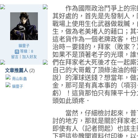
作為國際政治鬥爭上的宗師
其好處的，首先是先發制人，
戰場上使用生化武器做栽贓，
生，做為老美堵人的藉口；其
這老貨作為一個老牌政客，也
治時－要錢的，拜家（敗家？
貓靈子
等級：8
如果不是頂著老子的光環，誰
留言
｜
加入好友
們在拜家老大死後才在一起廝
自己的大哥戴了頂綠油油的帽
文章推薦人
(2)
說）的渾球送錢？想當年，做
南山臥蟲
金，那可是有真本事的（項羽
貓靈子
虧）！這貨那怕只有陳平十分
頭如此頭疼．
當然，仔細檢討起來，普丁
討的地方，那就是關於拜家老
即使有人（記者問起）也該主
下把這些醜聞資料付印後，以