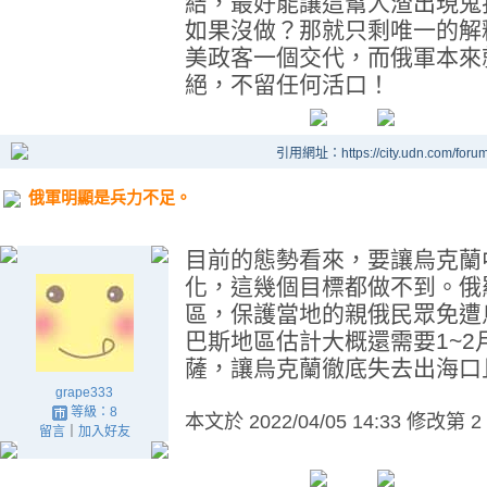
結，最好能讓這幫人渣出現鬼
如果沒做？那就只剩唯一的解
美政客一個交代，而俄軍本來
絕，不留任何活口！
引用網址：https://city.udn.com/foru
俄軍明顯是兵力不足。
目前的態勢看來，要讓烏克蘭
化，這幾個目標都做不到。俄
區，保護當地的親俄民眾免遭
巴斯地區估計大概還需要1~
薩，讓烏克蘭徹底失去出海口
grape333
等級：8
本文於
2022/04/05 14:33 修改第 2
留言
｜
加入好友