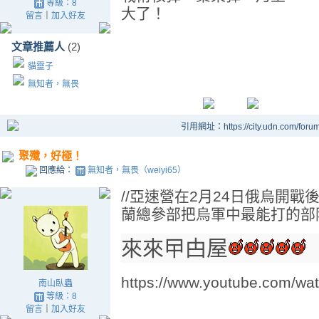
等級：8
大了！
留言
｜
加入好友
文章推薦人
(2)
貓靈子
無知者，無畏
引用網址：https://city.udn.com/foru
聚殲，好極！
回應給：
無知者，無畏（weiyi65）
//亞速營在2月24日俄烏開
蘭總參部把烏軍中最能打的部隊
來來曱甴屋
https://www.youtube.com/w
南山臥蟲
等級：8
留言
｜
加入好友