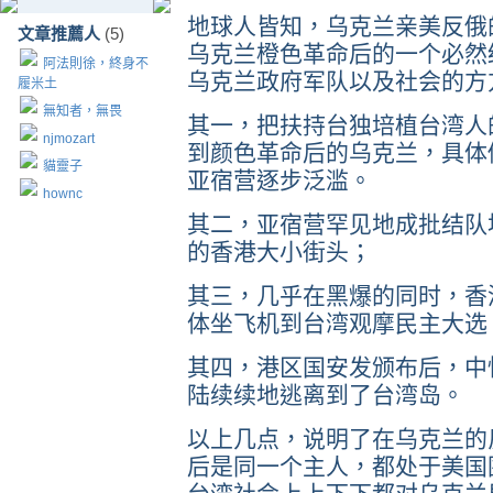
地球人皆知，乌克兰亲美反俄的
文章推薦人
(5)
乌克兰橙色革命后的一个必然
阿法則徐，終身不
乌克兰政府军队以及社会的方
履米土
無知者，無畏
其一，把扶持台独培植台湾人
njmozart
到颜色革命后的乌克兰，具体
貓靈子
亚宿营逐步泛滥。
hownc
其二，亚宿营罕见地成批结队地
的香港大小街头；
其三，几乎在黑爆的同时，香
体坐飞机到台湾观摩民主大选
其四，港区国安发颁布后，中
陆续续地逃离到了台湾岛。
以上几点，说明了在乌克兰的
后是同一个主人，都处于美国