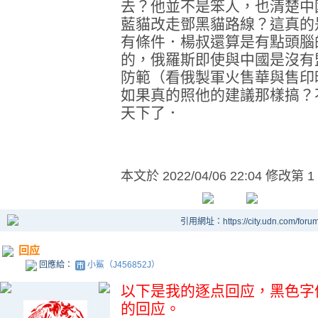
去？他並不是笨人，也清楚中
藍貓改走鄧黑貓路線？這真的
有條件．楊叔還算是有點頭腦
的，俄羅斯即使與中國是沒有
防範（看俄製軍火售華與售印
如果真的照他的建議那樣搞？
天下了．
本文於
2022/04/06 22:04 修改第 1
引用網址：https://city.udn.com/foru
回应
回應給：
小鯊（J456852J）
以下是我的逐点回应，黑色字
的回应。