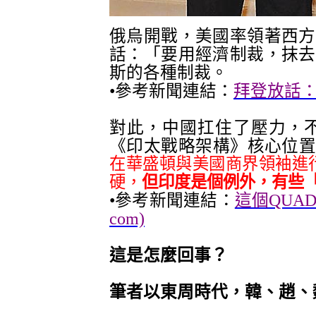
俄烏開戰，美國率領著西方
話：
「
要用經濟制裁
，
抹去
斯的各種制裁。
•
參考新聞連結：
拜登放話：要
對此，中國扛住了壓力，不
《印太戰略架構》核心位
在華盛頓與美國商界領袖進行
硬，
但印度是個例外，有些
•
參考新聞連結：
這個QUA
com)
這是怎麼回事？
筆者以東周
時代，
韓
、
趙
、