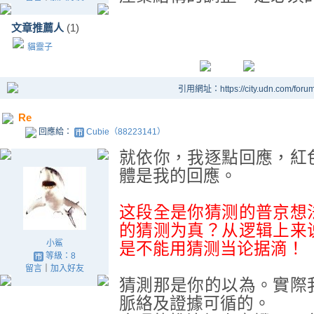
文章推薦人
(1)
貓靈子
引用網址：https://city.udn.com/foru
Re
回應給：
Cubie（88223141）
就依你，我逐點回應，紅
體是我的回應。
这段全是你猜测的普京想
的猜测为真？从
逻辑上来
小鯊
是不能用猜测当论据滴！
等級：8
留言
｜
加入好友
猜測那是你的以為。實際
脈絡及證據可循的。