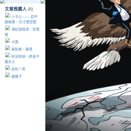
文章推薦人
(6)
小子心 —— 四平
圓無限，方寸環空間
馮紀游陸游：衣貫
道
大風
無知者，無畏
阿法則徐，終身不
履米土
轻松一笑
貓靈子