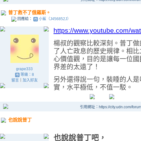
普丁救不了俄羅斯。
回應給：
小鯊（J456852J）
https://www.youtube.com/
楊叔的觀察比較深刻。普丁做
了人亡政息的歷史規律。相比
心價值觀，目的是讓每一位國
界差的太遠了！
grape333
等級：8
另外還得說一句，裝睡的人是
留言
｜
加入好友
實，水平極低，不值一駁。
引用網址：https://city.udn.com/foru
也說說普丁
也說說普丁吧，