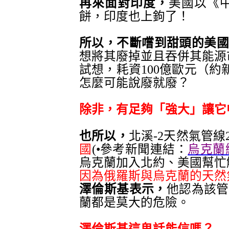
再來面對印度
，
美國以
《
餅，印度也上鉤了
！
所以
，不斷嚐到甜頭的美
想將其廢掉並且吞併其能源
試想
，
耗資100億歐元（約
怎麼可能說廢就廢？
除非
，有足夠
「強大」讓它
也所以
，
北溪-2天然氣管線2
國
(•
參考新聞連結：
烏克蘭總統
烏克蘭加
入北約
、
美國幫忙
因為俄羅斯與烏克蘭的天然
澤倫斯基表示，
他認為該管
蘭都是莫大的危險。