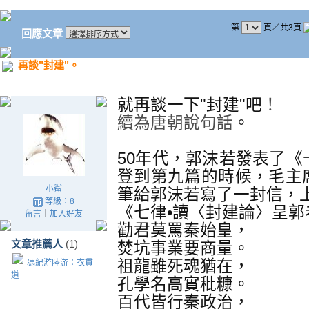
第
頁／共3頁
回應文章
再談"封建"。
就再談一下"封建"吧
！
續為唐朝說句話
。
50年代，郭沫若發表了
登到第九篇的時候，毛主
小鯊
筆給郭沫若寫了一封信，
等級：8
《七律•讀〈封建論〉呈郭
留言
｜
加入好友
勸君莫罵秦始皇，
文章推薦人
(1)
焚坑事業要商量。
祖龍雖死魂猶在，
馮紀游陸游：衣貫
道
孔學名高實秕糠。
百代皆行秦政治，