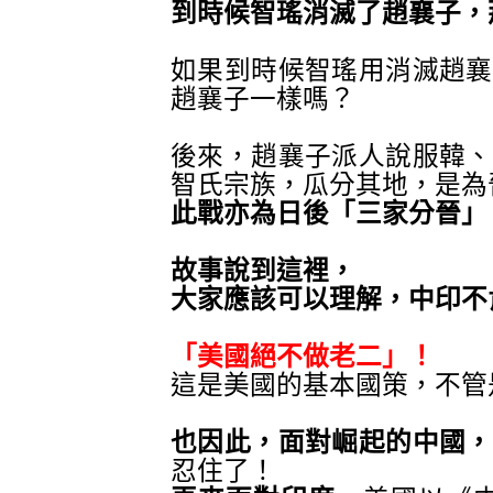
到時候智瑤消滅了趙襄子，
如果到時候智瑤用消滅趙襄
趙襄子一樣嗎？
後來，趙襄子派人說服韓、
智氏
宗族
，瓜分其地，是為
此戰亦為日後「三家分晉」
故事說到這裡
，
大家應該可以理解，中印不
「美國絕不做老二」
！
這是美國的基本國策
，不管
也因此，面對崛起的中國，
忍住了
！