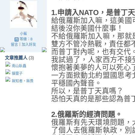
1.申請入NATO，是普丁
給俄羅斯加入嘛，這美國
結後沒你美國什麼事！
小鯊
不給俄羅斯加入嘛，那就
等級：8
雙方不管冷熱戰，責任都
留言
｜
加入好友
而普丁對內呢，也有交代
文章推薦人
(3)
我試過了，人家西方不接
懷抱著美夢的人可以死心
南山臥蟲
貓靈子
一方面掀動北約盟國思考
無知者，無畏
平穩國內聲音。
所以，是普丁天真嗎？
恐怕天真的是那些認為普
2.俄羅斯的經濟問題
。
俄羅斯有先天環境問題，
了個人去俄羅斯執政，別