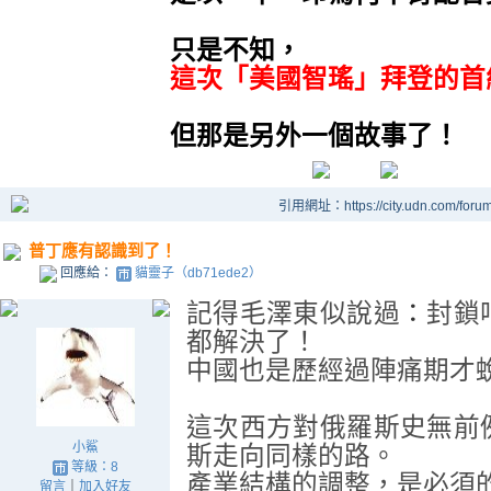
只是不知
，
這次
「
美國智瑤
」
拜登的首
但那是另外一個故事了
！
引用網址：https://city.udn.com/foru
普丁應有認識到了！
回應給：
貓靈子（db71ede2）
記得毛澤東似說過
：
封鎖
都解決了！
中國也是歷經過陣痛期才
這次西方對俄羅斯史無前
小鯊
斯走向同樣的路。
等級：8
產業結構的調整，是必須
留言
｜
加入好友