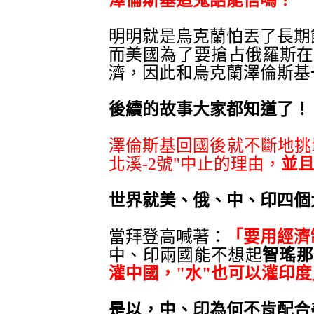
澤倫斯基這鬼話能信嗎
？
明明就是烏克蘭怕丟了長期
而美國為了要搶占俄羅斯在
濟，因此和
烏克蘭
澤倫斯基
後續的故事大家都知道了
！
澤倫斯基回國後就不斷地挑釁
北溪-2號"中止的理由，
並且
世界就美
、
俄
、
中
、
印四個
當拜登高喊著
：
「
要用經濟
中、印兩國能不想起
智瑤那
灌中國，"水"也可以灌印度
是以
，
中、印為何不肯配合