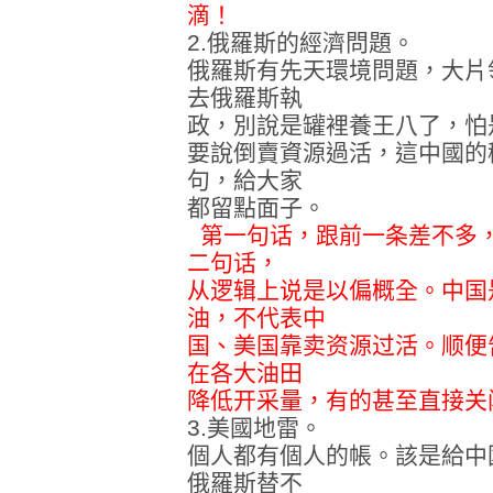
滴！
2.俄羅斯的經濟問題。
俄羅斯有先天環境問題，大片
去俄羅斯執
政，別說是罐裡養王八了，怕
要說倒賣資源過活，這中國的
句，給大家
都留點面子。
第一句话，跟前一条差不多
二句话，
从逻辑上说是以偏概全。中国
油，不代表中
国、美国靠卖资源过活。顺便
在各大油田
降低开采量，有的甚至直接关
3.美國地雷。
個人都有個人的帳。該是給中
俄羅斯替不