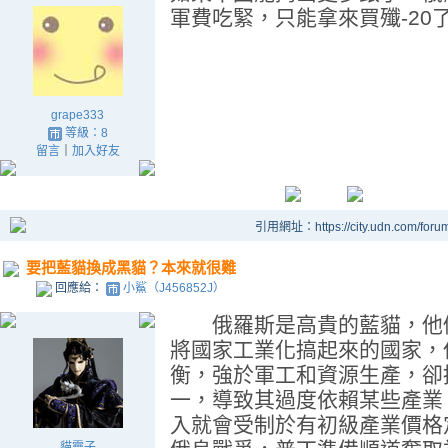
軍費吃緊，只能拿來買殲-20
grape333
等級：8
留言
｜
加入好友
引用網址：https://city.udn.com/foru
要把藍貓換成黑貓？本來就很難
回應給：
小鯊（J456852J）
俄羅斯是高貴的藍貓，他們
將國家工業化搞起來的國家，
衡，強於軍工和資源生產，卻
一，導致其過度依賴某些產業
入就會受制於有初級產業價格
貓靈子