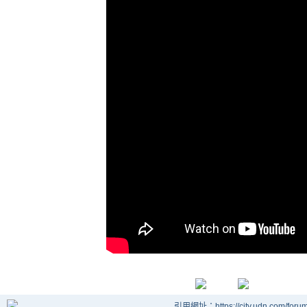
引用網址：https://city.udn.com/foru