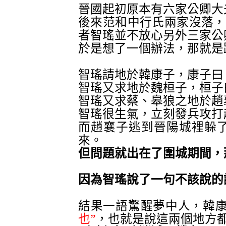
晉國起初原本有六家公卿大
後來范和中行氏兩家沒落，
者智瑤並不放心另外三家公
於是想了一個辦法，那就是
智瑤請地於韓康子，康子曰
智瑤又求地於魏桓子，桓子
智瑤又求蔡、皋狼之地於趙
智瑤很生氣，立刻發兵攻打
而趙襄子逃到晉陽城裡躲
來。 
但問題就出在了圍城期間，
因為智瑤說了一句不該說的
結果一語驚醒夢中人，韓
也”
，也就是說這兩個地方都