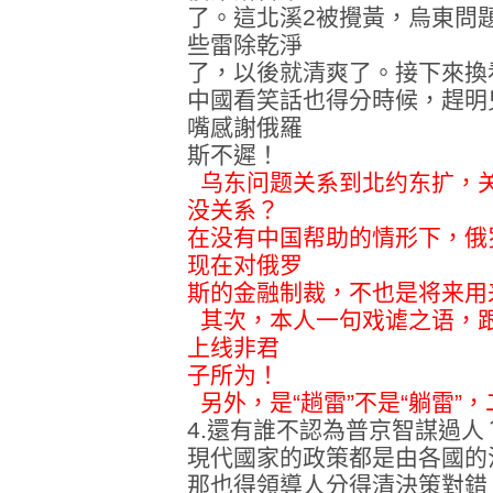
了。這北溪2被攪黃，烏東問
些雷除乾淨
了，以後就清爽了。接下來換
中國看笑話也得分時候，趕明
嘴感謝俄羅
斯不遲！
乌东问题关系到北约东扩，
没关系？
在没有中国帮助的情形下，俄
现在对俄罗
斯的金融制裁，不也是将来用
其次，本人一句戏谑之语，
上线非君
子所为！
另外，是“趟雷”不是“躺雷”
4.還有誰不認為普京智謀過人
現代國家的政策都是由各國的
那也得領導人分得清決策對錯