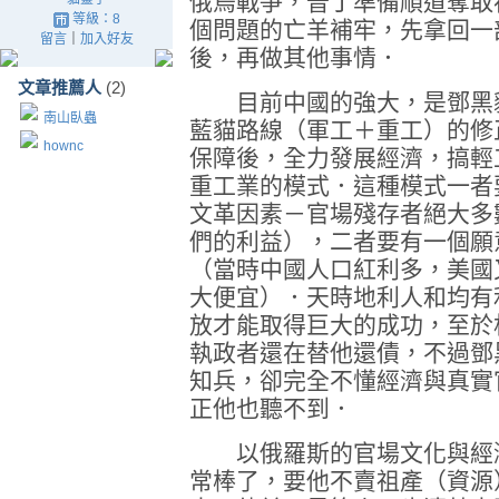
俄烏戰爭，普丁準備順道奪取
等級：8
個問題的亡羊補牢，先拿回一
留言
｜
加入好友
後，再做其他事情．
文章推薦人
(2)
目前中國的強大，是鄧黑貓
南山臥蟲
藍貓路線（軍工＋重工）的修
hownc
保障後，全力發展經濟，搞輕
重工業的模式．這種模式一者
文革因素－官場殘存者絕大多
們的利益），二者要有一個願
（當時中國人口紅利多，美國
大便宜）．天時地利人和均有
放才能取得巨大的成功，至於
執政者還在替他還債，不過鄧
知兵，卻完全不懂經濟與真實
正他也聽不到．
以俄羅斯的官場文化與經濟
常棒了，要他不賣祖產（資源