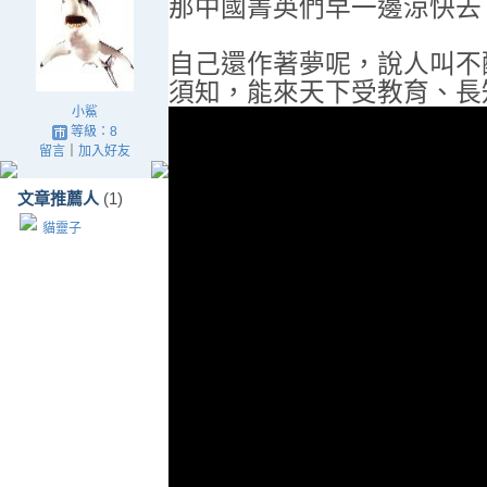
那中國菁英們早一邊涼快去
自己還作著夢呢
，說人叫不
須知
，
能來天下受教育
、
長
小鯊
等級：8
留言
｜
加入好友
文章推薦人
(1)
貓靈子