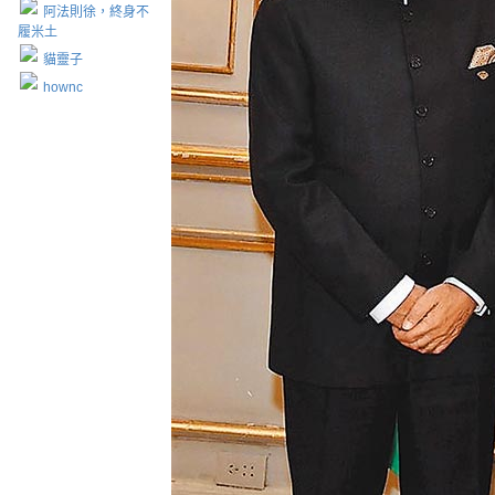
阿法則徐，終身不
履米土
貓靈子
hownc