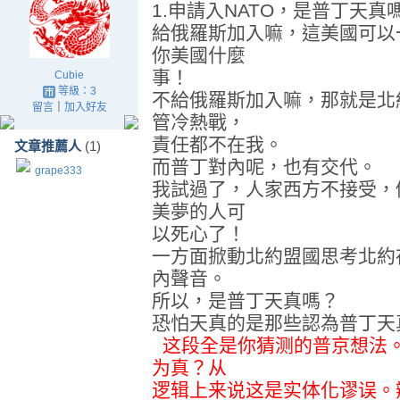
1.申請入NATO，是普丁天真
給俄羅斯加入嘛，這美國可以
你美國什麼
事！
Cubie
等級：3
不給俄羅斯加入嘛，那就是北
留言
｜
加入好友
管冷熱戰，
責任都不在我。
文章推薦人
(1)
而普丁對內呢，也有交代。
grape333
我試過了，人家西方不接受，
美夢的人可
以死心了！
一方面掀動北約盟國思考北約
內聲音。
所以，是普丁天真嗎？
恐怕天真的是那些認為普丁天
这段全是你猜测的普京想法
为真？从
逻辑上来说这是实体化谬误。