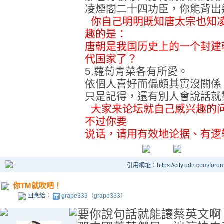
凌煙閣二十四功臣，你能背出
你自己明明既知唐太宗也知
趣的是：
唐朝是我国历史上的一个封建
代国家了？
5.蘿蔔青菜各有所愛。
依個人喜好而偏頗其實沒關
只是記得，還有別人會說話就
大家来论坛就自己感兴趣的
不过你要
说话，请用有效地论据、有逻
引用網址：https://city.udn.com/foru
你TM就吹吧！
回應給：
grape333（grape333）
要你說句話就能讓蔡英文啊