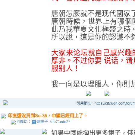
唐朝怎麼就不是现代國家
唐朝時候，世界上有哪個
此乃我華夏文化極盛之時
所以說，這是你的認識不
大家来论坛就自己感兴趣
厚非。不过你要
说话，请
服别人！
我一向是以理服人
，你則
引用網址：https://city.udn.com/foru
印度還沒買到Su-35，中國已經用上了。
回應給：
貓靈子（db71ede2）
如果中國能掏出更多銀子，俄