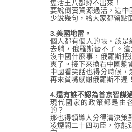
隻活王八都孵不出來！
要說倒賣資源過活，這中
少說幾句，給大家都留點
3.美國地雷
。
個人都有個人的帳。該是
去躺，俄羅斯替不了。這
沒中國什麼事，俄羅斯把
爽了。接下來換看中國躺
中國看笑話也得分時候，
再來貧嘴感謝俄羅斯不遲
4.還有誰不認為普京智謀
現代國家的政策都是由
的
？
那也得領導人分得清決策
凌煙閣二十四功臣
，你能