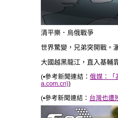
清平樂．烏俄戰爭
世界驚變，兄弟突開戰。
大國越黑龍江，直入基輔
(•
參考新聞連結：
俄媒：「為
a.com.cn)
)
(•
參考新聞連結：
台灣也遭殃