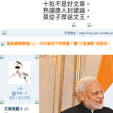
十批不是好文章。
熟讀唐人封建論，
莫從子厚返文王。
引用網址：https://city.udn.com/foru
俄烏聊齋戰場(二)，中印為何不甩美國？讓"三家滅智"告訴你！
小鯊
等級：8
留言
｜
加入好友
文章推薦人
(3)