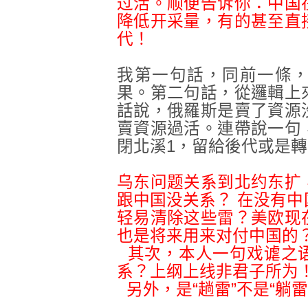
过活。顺便告诉你：中国
降低开采量，有的甚至直
代！
我第一句話，同前一條
果。第二句話，從邏輯上
話說，俄羅斯是賣了資源
賣資源過活。連帶說一句
閉北溪1，留給後代或是
乌东问题关系到北约东扩
跟中国没关系？
在没有中
轻易清除这些雷？美欧现
也是将来用来对付中国的
  其次，本人一句戏谑
系？上纲上线非君
子所为
  另外，是“趟雷”不是“