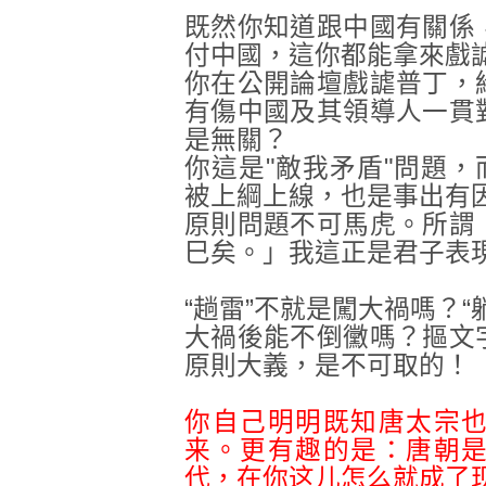
既然你知道跟中國有關係
付中國，這你都能拿來戲謔
你在公開論壇戲謔普丁，
有傷中國及其領導人一貫
是無關？
你這是"敵我矛盾"問題，
被上綱上線，也是事出有
原則問題不可馬虎。所謂
巳矣。
」我這正是君子表
“趟雷”不就是闖大禍嗎？
大禍後能不倒黴嗎？摳文
原則大義，是不可取的！
你自己明明既知唐太宗
来。更有趣的是：
唐朝
代，在你这儿怎么就成了