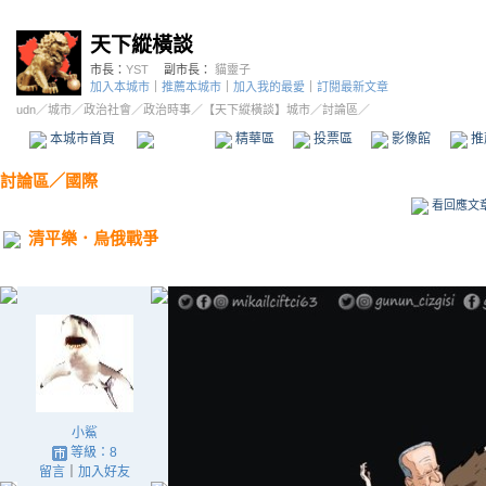
天下縱橫談
市長：
YST
副市長：
貓靈子
加入本城市
｜
推薦本城市
｜
加入我的最愛
｜
訂閱最新文章
udn
／
城市
／
政治社會
／
政治時事
／
【天下縱橫談】城市
／討論區／
本城市首頁
討論區
精華區
投票區
影像館
推
討論區
／
國際
看回應文
清平樂．烏俄戰爭
小鯊
等級：8
留言
｜
加入好友