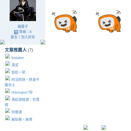
貓靈子
等級：8
留言
｜
加入好友
文章推薦人
(7)
foxlaker
清泥
轻松一笑
阿法則徐，終身不
履米土
reaizuguo*😻
馮紀游陸游：衣貫
道
何偉濤
無知者，無畏