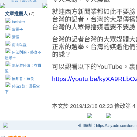
留言
｜
加入好友
就連西方新聞業都如此不要臉
文章推薦人
(7)
台灣的記者，台灣的大眾傳播
foxlaker
台灣的大眾傳播媒體要不要臉
貓靈子
清泥
台灣的記者台灣的大眾媒體大
南山臥蟲
正常的選舉。台灣的媒體他們
阿法則徐，終身不
的錢？
履米土
可以觀看以下的YouTube。
馮紀游陸游：衣貫
道
https://youtu.be/kyXA9RLbO
無知者，無畏
陸游2號：漫長當
下
本文於
2019/12/18 02:23 修改第 4
引用網址：https://city.udn.com/foru