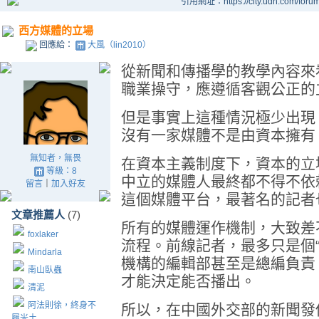
引用網址：https://city.udn.com/foru
西方媒體的立場
回應給：
大風（lin2010）
從新聞和傳播學的教學內容來
職業操守，應遵循客觀公正的
但是事實上這種情況極少出現
沒有一家媒體不是由資本擁有
無知者，無畏
在資本主義制度下，資本的立
等級：8
中立的媒體人最終都不得不依
留言
｜
加入好友
這個媒體平台，最著名的記者
文章推薦人
(7)
所有的媒體運作機制，大致差不多
foxlaker
流程。前線記者，最多只是個“採
Mindarla
機構的編輯部甚至是總編負責
南山臥蟲
才能決定能否播出。
清泥
阿法則徐，終身不
所以，在中國外交部的新聞發
履米土