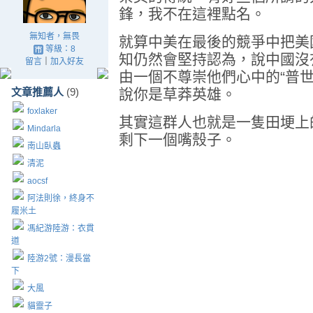
鋒，我不在這裡點名。
無知者，無畏
就算中美在最後的競爭中把美
等級：8
知仍然會堅持認為，說中國沒
留言
｜
加入好友
由一個不尊崇他們心中的“普
文章推薦人
(9)
說你是草莽英雄。
foxlaker
其實這群人也就是一隻田埂上
Mindarla
剩下一個嘴殼子。
南山臥蟲
清泥
aocsf
阿法則徐，終身不
履米土
馮紀游陸游：衣貫
道
陸游2號：漫長當
下
大風
貓靈子