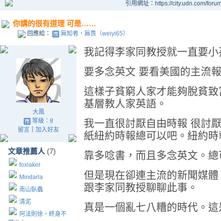
引用網址：https://city.udn.com/foru
你講的很有道理 可是……
回應給：
無知者，無畏（weiyi65）
我記得李家同教授就一直要小
要多念英文 要看美國的主流報
這樣子貧窮人家才能夠脫貧致
基層教人家英語。
大風
等級：8
我一直很討厭自由時報 很討
留言
｜
加入好友
紙紐約時報總可以吧。紐約時
文章推薦人
(7)
靠多唸書，而且多念英文。總
foxlaker
但是現在卻連主流的新聞媒體
Mindarla
跟李家同教授聊聊此事。
南山臥蟲
清泥
真是一個亂七八糟的時代。這
阿法則徐，終身不