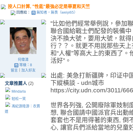
按人口計算, "性能"最強必定是華夏和天竺
回應給：
無知者，無畏（weiyi65）
"比如他們經常舉例說，參加
聯合國給戰士們配發的裝備中
決不換大號，要用大號，就得
行？？。就更不用說那些天上有,
和“人權”等高大上的東西了。
活好”。
何偉濤
等級：8
留言
｜
加入好友
出處: 美急打新疆牌，印证中国
下縱橫談 - udn城市
文章推薦人
(2)
https://city.udn.com/3011/6
Mindarla
轻松一笑
世界各列強, 公開廢除軍妓制
馮紀游陸游：衣貫
想, 聯合國請中國派官兵出動
道
套套也不是用得著的東西, 
心, 讓官兵們派給當地的兒童