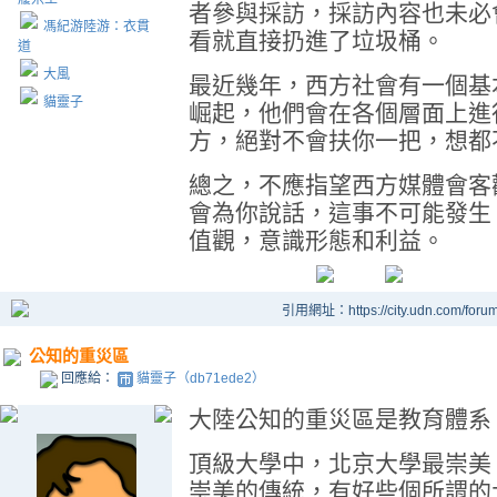
者參與採訪，採訪內容也未必
馮紀游陸游：衣貫
看就直接扔進了垃圾桶。
道
大風
最近幾年，西方社會有一個基
貓靈子
崛起，他們會在各個層面上進
方，絕對不會扶你一把，想都
總之，不應指望西方媒體會客
會為你說話，這事不可能發生
值觀，意識形態和利益。
引用網址：https://city.udn.com/foru
公知的重災區
回應給：
貓靈子（db71ede2）
大陸公知的重災區是教育體系
頂級大學中，北京大學最崇美
崇美的傳統，有好些個所謂的