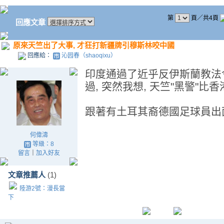
第
頁／共4頁
回應文章
原來天竺出了大事, 才狂打新疆牌引穆斯林咬中國
回應給：
沁园春（shaoqixu）
印度通過了近乎反伊斯蘭教法令
過, 突然我想, 天竺"黑警"比
跟著有土耳其裔德國足球員出
何偉濤
等級：8
留言
｜
加入好友
文章推薦人
(1)
陸游2號：漫長當
下