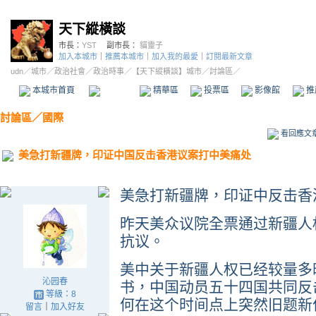
天下縱橫談
市長：
YST
副市長：
貓靈子
加入本城市
｜
推薦本城市
｜
加入我的最愛
｜
訂閱最新文章
udn
／
城市
／
政治社會
／
政治時事
／
【天下縱橫談】城市
／討論區／
本城市首頁
討論區
精華區
投票區
影像館
推
討論區
／
國際
看回應文
美急打新疆牌，印证中国反击香港议案打中美痛处
美急打新疆牌，印证中反击香
昨天美众议院全票通过新疆人
抗议。
美中关于新疆人权已经较量多
沁园春
书，中国动员五十四国共同反
等級：8
何在这个时间点上突然旧题新
留言
｜
加入好友