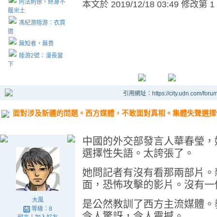
阿法則徐，終身不
本文於
2019/12/18 03:49 修改第 1
履米土
馮紀游陸游：衣貫
道
無知者，無畏
陸游2號：漫長當
下
引用網址：https://city.udn.com/foru
面對涉及新疆的問題。西方媒體，不敢面對真相。集體失聲選擇
中國的外交部發言人華春瑩，
選擇性失語。太誇張了。
她問記者有沒有看那兩部片。
面，恐怖攻擊的影片。沒有一
大風
是公然教訓了西方主流媒體。
等級：8
令人驚訝，令人震撼。