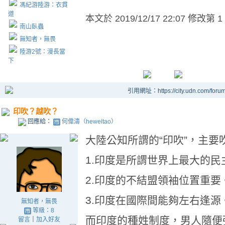
馮紀游陸游：衣貫
道
本文於
2019/12/17 22:07 修改第 1
南山臥蟲
無知者，無畏
陸游2號：漫長當
下
引用網址：https://city.udn.com/foru
印吹？越吹？
回應給：
何偉濤（heweitao）
大陸公知所謂的“印吹”，主要
1.印度是所謂世界上最大的
2.印度的不結盟領袖位置重要
3.印度在國際間能夠左右逢源
無知者，無畏
等級：8
而印度的種姓制度，男人隨便
留言
｜
加入好友