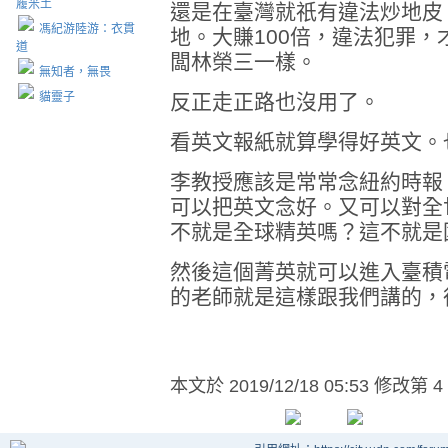
履米土
還是在臺灣就祇有違法炒地皮
馮紀游陸游：衣貫
地。大賺100倍，違法犯罪
道
闆林榮三一樣。
無知者，無畏
貓靈子
反正走正路也沒用了。
看英文報紙就算學得好英文。
李教授應該是常常念紐約時報
可以把英文念好。又可以對全
不就是全球精英嗎？這不就是
然後這個菁英就可以進入臺積
的老師就是這樣跟我們講的，
本文於
2019/12/18 05:53 修改第 4