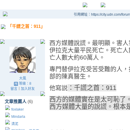
引用網址：https://city.udn.com/foru
「千謊之首：911」
西方媒體說謊。最明顯。害人
伊拉克大量平民死亡。死亡人
亡人數大約60萬人。
專門替伊拉克受苦受難的人，
部的陳真醫生。
大風
等級：8
：千謊之首：911
他寫説
留言
｜
加入好友
西方的媒體實在是太可恥了
文章推薦人
(6)
西方媒體大量的說謊。根本
foxlaker
Mindarla
清泥