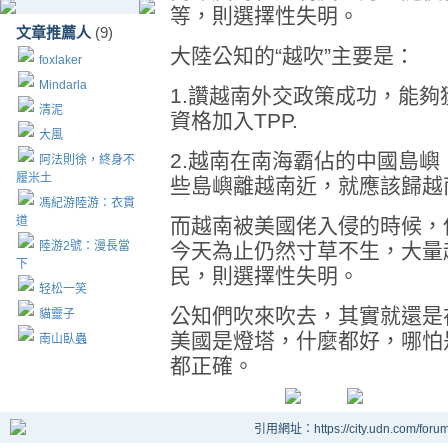
等，則選擇性失明。
文章推薦人
(9)
大陸公知的“越吹”主要是：
foxlaker
Mindarla
1.讚越南外交政策成功，能
清泥
資格加入TPP.
大風
2.越南在南海霸佔的中國島
阿法則徐，終身不
履米土
些島嶼離越南近，就應該歸越
馮紀游陸游：衣貫
道
而越南被美國佬入侵的時候，
陸游2號：漫長當
今天為止仍然寸草不生，大量
下
民，則選擇性失明。
轻松一笑
公知們吹來吹去，其實就還是
貓靈子
美國是燈塔，什麼都好，哪怕
南山臥蟲
都正確。
引用網址：https://city.udn.com/foru