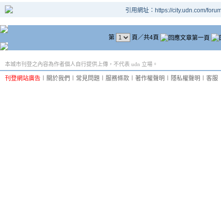
引用網址：https://city.udn.com/foru
第
頁／共4頁
本城市刊登之內容為作者個人自行提供上傳，不代表 udn 立場。
刊登網站廣告
︱
關於我們
︱
常見問題
︱
服務條款
︱
著作權聲明
︱
隱私權聲明
︱
客服