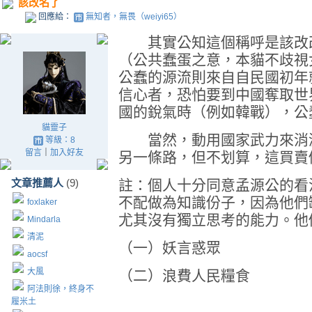
該改名了
回應給：
無知者，無畏（weiyi65）
其實公知這個稱呼是該改改
（公共蠢蛋之意，本貓不歧視
公蠢的源流則來自自民國初年
信心者，恐怕要到中國奪取世
國的銳氣時（例如韓戰），公
貓靈子
當然，動用國家武力來消滅
等級：8
留言
｜
加入好友
另一條路，但不划算，這買賣
文章推薦人
(9)
註：個人十分同意孟源公的看
不配做為知識份子，因為他們
foxlaker
尤其沒有獨立思考的能力。他
Mindarla
清泥
（一）妖言惑眾
aocsf
大風
（二）浪費人民糧食
阿法則徐，終身不
履米土