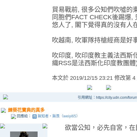
貿易戰前, 很多公知們吹噓
同胞們FACT CHECK後踢
悠人了, 閣下覺得真的沒有人在
吹越南, 吹軍隊持槍經商是好事
吹印度, 吹印度教主義法西斯化
織RSS是法西斯化印度教團體
本文於
2019/12/15 23:21 修改第 4
引用網址：https://city.udn.com/foru
練葵花寶典的真多
回應給：
無知者，無畏（weiyi65）
欲當公知，必先自宮，在