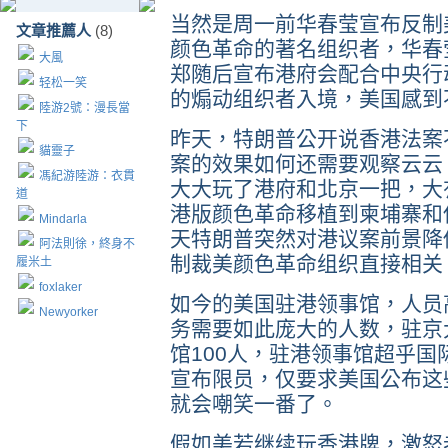
当然是周一前华春莹宣布反制
文章推薦人
(8)
颜色革命的著名组织者，华春
大風
郑随后宣布港府会配合中央行
轻松一笑
的煽动组织者入境，美国感到
陸游2號：漫長當
下
昨天，特朗普公开说香港法案
貓靈子
案的效果如何还需要观察云云
馮紀游陸游：衣貫
大大玩了港府和北京一把，大
道
港版颜色革命移植到柬埔寨和
Mindarla
天特朗普突然对港议案前景降
阿法則徐，終身不
制裁美颜色革命组织直接相关
履米土
foxlaker
如今的美国驻港领事馆，人员高
Newyorker
务需要如此庞大的人数，驻京
馆100人，驻港领事馆超乎
宣布限员，仅要求美国公布这
就会嘲笑一番了。
假如美若继续玩香港牌，激怒