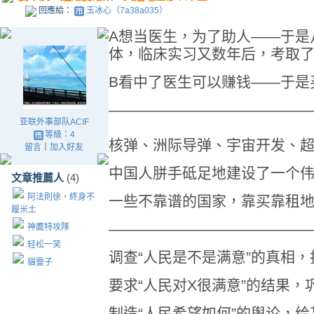
回應給：
玉冰心（7a38a035）
A想当医生，为了助人——于是
体，临床实习又数年后，考取
B看中了医生可以赚钱——于是
—————————————
亚联外事部队ACIF
等級：4
核弹、洲际导弹、宇宙开发、超级
留言
｜
加入好友
中国人胼手砥足地建设了一个
文章推薦人
(4)
阿法則徐，終身不
一些不靠谱的国家，靠买靠租
履米土
—————————————
神鷹特攻隊
轻松一笑
调查“人民是不是满意”的真相
貓靈子
要求“人民对X很满意”的结果
制造“人民希望如何”的舆论，给