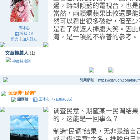
邊，轉到傾藍的電視台，也是
當然，兩顆爛蘋果比較還是能
然可以看出很多破綻，但至少
是看了就讓人捧腹大笑。因此
玉冰心
等級：6
灣，是一項挺不靠普的參考。
留言
｜
加入好友
文章推薦人
(1)
神鷹特攻隊
引用網址：https://city.udn.com/foru
民调非“民调”
回應給：
玉冰心（7a38a035）
调查民意、期望某一民调结果
的，这能是一回事么？
制造“民调”结果，无非是给
或是借“民意”之名，推脱自