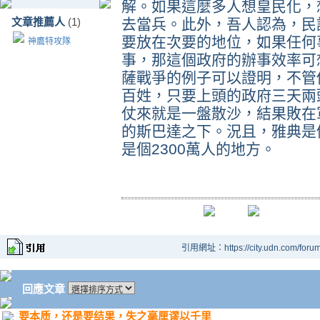
解。如果這麼多人想皇民化，
文章推薦人
(1)
去當兵。此外，吾人認為，民
要放在次要的地位，如果任何
神鷹特攻隊
事，那這個政府的辦事效率可
薩戰爭的例子可以證明，不管
百姓，只要上頭的政府三天兩
仗來就是一盤散沙，結果敗在
的斯巴達之下。況且，雅典是
是個2300萬人的地方。
引用網址：https://city.udn.com/foru
回應文章
要本质，还是要结果，失之毫厘谬以千里