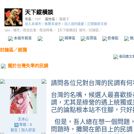
天下縱橫談
市長：
YST
副市長：
貓靈子
加入本城市
｜
推薦本城市
｜
加入我的最愛
｜
訂閱最新文章
udn
／
城市
／
政治社會
／
政治時事
／
【天下縱橫談】城市
／討論區／
本城市首頁
討論區
精華區
投票區
影像館
推
討論區
／
統獨
看回應文
關於台灣失準的民調
請問各位兄對台灣的民調有何
台灣的名嘴，候選人最喜歡掛
調，尤其是綠營的遇上統獨或
己的論點根本站不住腳，只好
玉冰心
但是，吾人總在想一個問題
等級：6
問題時，攤開在節目上的民調
留言
｜
加入好友