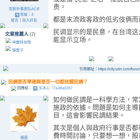
责。
亚联外事部队ACIF
等級：4
都是末流政客政的低劣伎俩而
留言
｜
加入好友
民调显示的是民意，在台湾这
文章推薦人
(2)
能显示立场。
神鷹特攻隊
貓靈子
引用網址：https://city.udn.com/foru
民調是否準確與是否一切都依歸民調？
回應給：
玉冰心（7a38a035）
如何做民調是一科學方法，常
施政的依據。問題是如何主導
目，這會影響民調結果。
其次是個人與政府行事是否都
費時間討論，只要想一想，股
楊風