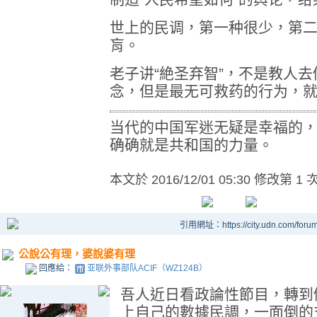
世上的民调，第一种很少，第
肓。
老子讲“絶圣弃智”，不是教人
念，但是最无可救药的行为，
当代的中国军迷无疑是幸福的
确确就是共和国的力量。
本文於
2016/12/01 05:30 修改第 1 
引用網址：https://city.udn.com/foru
公說公有理，婆說婆有理
回應給：
亚联外事部队ACIF（WZ124B）
吾人近日看政論性節目，轉到
上自己的數據民調，一面倒的