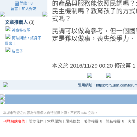
的產品與服務能依照民調嗎？
等級：8
留言
｜
加入好友
民主機制嗎？教育孩子的方式
式嗎？
文章推薦人
(3)
民調可以做為參考，但一個國
神鷹特攻隊
定是難以做事，喪失競爭力．
阿法則徐，終身不
履米土
貓靈子
本文於
2016/11/29 00:20 修改第 1
引用網址：https://city.udn.com/foru
本城市刊登之內容為作者個人自行提供上傳，不代表 udn 立場。
刊登網站廣告
︱
關於我們
︱
常見問題
︱
服務條款
︱
著作權聲明
︱
隱私權聲明
︱
客服