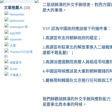
二是胡錦濤的外交手腕很差，對西方國
文章推薦人
(10)
麼大的事情。
Newyorker
typhooonn
reaizuguo*😻
YST
認為中國政府應該做下列幾件事：
egjc888
1.
高調宣布支持朝鮮政府的穩定；
riquelme
大風
2.
高調宣布駐東北的解放軍進入二級戰
ThanksYST(台灣
誰都不敢亂動）
；
省)
3.
高調派遣國務院高層人員組成弔唁團
我愛夏天
Xuser
4.
中國這時候應該是大量對朝鮮撒錢的
行軍素人
5.
嚴格限制韓國在北京進行任何遊說工
我們靜觀胡錦濤的外交手腕與應對能力
是要拿出真本事的時候。