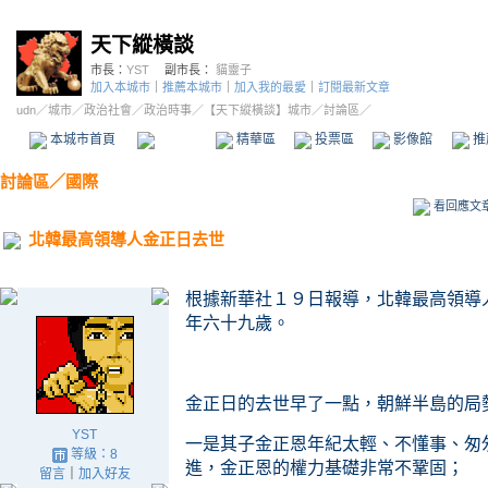
天下縱橫談
市長：
YST
副市長：
貓靈子
加入本城市
｜
推薦本城市
｜
加入我的最愛
｜
訂閱最新文章
udn
／
城市
／
政治社會
／
政治時事
／
【天下縱橫談】城市
／討論區／
本城市首頁
討論區
精華區
投票區
影像館
推
討論區
／
國際
看回應文
北韓最高領導人金正日去世
根據新華社１９日報導，北韓最高領導
年六十九歲。
金正日的去
世
早了一點，朝鮮半島的局
YST
一是其子金正恩年紀太輕、不懂事、匆
等級：8
進，金正恩的權力基礎非常不鞏固；
留言
｜
加入好友