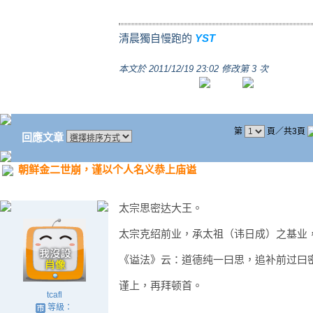
清晨獨自慢跑的
YST
本文於
2011/12/19 23:02 修改第 3 次
第
頁／共3頁
回應文章
朝鲜金二世崩，谨以个人名义恭上庙谥
太宗思密达大王。
太宗克绍前业，承太祖（讳日成）之基业
《谥法》云：道德纯一曰思，追补前过曰
谨上，再拜顿首。
tcafl
等級：