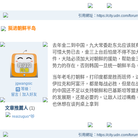
引用網址：https://city.udn.com/foru
挺进朝鲜半岛
去年金二到中国，九大常委赴东北应该就
可惜大势已去，金三上台后怕是不得不加
件，大陆必须加大对朝鲜的援助，帮助金
势力的存在，否则韩国一旦统一朝鲜半岛
当年老毛打朝鲜，打印度都是胜而班师，
伊拉克和阿富汗，都是每战必胜，但是在
jgwangsic
等級：
的中国还不足以支持朝鲜和巴基斯坦等盟
留言
｜
加入好友
的发展期，还是必要的。让敌人过过嘴瘾
也休想在谈判桌上拿到
文章推薦人
(1)
reaizuguo*😻
引用網址：https://city.udn.com/foru