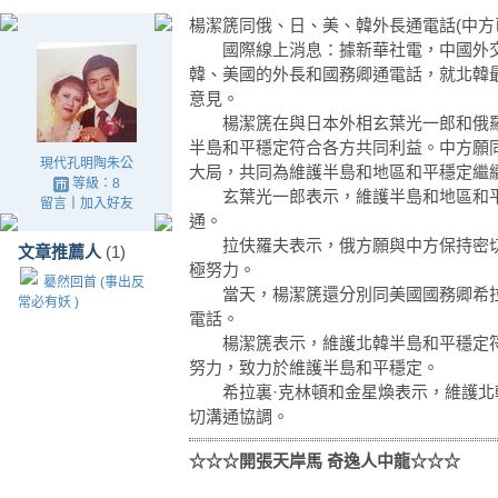
楊潔篪同俄、日、美、韓外長通電話(中方
國際線上消息：據新華社電，中國外交部
韓、美國的外長和國務卿通電話，就北韓
意見。
楊潔篪在與日本外相玄葉光一郎和俄羅
半島和平穩定符合各方共同利益。中方願
現代孔明陶朱公
大局，共同為維護半島和地區和平穩定繼
等級：8
玄葉光一郎表示，維護半島和地區和平
留言
｜
加入好友
通。
拉伕羅夫表示，俄方願與中方保持密切
文章推薦人
(1)
極努力。
驀然回首 (事出反
當天，楊潔篪還分別同美國國務卿希拉
常必有妖 )
電話。
楊潔篪表示，維護北韓半島和平穩定符
努力，致力於維護半島和平穩定。
希拉裏·克林頓和金星煥表示，維護北
切溝通協調。
☆☆☆開張天岸馬 奇逸人中龍☆☆☆