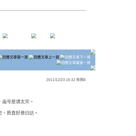
2011/12/23 16:32
推薦
0
，庙号是谓太宗。
密，质直好善曰达。