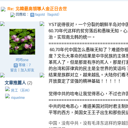
Re: 北韓最高領導人金正日去世
回應給：
fagold（fagold）
YST说得很对，一个分裂的朝鲜半岛对中
60.70年代这样的贫穷落后和愚昧无知
治，实现南北韩的统一。
==============================
60,70年代中国怎么愚昧无知了？难道
度？文化大革命的结果是中华民族的主体
呵呵one
革死人了，但是那是有序的死人，那是打
等級：7
的台湾和菲律宾的民主是全世界的笑话吗
留言
｜
加入好友
结果是族群对立，越来越乱。大陆你们看
开放奠定了坚强的精神基础！！！！！
文章推薦人
(2)
民工（苏州）
觉得中共的唁电让我觉得恶心，不过也许
riquelme
==============================
中共的唁电恶心，难道美国对同时君主制
平等的西方，英国女王王子出生和那些民运分
中国，没有中共，没有毛泽东这样的穿越历史