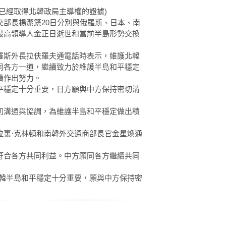
已經取得北韓政局主導權的證據)
長楊潔篪20日分別與俄羅斯、日本、南
最高領導人金正日逝世和當前半島形勢交換
斯外長拉伕羅夫通電話時表示，維護北韓
同各方一道，繼續致力於維護半島和平穩定
續作出努力。
穩定十分重要，日方願與中方保持密切溝
溝通與協調，為維護半島和平穩定做出積
裏·克林頓和南韓外交通商部長官金星煥通
合各方共同利益。中方願同各方繼續共同
韓半島和平穩定十分重要，願與中方保持密