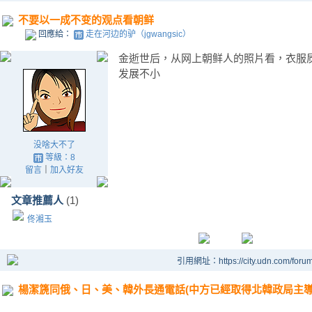
不要以一成不变的观点看朝鲜
回應給：
走在河边的驴（jgwangsic）
金逝世后，从网上朝鲜人的照片看，衣服
发展不小
没啥大不了
等級：8
留言
｜
加入好友
文章推薦人
(1)
佟湘玉
引用網址：https://city.udn.com/foru
楊潔篪同俄、日、美、韓外長通電話(中方已經取得北韓政局主導