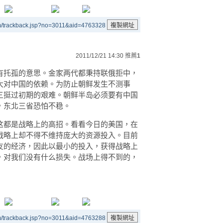
m/trackback.jsp?no=3011&aid=4763328
2011/12/21 14:30
推薦
1
有托孤的意思。金家两代都秉持联俄拒中，
大对中国的依赖。为防止朝鲜发生不测事
三挺过初期的艰难。朝鲜半岛必须要有中国
，东北三省恐怕不稳。
这都是战略上的高招。看看今日的美国，在
战略上却不得不维持庞大的资源投入。目前
友的经济，因此以最小的投入，获得战略上
，对我们没有什么损失。战场上得不到的，
m/trackback.jsp?no=3011&aid=4763288