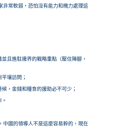
家非常軟弱，恐怕沒有能力和魄力處理這
備並且進駐邊界的戰略重點
（壓住陣腳，
到平壤訪問；
時候，金錢和糧食的援助必不可少；
作。
，中國的領導人不是這麼容易幹的，現在