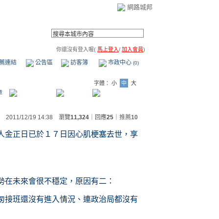
網路城邦
你還沒有登入喔(
馬上登入
/
加入會員
)
薦連結
公告區
訪客簿
市政中心
(0)
字體：
小
中
大
章
2011/12/19 14:38 瀏覽
11,324
｜回應
25
｜
推薦
10
人金正日已於１７日因心肌梗塞去
世
，享
勢在未來會很不穩定，原因有二：
匆接班還沒有進入情況、連政治局都沒有