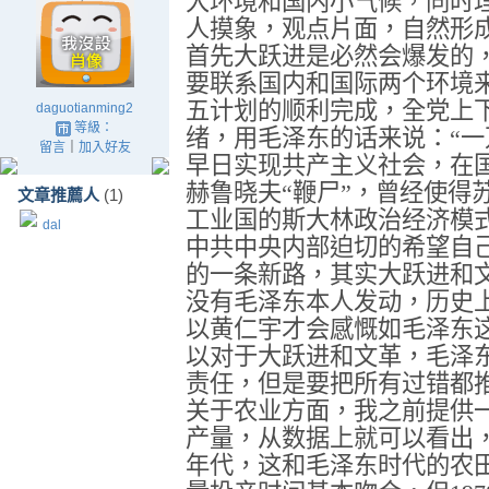
大环境和国内小气候，同时
人摸象，观点片面，自然形
首先大跃进是必然会爆发的
要联系国内和国际两个环境
五计划的顺利完成，全党上
daguotianming2
等級：
绪，用毛泽东的话来说：“一
留言
｜
加入好友
早日实现共产主义社会，在
赫鲁晓夫“鞭尸”，曾经使得
文章推薦人
(1)
工业国的斯大林政治经济模
dal
中共中央内部迫切的希望自
的一条新路，其实大跃进和
没有毛泽东本人发动，历史
以黄仁宇才会感慨如毛泽东
以对于大跃进和文革，毛泽
责任，但是要把所有过错都
关于农业方面，我之前提供
产量，从数据上就可以看出
年代，这和毛泽东时代的农