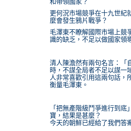
和帶領國家？
更何況市場競爭在十九世紀
麼會發生鴉片戰爭？
毛澤東不瞭解國際市場上競
識的缺乏，不足以做國家領
清人陳
澹
然有兩句名言：「
時，不謀全局者不足以謀一
人非常喜歡引用這兩句話，
衡量毛澤東。
「把無產階級鬥爭進行到底
寶，結果是甚麼？
今天的朝鮮已經給了我們答