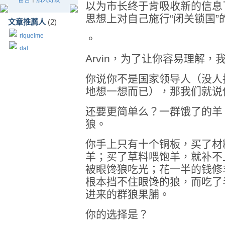
留言
｜
加入好友
以为市长终于肯吸收新的信息
思想上对自己施行“闭关锁国”
文章推薦人
(2)
riquelme
。
dal
Arvin，为了让你容易理解
你说你不是国家领导人（没人
地想一想而已），那我们就说
还要更简单么？一群饿了的羊
狼。
你手上只有十个铜板，买了材
羊；买了草料喂饱羊，就补不
被眼馋狼吃光；花一半的钱修
根本挡不住眼馋的狼，而吃了
进来的群狼果脯。
你的选择是？