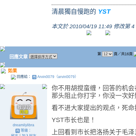
清晨獨自慢跑的
YST
本文於
2010/04/19 11:49 修改第 4
第
頁／共16頁
回應文章
如果
回應給：
Arvin0079（arvin0079）
你不用胡搅蛮缠，回答的机会
那头阻止你打字，你没一次好
看不进大家提出的观点，死命
YST市长也是！
dreamilylibra
等級：
上回看到市长把洛扬关于毛泽