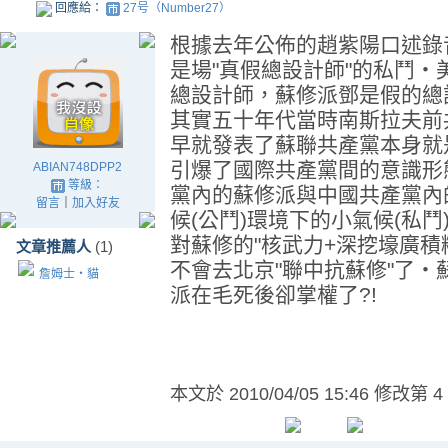
回應給：
27号（Number27）
根據去年公佈的趙紫陽口述錄
是場"真假總設計師"的私鬥
總設計師，蘇修派鄧是假的總
其實五十年代當時南斯拉夫前
早就發表了蘇聯共產黨本身就
引爆了國際共產黨間的意識形
ABIAN748DPP2
等級：
黨內的蘇修派與中國共產黨內
留言
｜
加入好友
候(公鬥)環境下的小氣候(私
對蘇修的"核武力+深挖壕廣積
文章推薦人
(1)
不會去北京"聯中抗蘇修"了
詹姆士‧貓
派在毛死後卻掌權了?!
本文於
2010/04/05 15:46 修改第 4