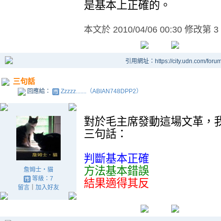
是基本上正確的。
本文於
2010/04/06 00:30 修改第 3
引用網址：https://city.udn.com/foru
三句話
回應給：
Zzzzz.......（ABIAN748DPP2）
對於毛主席發動這場文革，
三句話：
判斷基本正確
方法基本錯誤
詹姆士‧貓
等級：7
結果適得其反
留言
｜
加入好友