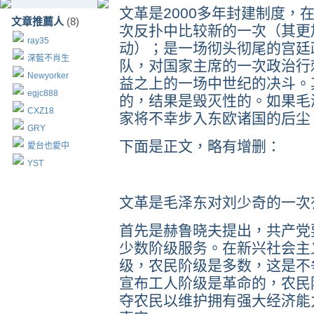
文革是2000多年封建制度，
文章推薦人
(8)
次反扑中比较新的一次（其更
ray35
动）；是一场彻头彻尾的宫廷
深藍不肖生
队，对国家主席的一次政治行
Newyorker
益之上的一场中世纪的决斗。
egjc888
的，结果是毁灭性的。如果毛
CXZ18
家将不幸步入东欧诸国的后尘
GRY
下面是正文，略有增删：
愛台也愛中
YST
文革是毛泽东对刘少奇的一次
首先是赫鲁晓夫提出，共产党
少数阶级服务。在新兴社会主
级，农民阶级是多数，这是不
宣布工人阶级是革命的，农民
夺农民以维护拥有强大经济能