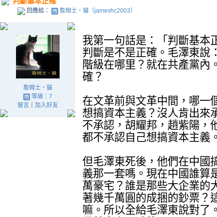
判斷基本正確
回應給：
詹姆士‧貓（jameshc2003）
我第一句話是：「判斷基本
判斷是不是正確。毛澤東說
階級在哪里？就在共產黨內
確？
詹姆士‧貓
等級：7
在文革前與文革中間，哪一
留言
｜
加入好友
想搞資本主義？沒人肯出來
不承認，胡耀邦，趙紫陽，
都不承認自己想搞資本主義
但毛澤東死後，他們在中國
義那一套嗎。現在中國誰算
萬豪宅？誰是那些大企業的
著幾千萬圓的成捆的鈔票？
嘛。所以全給毛澤東說對了