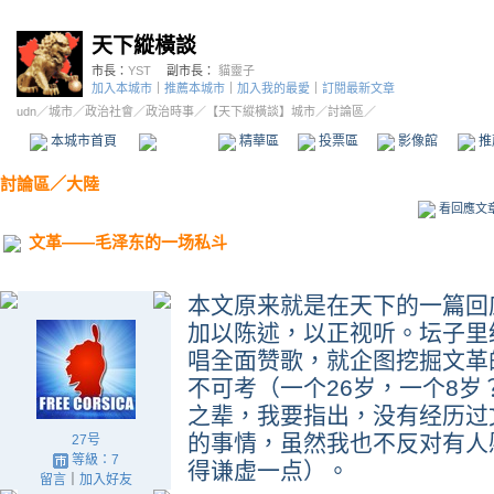
天下縱橫談
市長：
YST
副市長：
貓靈子
加入本城市
｜
推薦本城市
｜
加入我的最愛
｜
訂閱最新文章
udn
／
城市
／
政治社會
／
政治時事
／
【天下縱橫談】城市
／討論區／
本城市首頁
討論區
精華區
投票區
影像館
推
討論區
／
大陸
看回應文
文革——毛泽东的一场私斗
本文原来就是在天下的一篇回
加以陈述，以正视听。坛子里
唱全面赞歌，就企图挖掘文革
不可考（一个26岁，一个8
之辈，我要指出，没有经历过
的事情，虽然我也不反对有人
27号
等級：7
得谦虚一点）。
留言
｜
加入好友