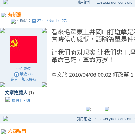
引用網址：https://city.udn.com/foru
有新意
回應給：
27号（Number27）
看來毛澤東上井岡山打遊擊是
有時候真感慨，頭腦簡單是件
让我们面对现实 让我们忠于
革命已死，革命万岁！
坐而论道
本文於
2010/04/06 00:02 修改第 1
等級：8
留言
｜
加入好友
文章推薦人
(1)
詹姆士‧貓
引用網址：https://city.udn.com/foru
六四私鬥