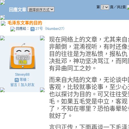
第
頁／共2頁
回應文章
毛泽东文革的目的
回應給：
27号（Number27）
现在网络上的文章，尤其来自
非颠倒，混淆视听，有时还像
目的往往是为泄私愤，报私仇
决批邓，神功坚决骂江，而罔
有异曲同工之妙。
Stevey88
而来自大陆的文章，无论谈中
等級：
留言
｜
加入好友
客观，比较就事论事，至少心
也以探讨为目的。可又往往受
毛。如果五毛党是中立，客观
了，不知在哪里？恐怕毒晕轮
就好了。
言归正传，下面再谈一下毛泽