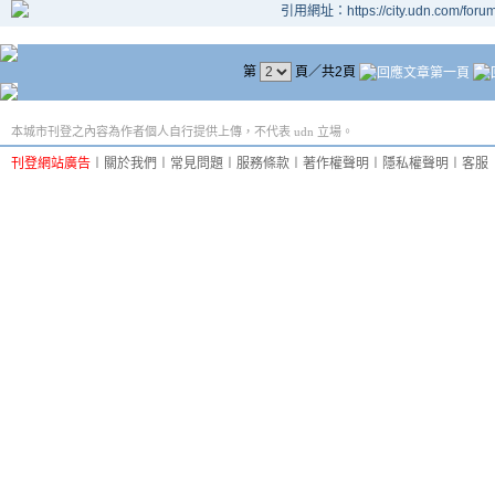
引用網址：https://city.udn.com/foru
第
頁／共2頁
本城市刊登之內容為作者個人自行提供上傳，不代表 udn 立場。
刊登網站廣告
︱
關於我們
︱
常見問題
︱
服務條款
︱
著作權聲明
︱
隱私權聲明
︱
客服