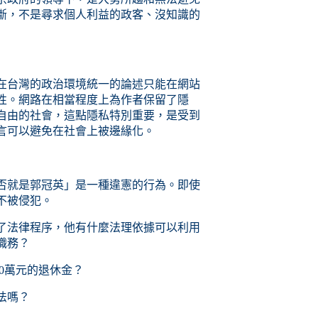
斷，不是尋求個人利益的政客、沒知識的
在台灣的政治環境統一的論述只能在網站
性。網路在相當程度上為作者保留了隱
自由的社會，這點隱私特別重要，是受到
言可以避免在社會上被邊緣化。
否就是郭冠英」是一種違憲的行為。即使
不被侵犯。
了法律程序，他有什麼法理依據可以利用
職務？
60萬元的退休金？
法嗎？