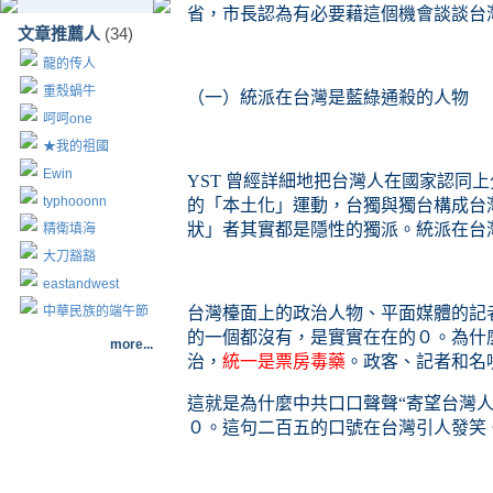
省，市長認為有必要藉這個機會談談台
文章推薦人
(34)
龍的传人
重殼蝸牛
（一）統派在台灣是藍綠通殺的人物
呵呵one
★我的祖國
Ewin
YST 曾經詳細地把台灣人在國家認同
typhooonn
的「本土化」運動，台獨與獨台構成台
狀」者其實都是隱性的獨派。統派在台
精衛填海
大刀豁豁
eastandwest
中華民族的端午節
台灣檯面上的政治人物、平面媒體的記
的一個都沒有，是實實在在的０。為什
more...
治，
統一是票房毒藥
。政客、記者和名
這就是為什麼中共口口聲聲“寄望台灣
０。這句二百五的口號在台灣引人發笑