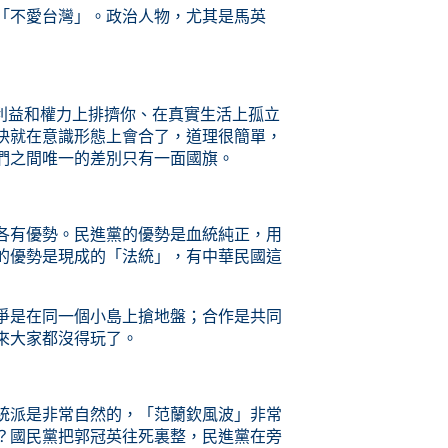
「不愛台灣」。政治人物，尤其是馬英
利益
和
權力
上排擠你、在真實生活上
孤立
快就在意識形態上會合了，道理很簡單，
們之間唯一的差別只有一面國旗。
各有優勢。民進黨的優勢是血統純正，用
的優勢是現成的「法統」，有中華民國這
爭是在同一個小島上搶地盤；合作是
共同
來大家都沒得玩了。
統派是非常自然的，「范蘭欽風波」非常
？
國民黨把郭冠英往死裏整，民進黨在旁