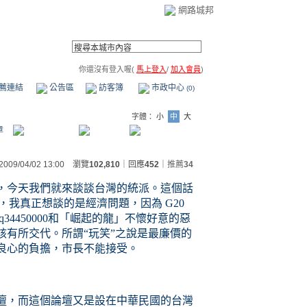
網路城邦
你還沒有登入喔(
馬上登入
/
加入會員
)
薦連結
公告區
訪客簿
市政中心
(0)
字體：
小
中
大
章
2009/04/02 13:00 瀏覽
102,810
｜回應
452
｜
推薦
34
，今天我們就來談談台灣的統派。這個話
，我真正想談的是經濟問題，因為 G20
4450000和「崛起的龍」不懷好意的惡
該有所交代
。所謂“玩笑”之說是最廉價的
良心的負擔，市長不能接受。
壇，而這個論壇又是設在中華民國的台灣