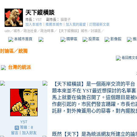
天下縱橫談
市長：
YST
副市長：
貓靈子
加入本城市
｜
推薦本城市
｜
加入我的最愛
｜
訂閱最新文章
udn
／
城市
／
政治社會
／
政治時事
／
【天下縱橫談】城市
／討論區／
本城市首頁
討論區
精華區
投票區
影像館
推
討論區
／
統獨
看回應文
台灣的統派
【天下縱橫談】是一個兩岸交流的平台
題本來並不在 YST最近想探討的名單裏
馬上就要在倫敦召開了。這個題目是被lq3
作劇引起的
，市民們發言踴躍，市長也
託辭，對外掩蓋用心的惡毒，對內擺脫
YST
等級：8
留言
｜
加入好友
既然【天下】是為統派網友所建立的論