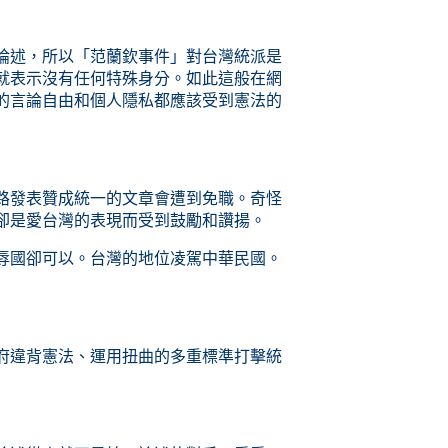
論述，所以「范蘭欽事件」對台灣統派是
就表示沒有任何特殊身分。如此這般在網
的言論自由和個人隱私都應該受到憲法的
路發表贊成統一的文章會遭到免職。奇怪
卻是愛台灣的表現而受到鼓勵和讚揚。
辱國卻可以。台灣的地位凌駕中華民國。
府違背憲法、運用扭曲的多重標準打擊統