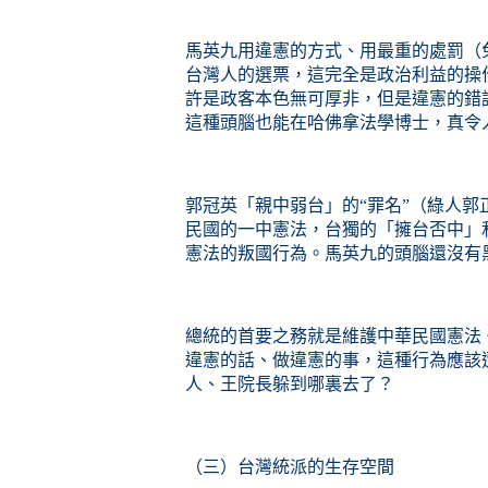
馬英九用違憲的方式、用最重的處罰（
台灣人的選票，這完全是政治利益的操
許是政客本色無可厚非，但是違憲的錯
這種頭腦也能在哈佛拿法學博士，真令
郭冠英「親中弱台」的“罪名”（綠人
民國的一中憲法，台獨的「擁台否中」
憲法的叛國行為。馬英九的頭腦還沒有
總統的首要之務就是維護中華民國憲法
違憲的話、做違憲的事，這種行為應該
人、王院長躲到哪裏去了？
（三）台灣統派的生存空間