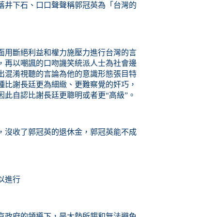
落井下石、
口口聲聲稱
郭冠英為「台灣的
面用斷絕利益
和
權力
施
壓力進行台灣的言
，再以嘲諷的口吻譏笑統派人士為社會邊
出混淆視聽的言論為他的意識形態張目特
種比謝長廷更為細緻、更難察覺的奸巧，
因此自認比謝長廷更聰明或者更“高級”。
，沒收了郭冠英的退休金，郭冠英能不成
以進行
京政府的領導下，是大勢所趨和
無法
避免