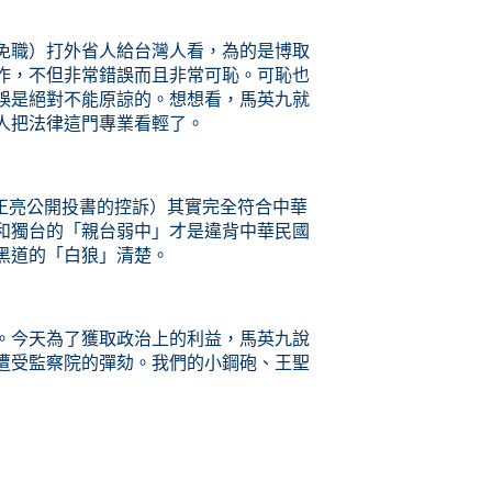
免職）打外省人給台灣人看，為的是博取
作，不但非常錯誤而且非常可恥。可恥也
誤是絕對不能原諒的。想想看，馬英九就
人把法律這門專業看輕了。
郭正亮公開投書的控訴）其實完全符合中華
和獨台的「親台弱中」才是違背中華民國
黑道的「白狼」清楚。
。今天為了獲取政治上的利益，馬英九說
遭受監察院的彈劾。我們的小鋼砲、王聖