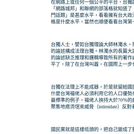
在網路上或任何一個公平的平台，台獨
「網路城邦」和聯網的部落格就知道了
門話題」是甚麼水平，看看擁有台大政
格是什麼水平，當然也順便看看台灣第
台獨人士，譬如台獨理論大師林濁水，
的論述構成法理台獨。林濁水的長篇大
的論述缺乏推理和邏輯導致所有的著作
平了，除了在台灣叫囂，在國際上一步
台獨在法理上不能成器，
於是
就留給國
什麼台灣福佬人必須利用它的人口優勢
最標準的例子，福佬人挾持大於70％
聚集地痞流氓來威脅（intimidate
國民黨就是這樣低頭的，把自己變成了