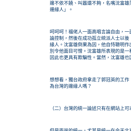
邊不依不饒、叫囂還不夠，名嘴沈富雄
邊緣人」。
呵呵呵！福佬人一面高唱言論自由，一
論控制，然後在成功孤立統派人士以後
緣人。沈富雄倒果為因，他自恃聰明作
別令他面目可憎。沈富雄所表現的是一
因此也更具有欺騙性。當然，沈富雄也
想想看，
獨台政府拿走了郭冠英的工作
為台灣的邊緣人嗎？
（二）台灣的統一論述只有在網站上可
但是兩岸的統一，尤其是統一在今天北