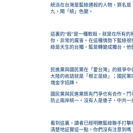
統派在台灣是藍綠通殺的人物，罪名是
九，聞「統」色變。
這裏的“殺”是一種軟殺，就是在所有的
你，非常的厲害。在這種情勢下藍綠很
綠是天生的台獨，藍
是
轉變成獨台，他
民進黨與國民黨在「愛台灣」的競爭中
大陸的術語就是「根正苗綠」；國民黨
塊金字招牌。
國民黨與民進黨既有鬥爭也有合作。鬥
防止兩岸統一。沒有人是傻子，中共一
看到這裏，讀者已經明瞭藍綠聯手打擊
清楚地証實這一點。你們沒有注意到嗎