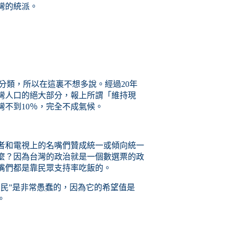
灣的統派。
上分類，所以在這裏不想多說。經過20年
灣人口的絕大部分，報上所謂「維持現
灣不到10％，完全不成氣候。
者和電視上的名嘴們贊成統一或傾向統一
麼？因為台灣的政治就是一個數選票的政
嘴們都是靠民眾支持率吃飯的。
人民”是非常愚蠢的，因為它的希望值是
。