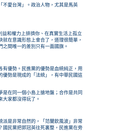
「不愛台灣」。政治人物，尤其是馬英
利益
和
權力
上排擠你、在真實生活上
孤立
快就在意識形態上會合了，道理很簡單，
們之間唯一的差別只有一面國旗。
各有優勢。民進黨的優勢是血統純正，用
的優勢是現成的「法統」，有中華民國這
爭是在同一個小島上搶地盤；合作是
共同
來大家都沒得玩了。
統派是非常自然的，「范蘭欽風波」非常
？
國民黨把郭冠英往死裏整，民進黨在旁