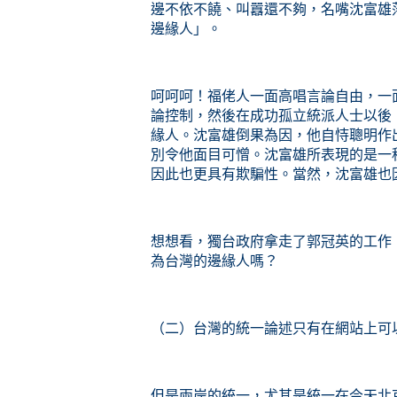
邊不依不饒、叫囂還不夠，名嘴沈富雄
邊緣人」。
呵呵呵！福佬人一面高唱言論自由，一
論控制，然後在成功孤立統派人士以後
緣人。沈富雄倒果為因，他自恃聰明作
別令他面目可憎。沈富雄所表現的是一
因此也更具有欺騙性。當然，沈富雄也
想想看，
獨台政府拿走了郭冠英的工作
為台灣的邊緣人嗎？
（二）台灣的統一論述只有在網站上可
但是兩岸的統一，尤其是統一在今天北