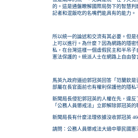
的。這是通盤瞭解國際局勢下的智慧判
記者和混飯吃的名嘴們能具有的能力。
所以統一的論述和交流有其必要。但是
上可以進行。為什麼？因為網路的隱密
私，在台灣這樣一個虛假民主和半吊子
憲法保護的。統派人士在網路上自由發
馬英九政府逼迫郭冠英回答「范蘭欽是
部屬在長官面前也有權利保護他的隱私
新聞局長侵犯郭冠英的人權在先，違反
「公務人員懲戒法」立即解除郭冠英的
新聞局長有什麼法理依據沒收郭冠英 4
請問：公務人員懲戒法大過中華民國憲