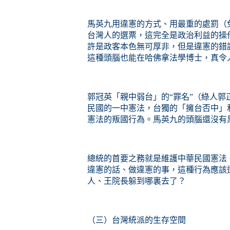
馬英九用違憲的方式、用最重的處罰（
台灣人的選票，這完全是政治利益的操
許是政客本色無可厚非，但是違憲的錯
這種頭腦也能在哈佛拿法學博士，真令
郭冠英「親中弱台」的“罪名”（綠人
民國的一中憲法，台獨的「擁台否中」
憲法的叛國行為。馬英九的頭腦還沒有
總統的首要之務就是維護中華民國憲法
違憲的話、做違憲的事，這種行為應該
人、王院長躲到哪裏去了？
（三）台灣統派的生存空間