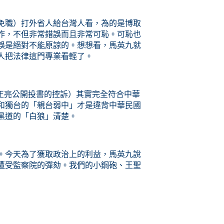
免職）打外省人給台灣人看，為的是博取
作，不但非常錯誤而且非常可恥。可恥也
誤是絕對不能原諒的。想想看，馬英九就
人把法律這門專業看輕了。
郭正亮公開投書的控訴）其實完全符合中華
和獨台的「親台弱中」才是違背中華民國
黑道的「白狼」清楚。
。今天為了獲取政治上的利益，馬英九說
遭受監察院的彈劾。我們的小鋼砲、王聖