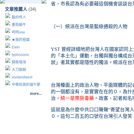
省，市長認為有必要藉這個機會談談台
文章推薦人
(34)
龍的传人
重殼蝸牛
（一）統派在台灣是藍綠通殺的人物
呵呵one
★我的祖國
Ewin
YST 曾經詳細地把台灣人在國家認同
typhooonn
的「本土化」運動，台獨與獨台構成台
狀」者其實都是隱性的獨派。統派在台
精衛填海
大刀豁豁
eastandwest
中華民族的端午節
台灣檯面上的政治人物、平面媒體的記
的一個都沒有，是實實在在的０。為什
more...
治，
統一是票房毒藥
。政客、記者和名
這就是為什麼中共口口聲聲“寄望台灣
０。這句二百五的口號在台灣引人發笑