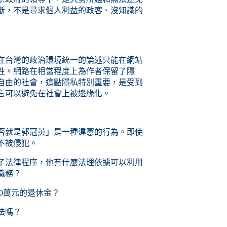
斷，不是尋求個人利益的政客、沒知識的
在台灣的政治環境統一的論述只能在網站
性。網路在相當程度上為作者保留了隱
自由的社會，這點隱私特別重要，是受到
言可以避免在社會上被邊緣化。
否就是郭冠英」是一種違憲的行為。即使
不被侵犯。
了法律程序，他有什麼法理依據可以利用
職務？
60萬元的退休金？
法嗎？