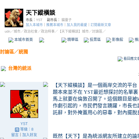
天下縱橫談
市長：
YST
副市長：
貓靈子
加入本城市
｜
推薦本城市
｜
加入我的最愛
｜
訂閱最新文章
udn
／
城市
／
政治社會
／
政治時事
／
【天下縱橫談】城市
／討論區／
本城市首頁
討論區
精華區
投票區
影像館
推
討論區
／
統獨
看回應文
台灣的統派
【天下縱橫談】是一個兩岸交流的平台
題本來並不在 YST最近想探討的名單裏
馬上就要在倫敦召開了。這個題目是被lq3
作劇引起的
，市民們發言踴躍，市長也
託辭，對外掩蓋用心的惡毒，對內擺脫
YST
等級：8
留言
｜
加入好友
既然【天下】是為統派網友所建立的論