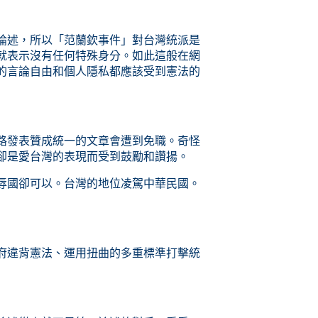
論述，所以「范蘭欽事件」對台灣統派是
就表示沒有任何特殊身分。如此這般在網
的言論自由和個人隱私都應該受到憲法的
路發表贊成統一的文章會遭到免職。奇怪
卻是愛台灣的表現而受到鼓勵和讚揚。
辱國卻可以。台灣的地位凌駕中華民國。
府違背憲法、運用扭曲的多重標準打擊統