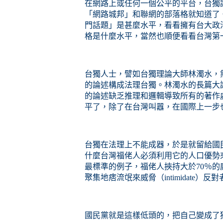
在網路上或任何一個公平的平台，台獨
「網路城邦」和聯網的部落格就知道了
門話題」是甚麼水平，看看擁有台大政
格是什麼水平，當然也順便看看台灣第
台獨人士，譬如台獨理論大師林濁水，
的論述構成法理台獨。林濁水的長篇大
的論述缺乏推理和邏輯導致所有的著作
平了，除了在台灣叫囂，在國際上一步
台獨在法理上不能成器，
於是
就留給國
什麼台灣福佬人必須利用它的人口優勢
最標準的例子，福佬人挾持大於70％
聚集地痞流氓來威脅（intimidate
國民黨就是這樣低頭的，把自己變成了