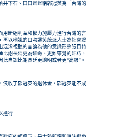
落井下石、
口口聲聲稱
郭冠英為「台灣的
面用斷絕利益
和
權力
施
壓力進行台灣的言
，再以嘲諷的口吻譏笑統派人士為社會邊
出混淆視聽的言論為他的意識形態張目特
種比謝長廷更為細緻、更難察覺的奸巧，
因此自認比謝長廷更聰明或者更“高級”。
，沒收了郭冠英的退休金，郭冠英能不成
以進行
京政府的領導下，是大勢所趨和
無法
避免