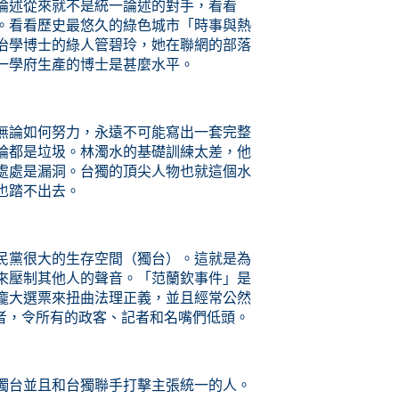
論述從來就不是統一論述的對手，看看
。看看歷史最悠久的綠色城市「時事與熱
治學博士的綠人管碧玲，她在聯網的部落
一學府生產的博士是甚麼水平。
無論如何努力，永遠不可能寫出一套完整
論都是垃圾。林濁水的基礎訓練太差，他
處處是漏洞。台獨的頂尖人物也就這個水
也踏不出去。
民黨
很大的
生存空間（獨台）。這就是為
來壓制其他人的聲音。「范蘭欽事件」是
的龐大選票來扭曲法理正義，並且經常公然
）反對者，令所有的政客、記者和名嘴們低頭。
獨台並且和台獨聯手打擊主張統一的人。