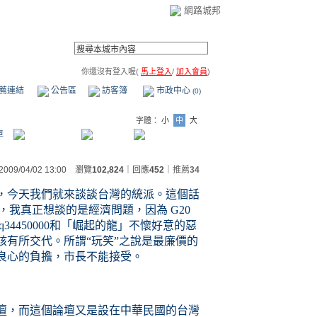
網路城邦
你還沒有登入喔(
馬上登入
/
加入會員
)
薦連結
公告區
訪客簿
市政中心
(0)
字體：
小
中
大
章
2009/04/02 13:00 瀏覽
102,824
｜回應
452
｜
推薦
34
，今天我們就來談談台灣的統派。這個話
，我真正想談的是經濟問題，因為 G20
4450000和「崛起的龍」不懷好意的惡
該有所交代
。所謂“玩笑”之說是最廉價的
良心的負擔，市長不能接受。
壇，而這個論壇又是設在中華民國的台灣