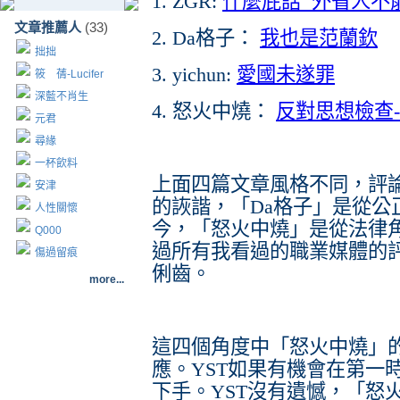
1. ZGR:
什麼屁話 外省人不
文章推薦人
(33)
2. Da格子：
我也是范蘭欽
拙拙
3. yichun:
愛國未遂罪
筱 蒨-Lucifer
深藍不肖生
4. 怒火中燒：
反對思想檢查-
元君
尋緣
一杯飲料
上面四篇文章風格不同，評論
安津
的詼諧，「Da格子」是從公正
人性關懷
今，「怒火中燒」是從法律
Q000
過所有我看過的職業媒體的
傷過留痕
俐齒。
more...
這四個角度中「怒火中燒」
應。YST如果有機會在第一
下手。YST沒有遺憾，「怒