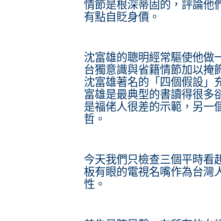
情節是根深蒂固的，評論他
有點自貶身價。
沈富雄的聰明經常驅使他做
台獨意識與省籍情節加以掩
沈富雄著名的「四個假設」
富雄是最典型的書讀得很多
是福佬人很差的示範，另一
哲。
今天我們只檢查三個平時看
板有眼的電視名嘴作為台灣
性。