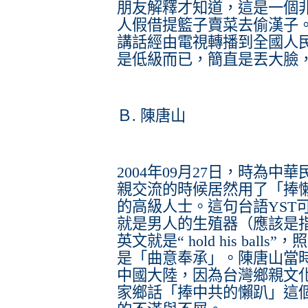
朋友解釋才知道，這是一個
人假借提籃子賣菜去偷漢子
講話經由電視轉播到全國人
是低級而已，簡直是丟大臉
Ｂ. 陳唐山
2004年09月27日，時為
親交流的時候居然用了「捧
的高級人士。這句台語YST
就是男人的生殖器（應該是
英文就是“ hold his ba
是「曲意奉承」。陳唐山當
中國大陸，因為台灣鄉親文
家鄉話「捧中共的懶趴」這