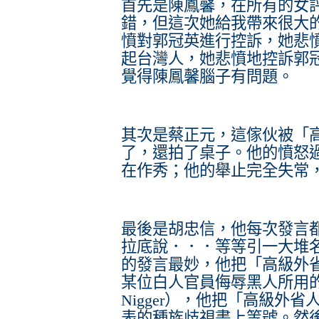
首先是陳鳳馨，在所有的女
錯，但這次她給我帶來很大
憤對郭冠英進行控訴，她悲
起台灣人，她悲憤地控訴郭冠
覺得陳鳳馨腦子有問題。
其次是蔡正元，這傢伙被「
了，還拍了桌子。他的憤怒
在作秀；他的舉止完全失常
最後是胡忠信，他每次發言
拉底說．．．等等引一大堆
的發言最妙，他把「高級外
某位白人官員侮辱黑人所用
Nigger），他把「高級外省
表的種族歧視畫上等號。然