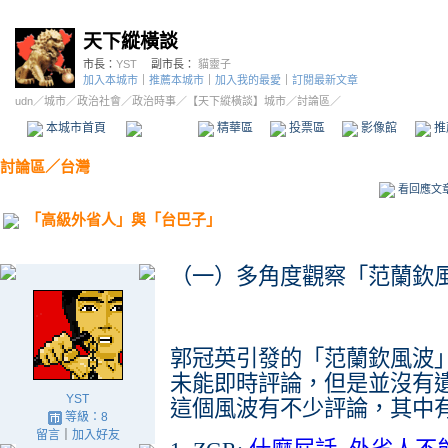
天下縱橫談
市長：
YST
副市長：
貓靈子
加入本城市
｜
推薦本城市
｜
加入我的最愛
｜
訂閱最新文章
udn
／
城市
／
政治社會
／
政治時事
／
【天下縱橫談】城市
／討論區／
本城市首頁
討論區
精華區
投票區
影像館
推
討論區
／
台灣
看回應文
「高級外省人」與「台巴子」
（一）多角度觀察「范蘭欽
郭冠英引發的「范蘭欽風波」
未能即時評論，但是並沒有
YST
這個風波有不少評論，其中
等級：8
留言
｜
加入好友