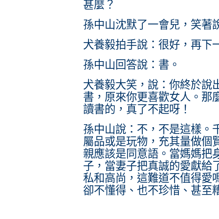
甚麼？
孫中山沈默了一會兒，笑著
犬養毅拍手說：很好，再下
孫中山回答說：書。
犬養毅大笑，說：你終於說
書，原來你更喜歡女人。那
讀書的，真了不起呀！
孫中山說：不，不是這樣。
屬品或是玩物，充其量做個
親應該是同意語。當媽媽把
子，當妻子把真誠的愛獻給
私和高尚，這難道不值得愛
卻不懂得、也不珍惜、甚至