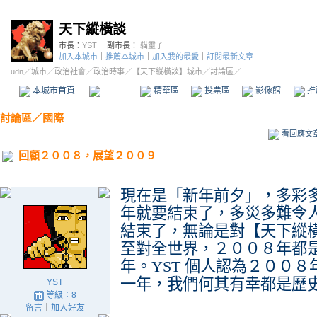
天下縱橫談
市長：
YST
副市長：
貓靈子
加入本城市
｜
推薦本城市
｜
加入我的最愛
｜
訂閱最新文章
udn
／
城市
／
政治社會
／
政治時事
／
【天下縱橫談】城市
／討論區／
本城市首頁
討論區
精華區
投票區
影像館
推
討論區
／
國際
看回應文
回顧２００８，展望２００９
現在
是
「
新年前夕
」
，多彩
年就要結束了，多災多難令
結束了，無論是對【天下縱
至對全世界，２００８年都
年。YST 個人認為２００
一年，我們何其有幸都是歷
YST
等級：8
留言
｜
加入好友