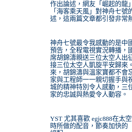
作出論述，網友「崛起的龍
「海客乘天風」對神舟七號
述，這兩篇文章都引發非常
神舟七號最令我感動的是中
預告，全程電視實況轉播，
席胡錦濤親送三位太空人出
接三位太空人凱旋平安歸來
來，胡錦濤與溫家寶都不會
家與工程師一一親切握手與
城的精神特別令人感動，三
家的忠誠與熱愛令人動容。
YST 尤其喜歡 egjc88
時所做的配音，節奏加快的