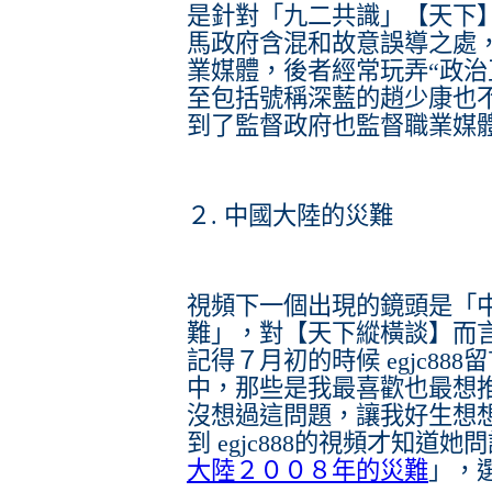
是針對「九二共識」【天下
馬政府含混和故意誤導之處
業媒體，後者經常玩弄“政治
至包括號稱深藍的趙少康也
到了監督政府也監督職業媒
２. 中國大陸的災難
視頻下一個出現的鏡頭是「
難」，對【天下縱橫談】而
記得７月初的時候 egjc8
中，那些是我最喜歡也最想
沒想過這問題，讓我好生想
到 egjc888的視頻才知道
大陸２００８年的災難
」，