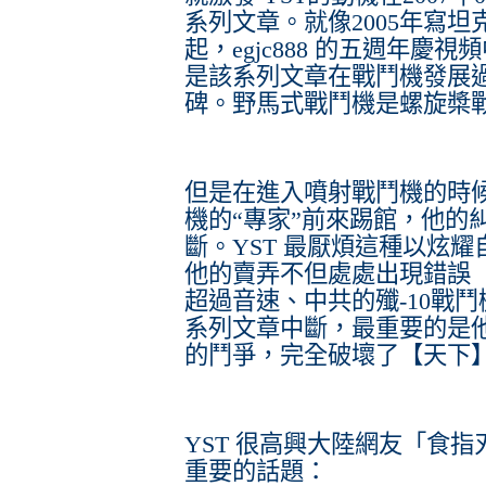
系列文章。就像2005年寫坦
起，egjc888 的五週年慶視
是該系列文章在戰鬥機發展
碑。野馬式戰鬥機是螺旋槳
但是在進入噴射戰鬥機的時候
機的“專家”前來踢館，他的
斷。YST 最厭煩這種以炫耀
他的賣弄不但處處出現錯誤
超過音速、中共的殲-10戰
系列文章中斷，最重要的是
的鬥爭，完全破壞了【天下
YST 很高興大陸網友「食
重要的話題：