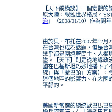
【天下縱橫談】一個宏觀的
原大陸，眼觀世界格局。YST
治
」（2008/01/10）作為
由於貝．布托在2007年12
在台灣也成為話題，但是台
幾乎都是圍繞著民主、人權
塗。【天下】則是從地緣政
國在巴基斯坦巧妙地播下了
線」與「蒙巴頓」方案），
這個地區的影響力。在大國
平靜的。
美國新當選的總統歐巴馬已
增兵阿富汗。在「漫談巴基