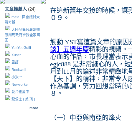
文章推薦人
(24)
在這新舊年交接的時候，讓
０９。
mate : 國會議員大
戰奇觀
大陸配偶台灣媳婦
感謝馬政府准我全家團
圓
觸動 YST寫這篇文章的原因是 
YesYouGotIt
談】五週年慶
精彩的視頻。
Xuser
心血的作品，市長理當表示
風語
egjc888 是非常細心的
Rockwell
月到11月的論述非常精緻地
小米^^
【天下】的精神，非常令人感動
Newyorker
作為基調，努力回想當時的
愛台也愛中
８。
龍公主 ( 美 琪 )
more...
（一）中亞與南亞的烽火