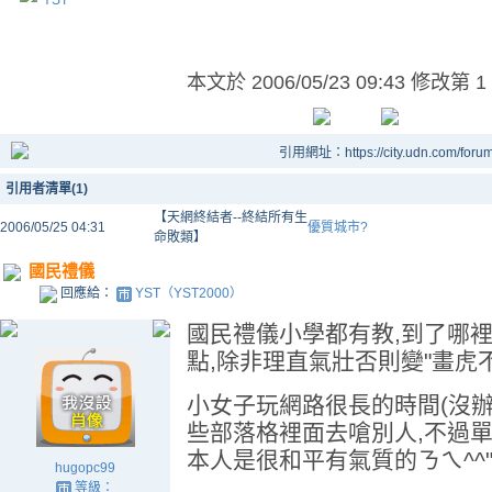
YST
本文於
2006/05/23 09:43 修改第 1
引用網址：https://city.udn.com/foru
引用者清單(1)
【天網終結者--終結所有生
2006/05/25 04:31
優質城市?
命敗類】
國民禮儀
回應給：
YST（YST2000）
國民禮儀小學都有教,到了哪
點,除非理直氣壯否則變"畫虎不
小女子玩網路很長的時間(沒辦
些部落格裡面去嗆別人,不過單看
本人是很和平有氣質的ㄋㄟ^^
hugopc99
等級：