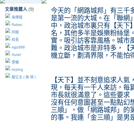
文章推薦人
(9)
今天的「網路城邦」有三千
是第一流的大城。在「聯網
易燁煌
中，政治城市裏只有【天下
Rebec
名，其他多半是娛樂粉絲堡
阿娘
實。吸引訪客靠風格。城市
校長
難。政治城市是非特多，【
egjc888
機立斷，劃清界限，不能怕
Xuser
齋貓
Aryling
龍公主 ( 美 琪 )
【天下】並不刻意追求人氣
現，每天有一千人來訪，每
市長就很滿意了。這些要求【
沒有任何意圖甚至一點點幻
三順」，做「網路城邦」的
的事。我連「金三順」是男