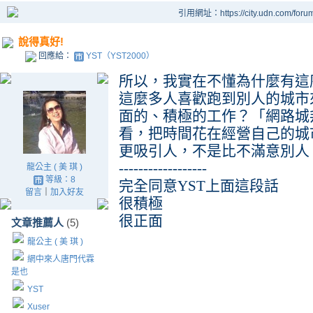
引用網址：https://city.udn.com/foru
說得真好!
回應給：
YST（YST2000）
所以，我實在不懂為什麼有這
這麼多人喜歡跑到別人的城市
面的、積極的工作？「網路城
看，把時間花在經營自己的城
更吸引人，不是比不滿意別人
------------------
龍公主 ( 美 琪 )
等級：8
完全同意YST上面這段話
留言
｜
加入好友
很積極
很正面
文章推薦人
(5)
龍公主 ( 美 琪 )
網中來人唐門代霖
是也
YST
Xuser