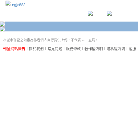
egjc888
本城市刊登之內容為作者個人自行提供上傳，不代表 udn 立場。
刊登網站廣告
︱
關於我們
︱
常見問題
︱
服務條款
︱
著作權聲明
︱
隱私權聲明
︱
客服