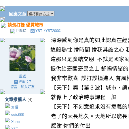
回應文章
請勿打擾 優質城市
回應給：
YST（YST2000）
深深感到你是真的如此認真在經
這般熱忱
捨時間
捨我其誰之心
這那只是廣結交朋
不就是國家
提供給憂國憂民之士
舒暢
情緒的
風語
我非常歡喜
誤打誤撞進入
有風
等級：7
【天下】與【第３波】城市
，
讀
留言
｜
加入好友
就像上了政治時事課程一般
文章推薦人
(4)
【天下】不刻意追求沒有意義的
齋貓
egjc888
老子的
天長地久。天地所以能長
Xuser
感謝 你們的付出