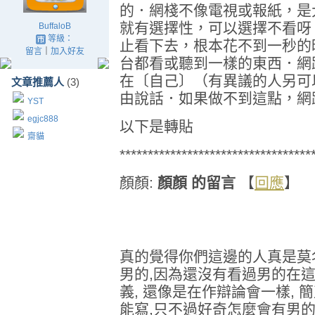
的．網棧不像電視或報紙，是
就有選擇性，可以選擇不看呀
BuffaloB
等級：
止看下去，根本花不到一秒的
留言
｜
加入好友
台都看或聽到一樣的東西．網
在〔自己〕（有異議的人另可
文章推薦人
(3)
由說話．如果做不到這點，網
YST
egjc888
以下是轉貼
齋貓
**********************************
顏顏:
顏顏 的留言
【
回應
】
真的覺得你們這邊的人真是莫
男的,因為還沒有看過男的在
義, 還像是在作辯論會一樣, 
能寫,只不過好奇怎麼會有男