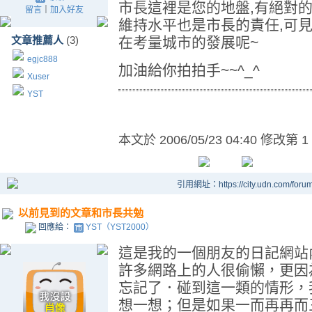
市長這裡是您的地盤,有絕對的決
留言
｜
加入好友
維持水平也是市長的責任,可見
文章推薦人
(3)
在考量城市的發展呢~
egjc888
加油給你拍拍手~~^_^
Xuser
YST
本文於
2006/05/23 04:40 修改第 1
引用網址：https://city.udn.com/foru
以前見到的文章和市長共勉
回應給：
YST（YST2000）
這是我的一個朋友的日記網站
許多網路上的人很偷懶，更因
忘記了．碰到這一類的情形，
想一想；但是如果一而再再而