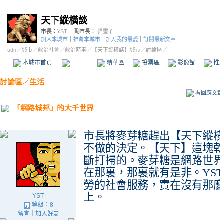
天下縱橫談
市長：
YST
副市長：
貓靈子
加入本城市
｜
推薦本城市
｜
加入我的最愛
｜
訂閱最新文章
udn
／
城市
／
政治社會
／
政治時事
／
【天下縱橫談】城市
／討論區／
本城市首頁
討論區
精華區
投票區
影像館
推
討論區
／
生活
看回應文
「網路城邦」的大千世界
市長將麥芽糖趕出【天下縱
不做的決定。【天下】這塊
斷打掃的。麥芽糖是網路世
在那裏，那裏就有是非。YS
勞的社會服務，實在沒有那
上。
YST
等級：8
留言
｜
加入好友