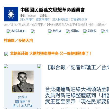
中國國民黨孫文思想革命委員會
市長：
gancui
副市長：
加入本城市
｜
推薦本城市
｜
加入我的最愛
｜
訂閱最新文章
udn
／
城市
／
政治社會
／
政治時事
／
【中國國民黨孫文思想革命委員會】城市
／討論區／
本城市首頁
討論區
精華區
投票區
影像館
推
討論區
／
交通天地
北捷新莊線 大選前通車機率高-又一條捷運通車了！
【聯合報╱記者邱瓊玉／台
台北捷運新莊線大橋頭站至
委員對新莊線整體感到「相
gancui
武王甚至表示「現在民眾要
等級：8
留言
｜
加入好友