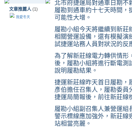
北市府捷運局對通車日期不
文章推薦人
(1)
履勘到通車約十七天時間，
可能性大增。
我愛冬天
履勘小組今天將繼續到新莊
相關營運設備，還有模擬演
試捷運站務人員對狀況的反
為了解新莊線電力轉供情形
後，履勘小組將進行斷電測
說明履勘結果。
捷運新莊線昨天首日履勘，
彥伯擔任召集人，履勘委員
捷運局簡報後，前往新莊線
履勘小組副召集人兼營運組
警示標線應加強外，新莊線
站相當亮麗。