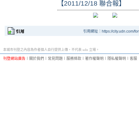
【2011/12/18 聯合報】
引用網址：https://city.udn.com/fo
本城市刊登之內容為作者個人自行提供上傳，不代表 udn 立場。
刊登網站廣告
︱
關於我們
︱
常見問題
︱
服務條款
︱
著作權聲明
︱
隱私權聲明
︱
客服