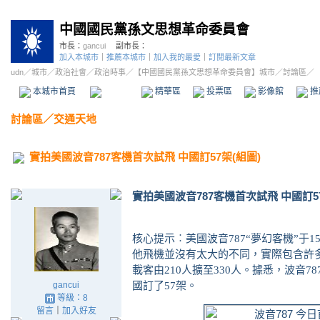
中國國民黨孫文思想革命委員會
市長：
gancui
副市長：
加入本城市
｜
推薦本城市
｜
加入我的最愛
｜
訂閱最新文章
udn
／
城市
／
政治社會
／
政治時事
／
【中國國民黨孫文思想革命委員會】城市
／討論區／
本城市首頁
討論區
精華區
投票區
影像館
推
討論區
／
交通天地
實拍美國波音787客機首次試飛 中國訂57架(組圖)
實拍美國波音787客機首次試飛 中國訂57
核心提示︰美國波音787“夢幻客機”于1
他飛機並沒有太大的不同，實際包含許多
載客由210人擴至330人。據悉，波音7
gancui
國訂了57架。
等級：8
留言
｜
加入好友