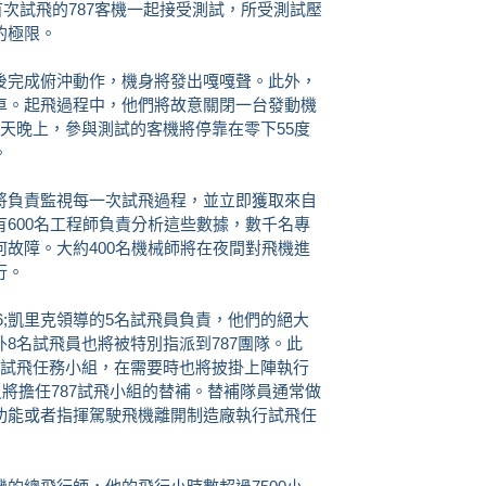
與首次試飛的787客機一起接受測試，所受測試壓
的極限。
完成俯沖動作，機身將發出嘎嘎聲。此外，
車。起飛過程中，他們將故意關閉一台發動機
天晚上，參與測試的客機將停靠在零下55度
。
負責監視每一次試飛過程，並立即獲取來自
600名工程師負責分析這些數據，數千名專
故障。大約400名機械師將在夜間對飛機進
行。
6;凱里克領導的5名試飛員負責，他們的絕大
8名試飛員也將被特別指派到787團隊。此
-8試飛任務小組，在需要時也將披掛上陣執行
員將擔任787試飛小組的替補。替補隊員通常做
功能或者指揮駕駛飛機離開制造廠執行試飛任