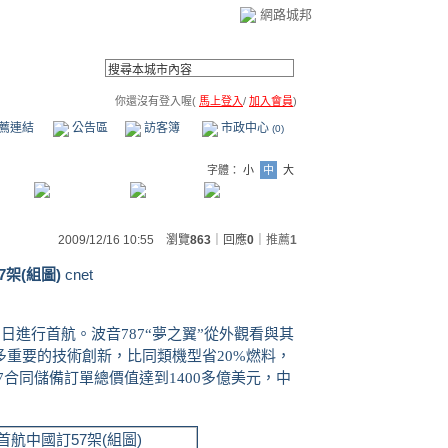
網路城邦
你還沒有登入喔(
馬上登入
/
加入會員
)
薦連結
公告區
訪客簿
市政中心
(0)
字體：
小
中
大
2009/12/16 10:55 瀏覽
863
｜回應
0
｜
推薦
1
架(組圖)
cnet
5日進行首航。波音787“夢之翼”從外觀看與其
重要的技術創新，比同類機型省20%燃料，
87合同儲備訂單總價值達到1400多億美元，中