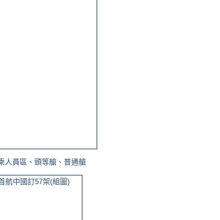
乘人員區、頭等艙、普通艙