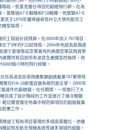
機的總飛行師，他的飛行小時數超過7500小
議階段，凱里克擔任項目的副總飛行師。在為
駕駛過A7-E戰機和F18戰機，他駕駛A7-E
里克于1978年獲得威奇塔州立大學的航空工
的機型執照。
的工程設計試飛員。在2005年加入787項目
了9年的F22試飛員，2004年他成為首個達
爾曾就讀于愛德華茲空軍基地的美國空軍試飛員學
。內維爾持有目前所有波音生產機型的執照，他
6000個小時的飛行經驗。
月被任命為波音民用飛機集團副總裁兼787夢想飛
爾擔任F/A-18航電武器系統的副主管。2005年
光電器件的副總裁。在任期間，一架進行了大
0貨機完成了設計階段的工作並進行了幾次關鍵
年10月，範切爾曾擔任地基中程防御項目的副總裁兼
和部署工作。
導過工程和項目管理的多個高管職位。他擁
飛機試飛及航天飛機系統等諸多領域的經驗。