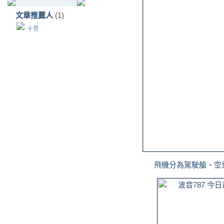
文章推薦人
(1)
十荒
飛機分為駕駛艙、空