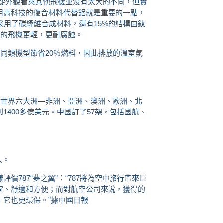
翼”從外觀看與其他飛機並沒有太大的不同，但實
用高科技的復合材料代替鋁就是重要的一點，
采用了碳縴維合成材料，還有15%的結構由鈦
號的飛機更輕，更耐腐蝕。
比同類機型節省20％燃料，因此排放的溫室氣
自世界六大洲—非洲、亞洲、澳洲、歐洲、北
1400多億美元。中國訂了57架，包括國航、
人。
價787“夢之翼”︰“787將為空中旅行帶來巨
宜、舒適和方便；而對航空公司來說，獲得的
，它也更環保。”據中國日報