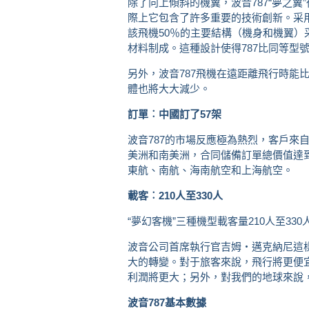
除了向上傾斜的機翼，波音787“夢之
際上它包含了許多重要的技術創新。采
該飛機50％的主要結構（機身和機翼）
材料制成。這種設計使得787比同等型
另外，波音787飛機在遠距離飛行時能
體也將大大減少。
訂單︰中國訂了57架
波音787的市場反應極為熱烈，客戶來
美洲和南美洲，合同儲備訂單總價值達到
東航、南航、海南航空和上海航空。
載客︰210人至330人
“夢幻客機”三種機型載客量210人至330
波音公司首席執行官吉姆‧邁克納尼這樣評
大的轉變。對于旅客來說，飛行將更便
利潤將更大；另外，對我們的地球來說
波音787基本數據