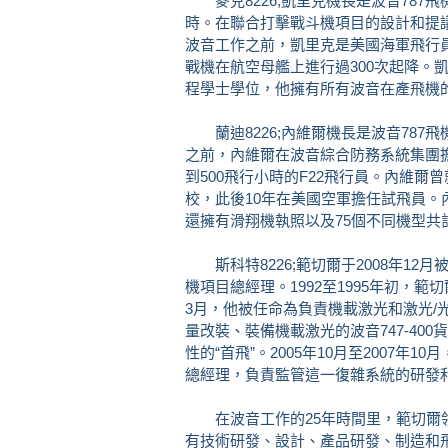
麥克8226;凱里克機長是波音787飛
時。在聯合打擊戰斗機項目的設計和提
波音工作之前，凱里克是美國海軍飛行員，
戰機在航空母艦上進行過300次起降。凱
程學士學位，他擁有所有波音在產飛機
蘭迪8226;內維爾機長是波音787飛機
之前，內維爾在波音綜合防務系統集團擔任
到500飛行小時的F22飛行員。內維
校，此後10年在美國空軍擔任試飛員
還擁有滑翔機執照以及75個不同機型共計
斯科特8226;範切爾于2008年12
機項目總經理。1992至1995年初，範切
3月，他被任命為負責機載激光和激光/
量改裝、裝備機載激光的波音747-40
性的“首飛”。2005年10月至2007
總經理，負責監管這一復雜系統的研發
在波音工作的25年時間里，範切爾領
有技術研發、設計、產品研發、制造和