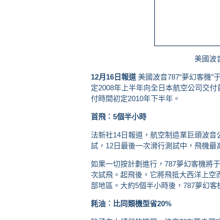
美國波音
12月16日報道
美國波音787“夢幻客機”于
定2008年上半年向全日本航空公司交
付時間初定2010年下半年。
首飛︰5個半小時
法新社14日報道，航空制造業巨頭波音公
試，12日最後一次滑行測試中，飛機最
如果一切按計劃進行，787夢幻客機將
次試飛。起飛後，它將飛抵大西洋上空
部地區。大約5個半小時後，787夢幻
耗油︰比同類機型省20%