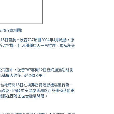
787(資料圖)
15日首航。波音787項目2004年4月啟動，原
付首架客機，但因種種原因一再推遲。現階段交
司宣布，波音787客機12日最終通過功能測
高速度大約每小時240公里。
于當地時間15日在埃弗雷特潘恩機場進行第一
而後返回內陸並穿過摩斯湖以及華盛頓其他東
客機將在西雅圖波音機場降落。