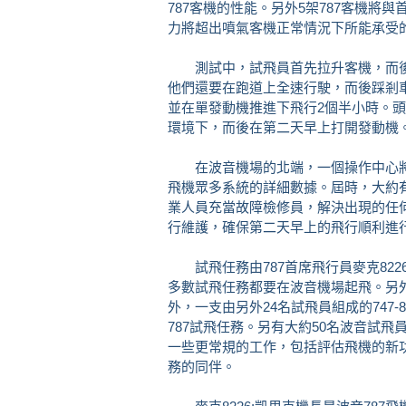
787客機的性能。另外5架787客機將
力將超出噴氣客機正常情況下所能承受
測試中，試飛員首先拉升客機，而後
他們還要在跑道上全速行駛，而後踩剎
並在單發動機推進下飛行2個半小時。頭
環境下，而後在第二天早上打開發動機
在波音機場的北端，一個操作中心將
飛機眾多系統的詳細數據。屆時，大約有
業人員充當故障檢修員，解決出現的任何
行維護，確保第二天早上的飛行順利進
試飛任務由787首席飛行員麥克822
多數試飛任務都要在波音機場起飛。另外
外，一支由另外24名試飛員組成的747
787試飛任務。另有大約50名波音試飛
一些更常規的工作，包括評估飛機的新
務的同伴。