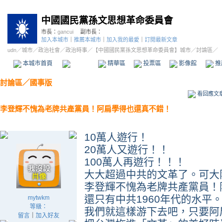
中國國民黨孫文思想革命委員會
市長：
gancui
副市長：
加入本城市
｜
推薦本城市
｜
加入我的最愛
｜
訂閱最新文章
udn
／
城市
／
政治社會
／
政治時事
／
【中國國民黨孫文思想革命委員會】城市
／討論區／
本城市首頁
討論區
精華區
投票區
影像館
推
討論區
／
國事版
看回應文
李登輝不愧為老牌共產黨員！阿扁學得也還真不錯！
10萬人遊行！
20萬人又遊行！！
100萬人再遊行！！！
大大超過中共的文革了。可大
李登輝不愧為老牌共產黨員！
還只有中共1960年代的水平
mytwkm
等級：
我們就這樣游下去吧，只要阿
留言
｜
加入好友