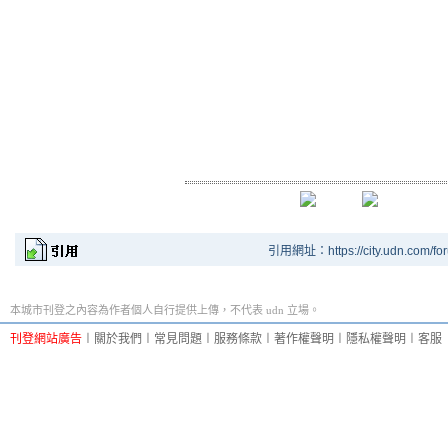
引用網址：https://city.udn.com/fo
本城市刊登之內容為作者個人自行提供上傳，不代表 udn 立場。
刊登網站廣告
︱
關於我們
︱
常見問題
︱
服務條款
︱
著作權聲明
︱
隱私權聲明
︱
客服