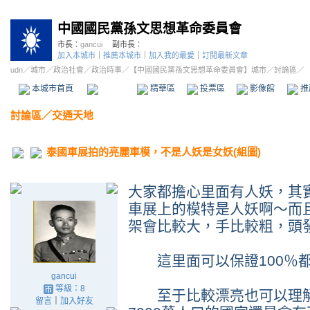
中國國民黨孫文思想革命委員會
市長：
gancui
副市長：
加入本城市
｜
推薦本城市
｜
加入我的最愛
｜
訂閱最新文章
udn
／
城市
／
政治社會
／
政治時事
／
【中國國民黨孫文思想革命委員會】城市
／討論區／
本城市首頁
討論區
精華區
投票區
影像館
推
討論區
／
交通天地
泰國車展拍的亮麗車模，不是人妖是女妖(組圖)
大家都擔心里面有人妖，其
車展上的模特是人妖啊～而
架會比較大，手比較粗，頭
這里面可以保證100％都
gancui
等級：8
至于比較漂亮也可以理解
留言
｜
加入好友