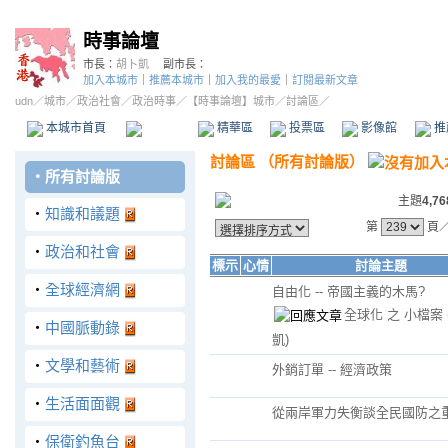
時事論壇
市長：
胡卜凱
副市長：
加入本城市
｜
推薦本城市
｜
加入我的最愛
｜
訂閱最新文章
udn
／
城市
／
政治社會
／
政治時事
／
【時事論壇】城市
／討論區／
本城市首頁
討論區
精華區
投票區
影像館
推
討論區
（
所有討論版
）
‧
所有討論版
主題
4,76
‧
知識和議題
第
頁
‧
政治和社會
標示
心情
討論主題
‧
全球經濟網
自由化 -- 帝國主義的木馬?
全球化 之 小檔案
‧
中國脈動錄
凱)
‧
文學和藝術
外銷訂單 -- 經濟政策
‧
生活面面觀
從兩岸軍力失衡談全民國防之
‧
保衛釣魚台