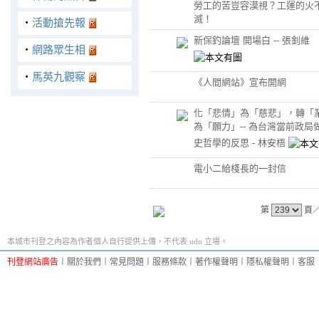
勞工的苦豈容漠視？工運的火
滅！
‧
活動搶先報
新保釣論壇 開場白 -- 張釗維
‧
網路眾生相
‧
馬英九觀察
《人間網站》宣布開網
化「悲情」為「慈悲」，轉「
為「願力」-- 為台灣當前政局
史哲學的反思 - 林安梧
電小二給棧長的一封信
第
頁
本城市刊登之內容為作者個人自行提供上傳，不代表 udn 立場。
刊登網站廣告
︱
關於我們
︱
常見問題
︱
服務條款
︱
著作權聲明
︱
隱私權聲明
︱
客服