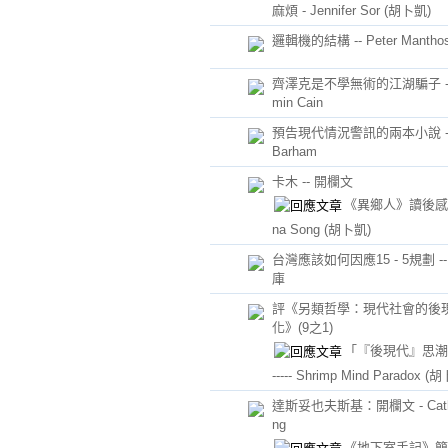
麻煩 - Jennifer Sor
(胡卜凱)
邏輯機的結構 -- Peter Mantho
齊澤克是不學無術的江湖騙子 -- 
min Cain
預告現代情況警訊的兩本小說 -- 
Barham
卡木 -- 開欄文
《異鄉人》讀後感 ---
na Song
(胡卜凱)
台灣應該如何因應15 - 5規劃 -
庫
評《另類哲學：現代社會的後
化》(9之1)
「『後現代』思潮
----- Shrimp Mind Paradox
(胡
達斯妥也夫斯基：開欄文 - Cath
ng
《地下室手記》簡介 -