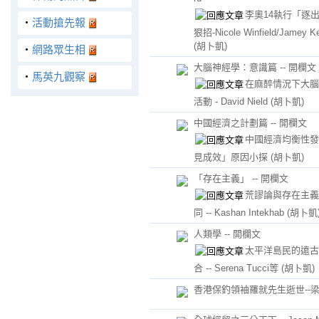
李奧14執行「逐
‧
活動搶先報
狠招-Nicole Winfield/Jamey K
(胡卜凱)
‧
網路眾生相
大腦神經學：意識篇 -- 開欄文
‧
馬英九觀察
在麻醉情況下大腦
活動 - David Nield
(胡卜凱)
中國經濟之計劃篇 -- 開欄文
中國經濟均衡性發
見成效」原因小探
(胡卜凱)
「存在主義」 -- 開欄文
荒謬論與存在主義
同 -- Kashan Intekhab
(胡卜凱
人類學 -- 開欄文
太平洋島民的遠古
合 -- Serena Tucci等
(胡卜凱)
香港保釣領袖羅就先生逝世--