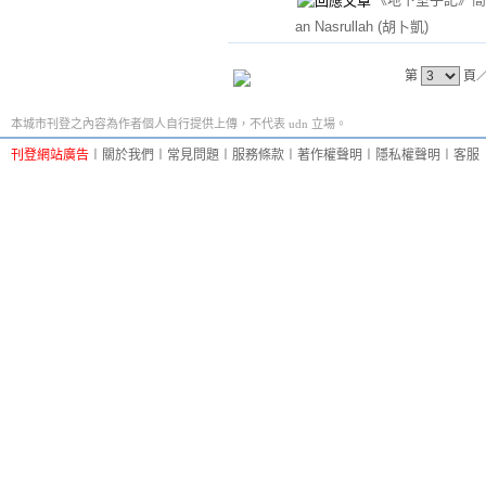
an Nasrullah
(胡卜凱)
第
頁
本城市刊登之內容為作者個人自行提供上傳，不代表 udn 立場。
刊登網站廣告
︱
關於我們
︱
常見問題
︱
服務條款
︱
著作權聲明
︱
隱私權聲明
︱
客服