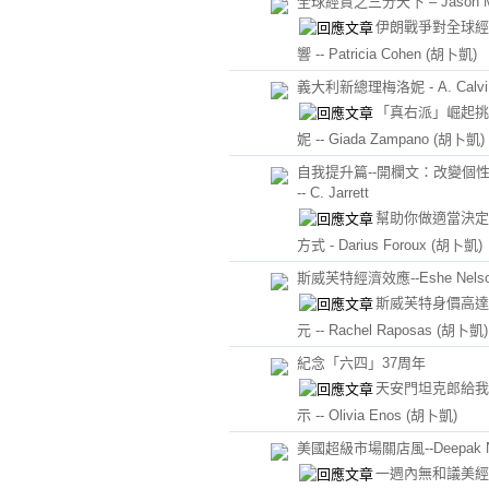
全球經貿之三分天下 – Jason 
伊朗戰爭對全球經
響 -- Patricia Cohen
(胡卜凱)
義大利新總理梅洛妮 - A. Calvi
「真右派」崛起挑
妮 -- Giada Zampano
(胡卜凱)
自我提升篇--開欄文：改變個
-- C. Jarrett
幫助你做適當決定
方式 - Darius Foroux
(胡卜凱)
斯威芙特經濟效應--Eshe Nels
斯威芙特身價高達
元 -- Rachel Raposas
(胡卜凱)
紀念「六四」37周年
天安門坦克郎給我
示 -- Olivia Enos
(胡卜凱)
美國超級市場關店風--Deepak 
一週內無和議美經