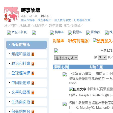
時事論壇
市長：
胡卜凱
副市長：
加入本城市
｜
推薦本城市
｜
加入我的最愛
｜
訂閱最新文章
udn
／
城市
／
政治社會
／
政治時事
／
【時事論壇】城市
／討論區／
本城市首頁
討論區
精華區
投票區
影像館
推
討論區
（
所有討論版
）
‧
所有討論版
主題
4,76
‧
知識和議題
第
頁
‧
政治和社會
標示
心情
討論主題
‧
全球經濟網
中國軍事力量篇 -- 開欄文：
艘航母將使用核能為動力 --- A. 
‧
中國脈動錄
elson
中國測試從潛艇發
‧
文學和藝術
飛彈 - Joseph Trevithick
(胡卜
‧
生活面面觀
樞機主教秘密會議選出新教宗李
世 – K. Murphy/K. Mather/D. S
‧
保衛釣魚台
rd