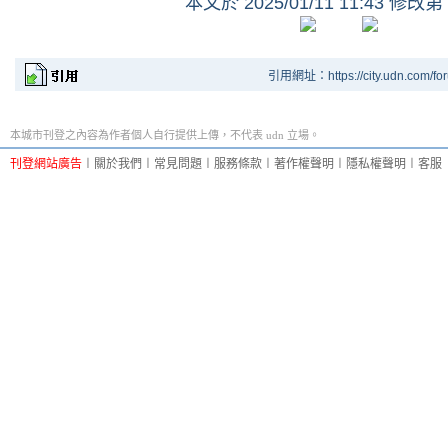
本文於
2025/01/11 11:43 修改第
引用網址：https://city.udn.com/fo
本城市刊登之內容為作者個人自行提供上傳，不代表 udn 立場。
刊登網站廣告
︱
關於我們
︱
常見問題
︱
服務條款
︱
著作權聲明
︱
隱私權聲明
︱
客服