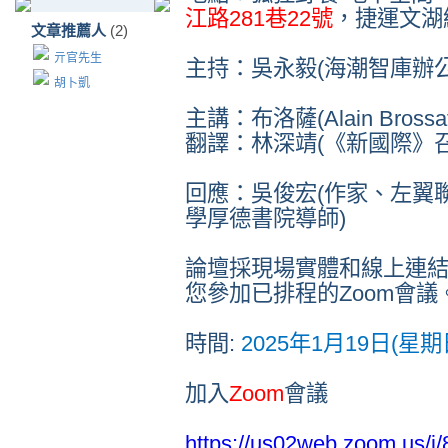
江路
281
巷
22
號
，捷運文湖
文章推薦人
(2)
亓官先生
主持：吳永毅
(
海潮智庫辦
胡卜凱
主講：布洛薩
(Alain Brossa
翻譯：林深靖
(
《新國際》
回應：吳俊宏
(
作家、左翼
學厚德書院導師
)
論壇採現場實體和線上連
您參加已排程的
Zoom
會議
時間
:
2025
年
1
月
19
日
(
星期
加入
Zoom
會議
https://us02web.zoom.us