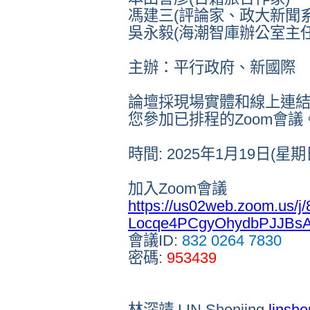
馮建三
(
評論家、政大新聞
吳永毅
(
海潮智庫辦公室主
主辦：平行政府、新國際
論壇採現場實體和線上連
您參加已排程的
Zoom
會議
時間
: 2025
年
1
月
19
日
(
星期
加入
Zoom
會議
https://us02web.zoom.us
Locqe4PCgyOhydbPJJBsA
會議
ID:
832 0264 7830
密碼
:
953439
林深靖
LIN Shenjing
linsh