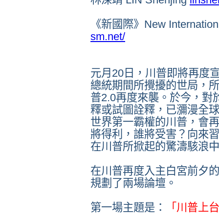
《新國際》
New Internatio
sm.net/
元月
20
日，川普即將再度
總統期間所攪擾的世局，
普
2.0
再度來襲。於今，對
釋或試圖詮釋，已瀰漫全
世界第一霸權的川普，會
將得利，誰將受害？向來
在川普所掀起的驚濤駭浪
在川普再度入主白宮前夕
規劃了兩場論壇。
第一場主題是：
「川普上