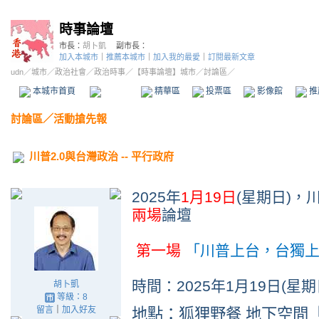
時事論壇
市長：
胡卜凱
副市長：
加入本城市
｜
推薦本城市
｜
加入我的最愛
｜
訂閱最新文章
udn
／
城市
／
政治社會
／
政治時事
／
【時事論壇】城市
／討論區／
本城市首頁
討論區
精華區
投票區
影像館
推
討論區
／
活動搶先報
川普2.0與台灣政治 -- 平行政府
2025
年
1
月
19
日
(
星期日
)
，
兩場
論壇
第一場
「川普上台，台獨
時間：
2025
年
1
月
19
日
(
星期
胡卜凱
等級：8
留言
｜
加入好友
地點：狐狸野餐
地下空間