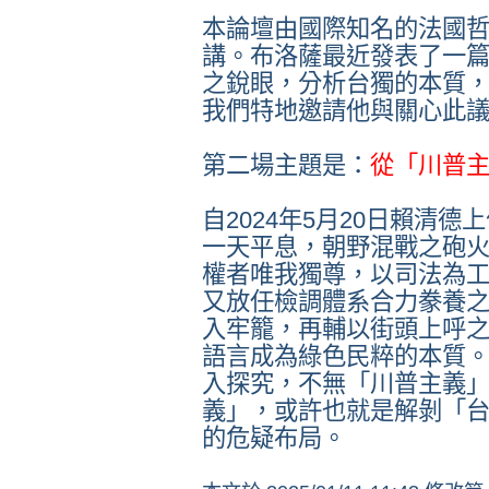
本論壇由國際知名的法國
講。布洛薩最近發表了一
之銳眼，分析台獨的本質
我們特地邀請他與關心此
第二場主題是：
從「川普
自
2024
年
5
月
20
日賴清德上
一天平息，朝野混戰之砲
權者唯我獨尊，以司法為
又放任檢調體系合力豢養
入牢籠，再輔以街頭上呼
語言成為綠色民粹的本質
入探究，不無「川普主義
義」，或許也就是解剝「
的危疑布局。