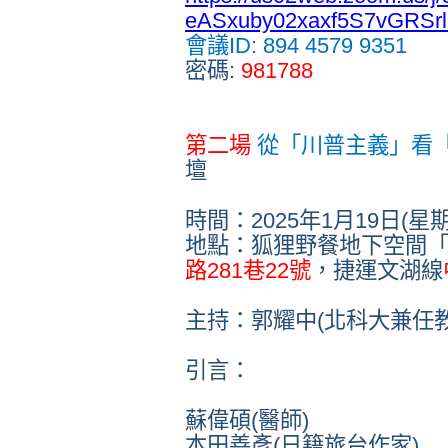
eASxuby02xaxf5S7vGRSrl
會議
ID: 894 4579 9351
密碼
:
981788
第二場
從「川普主義」看
壇
時間：
2025
年
1
月
19
日
(
星
地點：狐狸野餐地下空間
路
281
巷
22
號
，捷運文湖線
主持：郭耀中
(
北科大兼任
引言：
蘇偉碩
(
醫師
)
本田善彥
(
日籍旅台作家
)