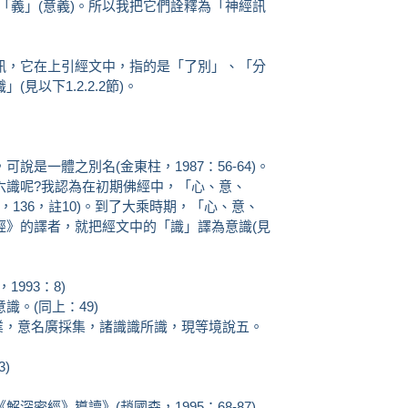
或「義」(意義)。所以我把它們詮釋為「神經訊
訊，它在上引經文中，指的是「了別」、「分
見以下1.2.2.2節)。
是一體之別名(金東柱，1987：56-64)。
六識呢?我認為在初期佛經中，「心、意、
，136，註10)。到了大乘時期，「心、意、
經》的譯者，就把經文中的「識」譯為意識(見
993：8)
。(同上：49)
集業，意名廣採集，諸識識所識，現等境說五。
)
密經》導讀》(趙國森，1995：68-87)