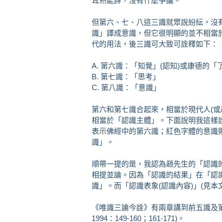
耳熟能詳，沒有什麼爭議。
但第六、七、八這三識就眾說紛紜，沒
識」譯成意識，但它很明顯的並不相當
代的用法，後三識可大致可詮釋如下：
A. 第六識：「知覺」(認知)或康德的「
B. 第七識：「思考」
C. 第八識：「意識」
第六和第七識合起來，相當於現代人(或
相當於「認識主體」。下面說明我這樣
表示佛經中的第六識；紅色字體的意識
識」。
順帶一提的是，我認為趙先生的「認識的
相提並論。因為「認識的結果」在「認
識」。而「認識表象(認識內容)」(見本
《唯識三論今詮》有兩章講到前五識及
1994：149-160；161-171)。