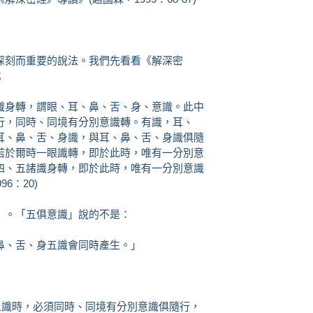
深刻而重要的說法。我們先看看《解深密
；
識身轉，謂眼、耳、鼻、舌、身、意識。此中
行，同時、同境有分別意識轉。有識，耳、
耳、鼻、舌、身識，與耳、鼻、舌、身識俱隨
若於爾時一眼識轉，即於此時，唯有一分別意
四、五諸識身轉，即於此時，唯有一分別意識
6：20)
」。「五俱意識」說的不是：
鼻、舌、身五識會同時產生。」
五識時，必須同時、同境有分別意識俱隨行，