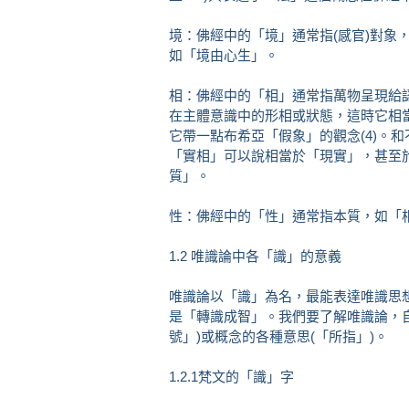
境：佛經中的「境」通常指(感官)對象
如「境由心生」。
相：佛經中的「相」通常指萬物呈現給
在主體意識中的形相或狀態，這時它相
它帶一點布希亞「假象」的觀念(4)。
「實相」可以說相當於「現實」，甚至於
質」。
性：佛經中的「性」通常指本質，如「
1.2 唯識論中各「識」的意義
唯識論以「識」為名，最能表達唯識思
是「轉識成智」。我們要了解唯識論，
號」)或概念的各種意思(「所指」)。
1.2.1梵文的「識」字