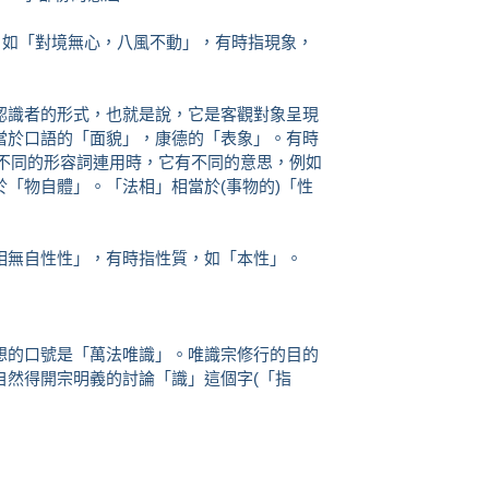
，如「對境無心，八風不動」，有時指現象，
認識者的形式，也就是說，它是客觀對象呈現
當於口語的「面貌」，康德的「表象」。有時
和不同的形容詞連用時，它有不同的意思，例如
「物自體」。「法相」相當於(事物的)「性
相無自性性」，有時指性質，如「本性」。
想的口號是「萬法唯識」。唯識宗修行的目的
自然得開宗明義的討論「識」這個字(「指