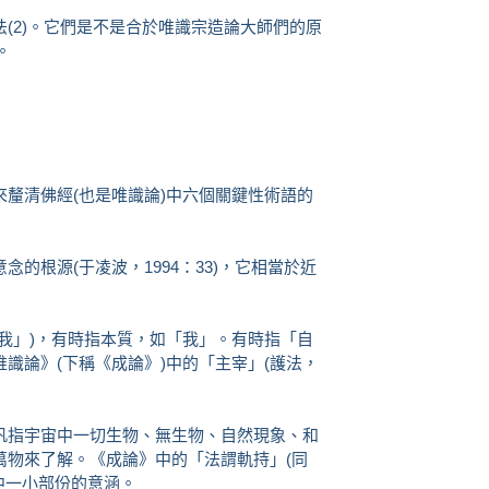
(2)。它們是不是合於唯識宗造論大師們的原
。
釐清佛經(也是唯識論)中六個關鍵性術語的
的根源(于凌波，1994：33)，它相當於近
我」)，有時指本質，如「我」。有時指「自
識論》(下稱《成論》)中的「主宰」(護法，
汎指宇宙中一切生物、無生物、自然現象、和
萬物來了解。《成論》中的「法謂軌持」(同
中一小部份的意涵。