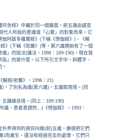
雜阿含經》中屬於同一個層面。前五識由感官
由現代人所說的意識或「心靈」的對象而來。它
伽阿跋多羅寶經》(下稱《愣伽經》)、《解
嚴經》(下稱《密嚴》)等，第六識開始有了一個
的說法(護法，1986：189-190)。現在我
所指」的是什麼。以下所引文字中，斜體字、
的。
解經/密嚴》，1996：21)
識)，了別名為識(第六識)，五識取現境。(同
緣自境。(同上：189-190)
識者識所識，意者意謂然…(《愣伽經》，1993：
外界得到的資訊叫做(前)五識，康德把它們
象)而產生，還沒有經過完全的處理，它們只