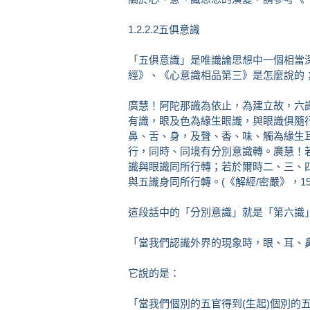
1.2.2.2五俱意識
「五俱意識」是唯識論思想中一個相當
經》、《心意識相品第三》是怎麼說的
廣慧！阿陀那識為依止，為建立故，六
有識，眼及色為緣生眼識，與眼識俱隨
鼻、舌、身，及聲、香、味、觸為緣生
行，同時、同境有分別意識轉。廣慧！
識與眼識同所行轉；若於爾時二、三、
與五識身同所行轉。(《解經/密嚴》，199
這段話中的「分別意識」就是「第六識
「當我們認識外界的現象時，眼、耳、
它說的是：
「當我們個別的五官得到(生起)個別的