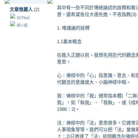
其中有一些不同於傳統論述的詮釋和看法
文章推薦人
(2)
意，還希望各位大德先進，不吝指教(3)
SCFtw2
胡卜凱
1. 唯識論的詮釋
1.1基本概念
在進入正題以前，我想先用近代的觀念來
意思。
心：佛經中的「心」指意識、意志、和意念
代觀念的意識或大、小腦神經中樞。
我：佛經中的「我」通常指本體(「二無
我」，如「執我」、「我執」、或《成唯
1986：2)。
法：佛經中的「法」意思很多。它通常
人事現象等等。我們可以把「法」當做
上：2)只表達了「法」這個概念在佛經