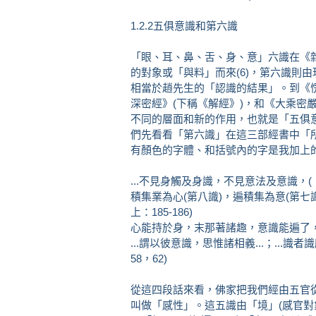
1.2.2五俱意識和第六識
「眼、耳、鼻、舌、身、意」六識在《
的對象或「與料」而來(6)，第六識則
相當於趙先生的「認識的結果」。到《愣
深密經》(下稱《解經》)，和《大乘密
不同的層面和新的作用，也就是「五俱意識」
們先看看「第六識」在這三部經書中「
有顏色的字體、和括號內的字是我加上
...不見身觸及身識，不見意法及意識，(《
積集業為心(第八識)，遍積集為意(第七
上：185-186)
心能持於身，末那著諸趣，意識能遍了，五識
...謂以彼意識，思惟諸相義...；...
58，62)
從這四段話來看，佛家把我們經由五官從
叫做「感性」。這五識由「境」(感官對