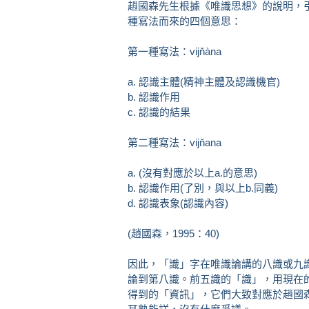
趙國森先生根據《唯識思想》的說明，
種寫法而來的四個意思：
第一種寫法：vijňàna
a. 認識主體(精神主體及認識機官)
b. 認識作用
c. 認識的結果
第二種寫法：vijňana
a. (沒有對應於以上a.的意思)
b. 認識作用(了別，與以上b.同義)
d. 認識表象(認識內容)
(趙國森，1995：40)
因此，「識」字在唯識論講的八識或九
論到第八識。前五識的「識」，用現在的
得到的「資訊」，它們大致對應於趙國森