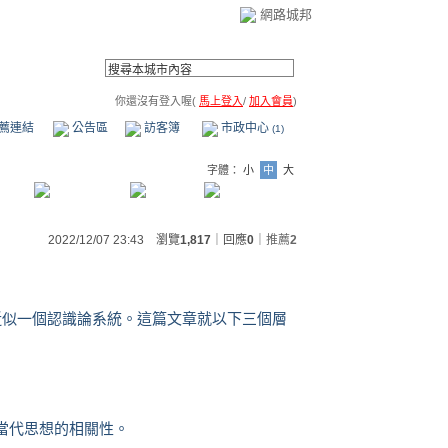
網路城邦
你還沒有登入喔(
馬上登入
/
加入會員
)
薦連結
公告區
訪客簿
市政中心
(1)
字體：
小
中
大
2022/12/07 23:43 瀏覽
1,817
｜回應
0
｜
推薦
2
近似一個認識論系統。這篇文章就以下三個層
和當代思想的相關性。