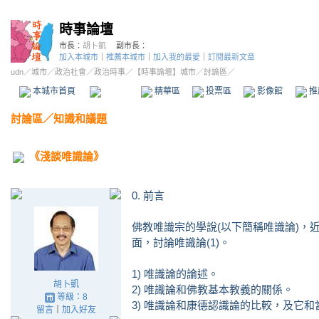
時事論壇
市長：
胡卜凱
副市長：
加入本城市
｜
推薦本城市
｜
加入我的最愛
｜
訂閱最新文章
udn
／
城市
／
政治社會
／
政治時事
／
【時事論壇】城市
／討論區／
本城市首頁
討論區
精華區
投票區
影像館
推
討論區
／
知識和議題
《淺談唯識論》
0. 前言
佛教唯識宗的學說(以下簡稱唯識論)，
面，討論唯識論(1)。
1) 唯識論的論述。
胡卜凱
2) 唯識論和佛教基本教義的關係。
等級：8
3) 唯識論和康德認識論的比較，及它
留言
｜
加入好友