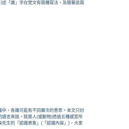
引述「識」字在梵文有兩種寫法，及隨著這兩
識中，各識可能有不同層次的意思。本文只討
語言來說，就是人(或動物)透過五種感官所
先生的「認識表象」(「認識內容」)，大家