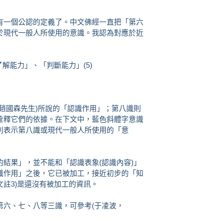
有一個公認的定義了。中文佛經一直把「第六
於現代一般人所使用的意識。我認為對應於近
了解能力」、「判斷能力」(5)
趙國森先生)所說的「認識作用」；第八識則
詮釋它們的依據。在下文中，藍色斜體字意識
則表示第八識或現代一般人所使用的「意
結果」，並不能和「認識表象(認識內容)」
識作用」之後，它已被加工，接近初步的「知
文註3)是還沒有被加工的資訊。
第六、七、八等三識，可參考(于凌波，