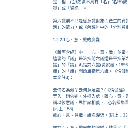
是「相」(面貌)還不具有「名」(名稱)
號」或「資訊」。
第六識則不只是從意識對象而產生的資
別」的能力，或《解經》中的「分別意識」(
1.2.2.1心、意、識的演變
《雜阿含經》中，「心、意、識」並舉，可說
這裏的「識」是汎指前六識還是單指第
識」的「識」汎指前六識(黃家樹，1996
識」的「識」開始單指第六識。《愣伽
本文註3)：
云何名為藏？云何意及識？(《愣伽經》，1
等入一切佛剎，外道入處，離心、意、意識
謂以彼意識，思惟諸相義，...心名採
(同上：58)
離心、意、意識，說名涅槃。(同上：333
關於心、意、識思想的演變，請參考《《解深