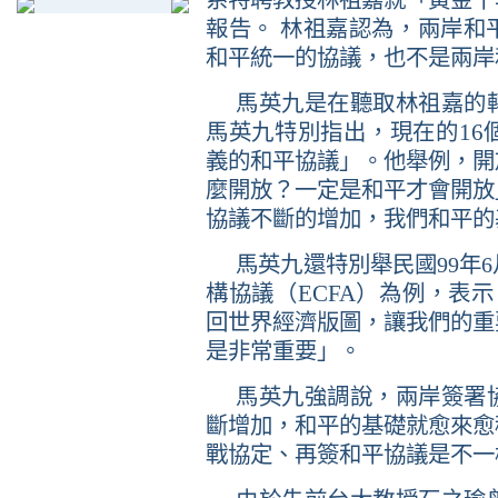
系特聘教授林祖嘉就「黃金十
報告。
林祖嘉認為，兩岸和
和平統一的協議，也不是兩岸
馬英九是在聽取林祖嘉的
16
馬英九特別指出，現在的
義的和平協議」。他舉例，開
麼開放？一定是和平才會開放
協議不斷的增加，我們和平的
馬英九還特別舉
民國
99
年
6
ECFA
構協議（
）為例，表示
回世界經濟版圖，讓我們的重
是非常重要」。
馬英九強調說，兩岸簽署
斷增加，和平的基礎就愈來愈
戰協定、再簽和平協議是不一