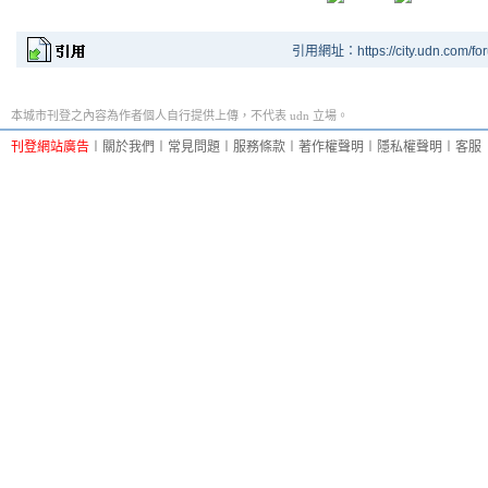
引用網址：https://city.udn.com/fo
本城市刊登之內容為作者個人自行提供上傳，不代表 udn 立場。
刊登網站廣告
︱
關於我們
︱
常見問題
︱
服務條款
︱
著作權聲明
︱
隱私權聲明
︱
客服