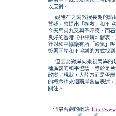
議當中，既涉及國家主權的問
以反對。
觀諸
石之瑜
教授長期的論
質疑，會提出「挽救」和平協
今天馬英九又與予呼應，而
石
良好的香港《中評網》發表，
針對和平協議有所「通氣」呢
簽署兩岸和平協議的方式找到
但因為對岸向來視兩岸的
種廣義的和平協議，等於是台
改變了現狀，大陸方面是否願
的概念也來個兩岸各自表述，
關注。
一個最客觀的網站
http://www