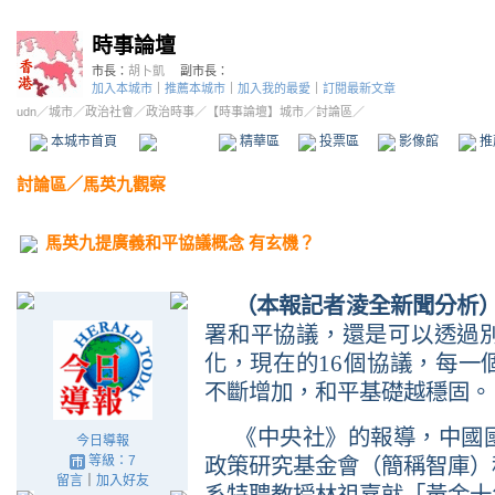
時事論壇
市長：
胡卜凱
副市長：
加入本城市
｜
推薦本城市
｜
加入我的最愛
｜
訂閱最新文章
udn
／
城市
／
政治社會
／
政治時事
／
【時事論壇】城市
／討論區／
本城市首頁
討論區
精華區
投票區
影像館
推
討論區
／
馬英九觀察
馬英九提廣義和平協議概念 有玄機？
（本報記者淩全新聞分析
署和平協議，還是可以透過
16
化，現在的
個協議，每一
不斷增加，和平基礎越穩固。
《中央社》的報導，中國
今日導報
等級：7
政策研究基金會（簡稱智庫）
留言
｜
加入好友