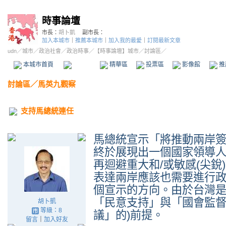
時事論壇
市長：
胡卜凱
副市長：
加入本城市
｜
推薦本城市
｜
加入我的最愛
｜
訂閱最新文章
udn
／
城市
／
政治社會
／
政治時事
／
【時事論壇】城市
／討論區／
本城市首頁
討論區
精華區
投票區
影像館
推
討論區
／
馬英九觀察
支持馬總統連任
馬總統宣示「將推動兩岸
終於展現出一個國家領導
再迴避重大和/或敏感(尖
表達兩岸應該也需要進行
個宣示的方向。由於台灣
「民意支持」與「國會監督
胡卜凱
等級：8
議」的)前提。
留言
｜
加入好友