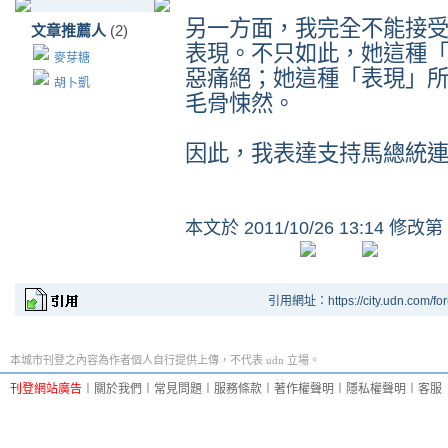
另一方面，我完全不能接
文章推薦人
(2)
表現。不只如此，她這種
麥芽糖
惡痛絕；她這種「表現」
胡卜凱
毛骨悚然。
因此，我表達支持馬總統
本文於
2011/10/26 13:14 修改第
引用網址：https://city.udn.com/fo
本城市刊登之內容為作者個人自行提供上傳，不代表 udn 立場。
刊登網站廣告
︱
關於我們
︱
常見問題
︱
服務條款
︱
著作權聲明
︱
隱私權聲明
︱
客服