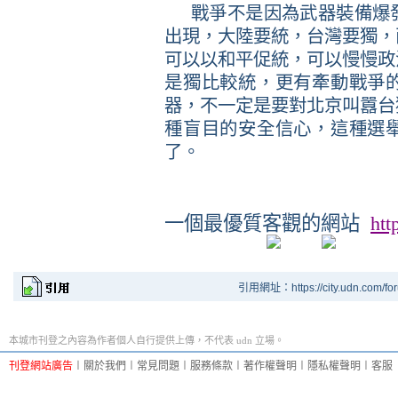
戰爭不是因為武器裝備爆
出現，大陸要統，台灣要獨，
可以以和平促統，可以慢慢政
是獨比較統，更有牽動戰爭
器，不一定是要對北京叫囂台
種盲目的安全信心，這種選
了。
一個最
優質
客觀的網站
htt
引用網址：https://city.udn.com/fo
本城市刊登之內容為作者個人自行提供上傳，不代表 udn 立場。
刊登網站廣告
︱
關於我們
︱
常見問題
︱
服務條款
︱
著作權聲明
︱
隱私權聲明
︱
客服