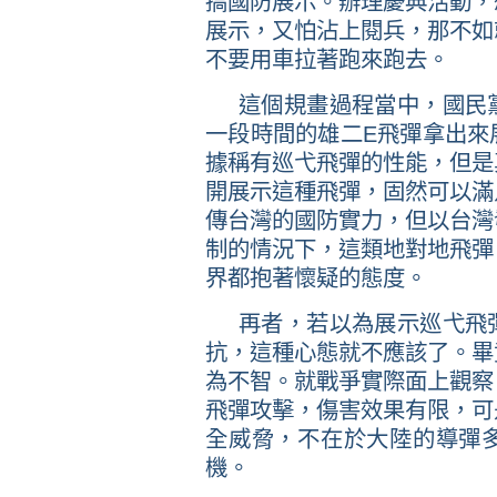
搞國防展示。辦理慶典活動，
展示，又怕沾上閱兵，那不如
不要用車拉著跑來跑去。
這個規畫過程當中，國民
E
一段時間的雄二
飛彈拿出來
據稱有巡弋飛彈的性能，但是
開展示這種飛彈，固然可以滿
傳台灣的國防實力，但以台灣
制的情況下，這類地對地飛彈
界都抱著懷疑的態度。
再者，若以為展示巡弋飛
抗，這種心態就不應該了。畢
為不智。就戰爭實際面上觀察
飛彈攻擊，傷害效果有限，可
全威脅，不在於大陸的導彈
機。