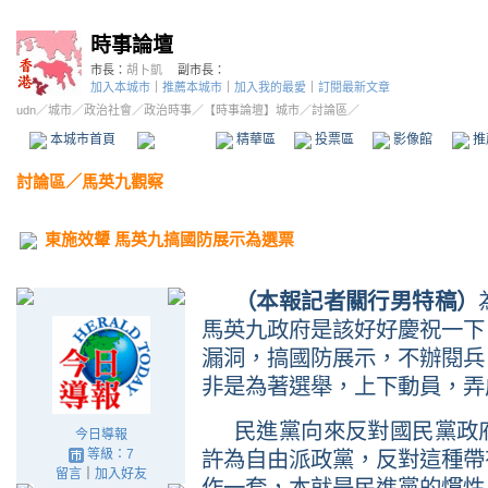
時事論壇
市長：
胡卜凱
副市長：
加入本城市
｜
推薦本城市
｜
加入我的最愛
｜
訂閱最新文章
udn
／
城市
／
政治社會
／
政治時事
／
【時事論壇】城市
／討論區／
本城市首頁
討論區
精華區
投票區
影像館
推
討論區
／
馬英九觀察
東施效顰 馬英九搞國防展示為選票
（本報記者關行男特稿）
馬英九政府是該好好慶祝一下
漏洞，搞國防展示，不辦閱兵
非是為著選舉，上下動員，弄
民進黨向來反對國民黨政
今日導報
等級：7
許為自由派政黨，反對這種帶
留言
｜
加入好友