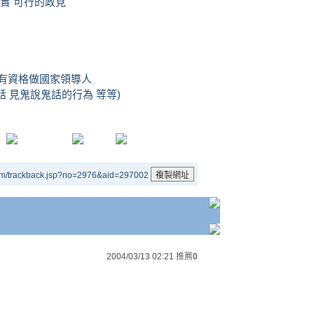
實 可行的政見
有資格做國家領導人
話 見鬼說鬼話的行為 等等)
um/trackback.jsp?no=2976&aid=297002
2004/03/13 02:21
推薦
0