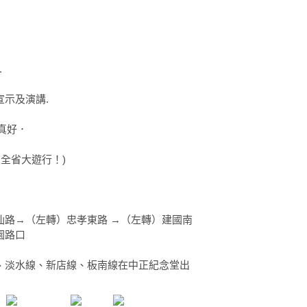
.
全民宣示及演講.
灣真好．
全省大遊行！)
仙路→（左轉）忠孝東路 →（左轉）建國南
園路口
、淡水線、新店線、板南線在中正紀念堂出