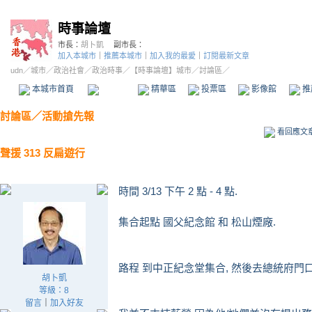
時事論壇
市長：
胡卜凱
副市長：
加入本城市
｜
推薦本城市
｜
加入我的最愛
｜
訂閱最新文章
udn
／
城市
／
政治社會
／
政治時事
／
【時事論壇】城市
／討論區／
本城市首頁
討論區
精華區
投票區
影像館
推
討論區
／
活動搶先報
看回應文
聲援 313 反扁遊行
時間 3/13 下午 2 點 - 4 點.
集合起點 國父紀念館 和 松山煙廠.
路程 到中正紀念堂集合, 然後去總統府門口
胡卜凱
等級：8
留言
｜
加入好友