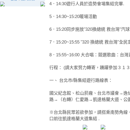
4．14:30遊行人員於造勢會場集結完畢.
5．14:30~15:20暖場活動
6．15:20同步施放"320換總統 救台灣"汽球
7．15:20~15:55 "320 換總統 救台灣"
8．15:55~16:00 大合唱：競選歌曲：台
行程： (請大家努力轉寄，踴躍參加３１３
一、 台北市/縣集結遊行路線表：
國父紀念館、松山菸廠、台北市議會→逸
路→（右轉）仁愛路→凱達格蘭大道、公
※台北縣民眾若欲參加，請搭乘南勢角線
口前往凱達格蘭大道集結 .