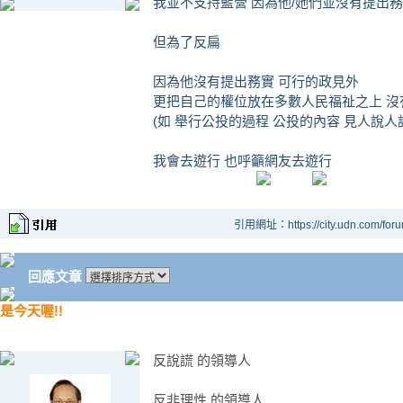
我並不支持藍營 因為他/她們並沒有提出務
但為了反扁
因為他沒有提出務實 可行的政見外
更把自己的權位放在多數人民福祉之上 沒
(如 舉行公投的過程 公投的內容 見人說人
我會去遊行 也呼籲網友去遊行
引用網址：https://city.udn.com/for
回應文章
是今天喔!!
反說謊 的領導人
反非理性 的領導人