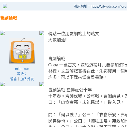
引用網址：https://city.udn.com/for
曹劌論戰
轉貼一位朋友網站上的貼文
大家加油!!
==============================
曹劌論戰
Copy 一篇古文，送給這禮拜六要參加
milankun
材裡，文章解釋賞析在此，朱邦復用一個
等級：
許多，可以下載來當有聲書聽。
留言
｜
加入好友
曹劌論戰 左傳莊公十年
十年春。齊師伐我。公將戰。曹劌請見。
曰：「肉食者鄙，未能遠謀。」遂入見。
問：「何以戰？」公曰：「衣食所安，弗
民弗從也。」公曰：「犧牲玉帛，弗敢加