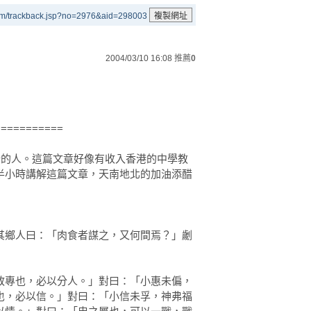
um/trackback.jsp?no=2976&aid=298003
2004/03/10 16:08
推薦
0
===========
遊行的人。這篇文章好像有收入香港的中學教
半小時講解這篇文章，天南地北的加油添醋
其鄉人曰：「肉食者謀之，又何間焉？」劌
敢專也，必以分人。」對曰：「小惠未偏，
也，必以信。」對曰：「小信未孚，神弗福