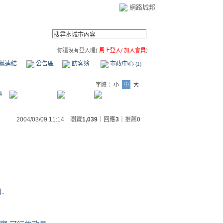
網路城邦
你還沒有登入喔(
馬上登入
/
加入會員
)
薦連結
公告區
訪客簿
市政中心
(1)
字體：
小
中
大
章
2004/03/09 11:14 瀏覽
1,039
｜回應
3
｜
推薦
0
.