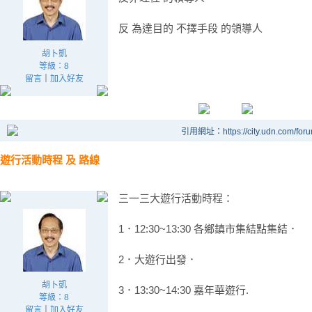
反 為達目的 不擇手段 的領導人
胡卜凱
等級：8
留言
｜
加入好友
引用網址：https://city.udn.com/for
遊行活動時程 及 路線
三一三大遊行活動時程：
1．12:30~13:30 各鄉鎮市集結點集結．
2．大遊行出發．
胡卜凱
3．13:30~14:30 嘉年華遊行.
等級：8
留言
｜
加入好友