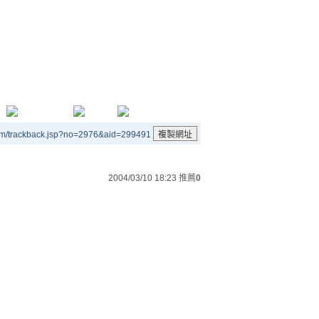
um/trackback.jsp?no=2976&aid=299491
2004/03/10 18:23
推薦
0