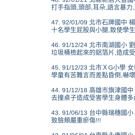
打手指頭,頭部,耳朵,語言暴力
47. 92/01/09 北市石牌
十名學生屁股與小腿,致使學生腿
46. 91/12/24 北市南湖
垃圾桶檢起來的鋁箔片,造成受
45. 91/12/23 北市ＸG
學童有苦難言而差點昏倒,嚇壞
44. 91/12/18 高雄市旗
去撞桌子造成受害學生身體多處
43. 91/06/13 台中縣瑞
致臉頰嚴重瘀傷!!!