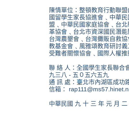
陳情單位：整頓教育行動聯盟
國留學生家長協進會﹑中華民
盟﹑中華民國家庭協會﹑台北
革協會﹑台北市資深國民潛能
台灣農墾會﹑台灣攤販自救協
教基金會﹑風雅頌教育研討義
受難者關懷協會﹑國際人權推
聯 絡 人：全國學生家長聯合會
九三八 - 五０五六五九
通 訊 處：臺北市內湖區成功
信箱： rap111@ms57.hinet.n
中華民國 九 十 三 年 元 月 二