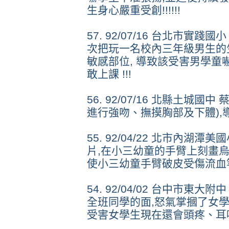
生身心嚴重受創!!!!!!
57. 92/07/16 台北市實
次把玩一名校內三年級男生的
敏感部位, 導致該受害男學童
敢上課 !!!
56. 92/07/16 北縣土城
進行強吻、撫摸胸部及下體),導
55. 92/04/22 北市內湖
片,在小三幼童的手臂上刻畫烏
使小三幼童手臂破皮受傷流血等
54. 92/04/02 台中市東大
全班同學的面,怒氣掌摑了女學
受害女學生現在還會頭疼、耳鳴