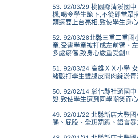
53. 92/03/29 桃園縣清
機,喝令學生跪下,不從即當眾
頭還要上台亮相,致使學生身心
52. 92/03/28北縣三重二
童,受害學童被打成左前臂、
多處瘀傷,致身心嚴重受創!!!
51. 92/03/24 高雄ＸＸ
緒毆打學生雙腿皮開肉綻淤青流
50. 92/02/14 彰化縣社
髮,致使學生遭到同學嘲笑而心
49. 92/01/22 北縣新店大
腿、屁股、全班罰跪、語言暴力
48. 92/01/21 北縣新店