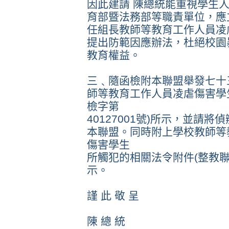
因此建請 陳總統能重視學生
育部暨法務部等職責單位，應
任組長教師等教育工作人員凌
提出防範因應辦法，杜絕校園
教育權益。
三﹑隨函檢附本聯盟舉發七十
師等教育工作人員凌虐傷害學生案
檢字第
40127001號)所示，並請
本聯盟。同時附上學校教師等
傷害學生
所觸犯的相關法令附件(整教聯(20
示。
謹 此 敬 呈
陳 總 統