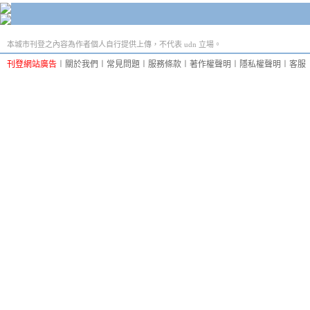
本城市刊登之內容為作者個人自行提供上傳，不代表 udn 立場。
刊登網站廣告
︱
關於我們
︱
常見問題
︱
服務條款
︱
著作權聲明
︱
隱私權聲明
︱
客服