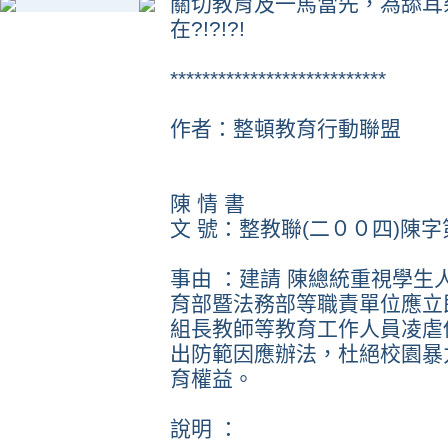
關切教育及一馬當先，為舔耳
在?!?!?!
***************************
作者：整頓教育行動聯盟
陳 情 書
文 號：整教聯(二００四)陳
事由 ：建請 陳總統重視學
育部暨法務部等職責單位應立
組長教師等教育工作人員凌虐
出防範因應辦法，杜絕校園暴
育權益。
說明 ：