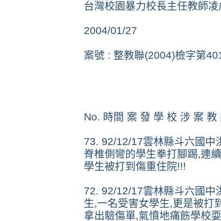
台灣校園暴力校長主任教師凌
2004/01/27
案號 : 整教聯(2004)檢字第40
No. 時間 案 發 學 校 涉 案 教
73. 92/12/17雲林縣斗
脊椎側彎的學生拳打腳踢,連
學生被打到傷重住院!!!
72. 92/12/17雲林縣斗
生,一名受害女學生,更是被打到
拿出驗傷單,氣憤地痛飭學校耍