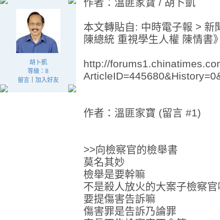
作者：溫匪家寶 / 胡卜凱
本文轉貼自: 中時電子報 > 新
陳總統 重視學生人權 陳情書
http://forums1.chinatimes.co
胡卜凱
等級：8
ArticleID=445680&History=
留言
｜
加入好友
作者：溫匪家寶 (留言 #1)
>>向檢察官的檢舉書
莫名其妙
檢舉是要幹嘛
不是殺人放火的大案子檢察官
要提傷害告訴嘛
傷害罪是告訴乃論罪