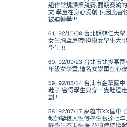
組作常規課業競賽,罰競賽輸
文,學童在身心受創下,因此害
被迫轉學!!!!
61. 92/10/08 台北縣輔
女生胸罩肩帶!撫摸女學生大腿
學生!!!
60. 92/09/23 台北市北
年級女學童,這名女學童在心靈
59. 92/08/14 台北市金
鞋子,害得學生只穿一隻鞋邊
創!!
58. 92/07/17 高雄市XX
教師變狼人性侵學生長達七年
嚇學生不准張揚,並迫使持續