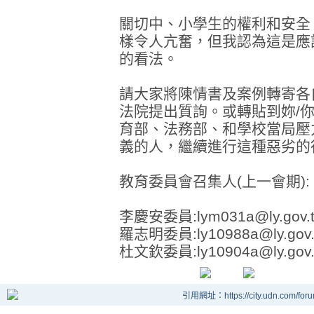
關切中、小學生的權利和安全
樣令人亢奮，但我認為這是應
的看法。
請大家將陳情書及案例轉寄各
法院提出質詢。或轉貼到妳/
育部、法務部、和學校當局壓
義的人，繼續進行這種惡劣的
教育委員會召集人(上一會期):
李慶安委員:lym031a@ly.gov.
羅志明委員:ly10988a@ly.gov.
杜文欽委員:ly10904a@ly.gov.
引用網址：https://city.udn.com/for