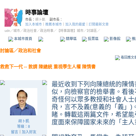
時事論壇
市長：
胡卜凱
副市長：
加入本城市
｜
推薦本城市
｜
加入我的最愛
｜
訂閱最新文章
udn
／
城市
／
政治社會
／
政治時事
／
【時事論壇】城市
／討論區／
本城市首頁
討論區
精華區
投票區
影像館
推
討論區
／
政治和社會
看回應文
救救下一代 -- 敦請 陳總統 重視學生人權 陳情書
最近收到下列向陳總統的陳情
似，向檢察官的檢舉書。看後
奇怪何以眾多教授和社會人士
飛，言不及義(意義的「義」
睹。轉載這兩篇文件，希望能
度面來保障國家未來的「主人翁
胡卜凱
等級：8
留言
｜
加入好友