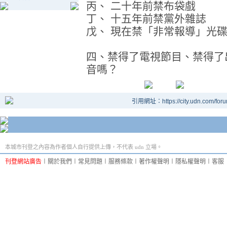
丙、 二十年前禁布袋戲
丁、 十五年前禁黨外雜誌
戊、 現在禁「非常報導」光
四、禁得了電視節目、禁得了
音嗎？
引用網址：https://city.udn.com/for
本城市刊登之內容為作者個人自行提供上傳，不代表 udn 立場。
刊登網站廣告
︱
關於我們
︱
常見問題
︱
服務條款
︱
著作權聲明
︱
隱私權聲明
︱
客服