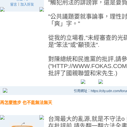
"觸犯刑法的誹謗罪，還是要負
留言
｜
加入好友
"公共議題要就事論事，理性
「爽」字。"
從我的立場看,"未經審查的光
是"笨法"或"顢頇法".
對陳總統和民進黨的批評,請參
("HTTP://WWW.FOKAS.
批評了國親聯盟和宋先生.)
引用網址：https://city.udn.com/for
再怎麼進步 也不能無法無天
台灣最大的亂源,就是不守法o 
在批評前,請先翻一翻六法全書