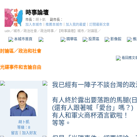
時事論壇
市長：
胡卜凱
副市長：
加入本城市
｜
推薦本城市
｜
加入我的最愛
｜
訂閱最新文章
udn
／
城市
／
政治社會
／
政治時事
／
【時事論壇】城市
／討論區／
本城市首頁
討論區
精華區
投票區
影像館
推
討論區
／
政治和社會
看回應文
光碟事件和言論自由
我已經有一陣子不談台灣的政
有人終於露出要落跑的馬腿(日
(還有人跟著喊「愛台」嗎？)
有人和軍火商杯酒言歡啦！
等等。
胡卜凱
等級：8
留言
｜
加入好友