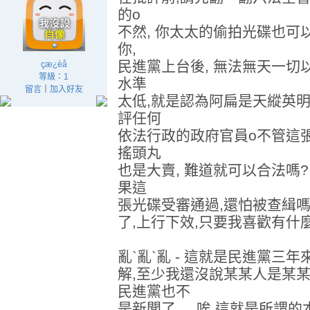
的o
不然, 你太太的偷拍光碟也可
你,
民進黨上台後, 無法無天一切
çæ¿èå­
等級：1
水準
留言
｜
加入好友
太低,就是認為阿扁是天縱英明
評任何
依法行政的政府官員o不管這張
搖頭丸
也是大賣, 難道就可以合法嗎?
果這
張光碟受審通過,還怕被查緝
了,上行下效,只要我喜歡有什
亂`亂`亂 - 這就是民進黨三
解,至少我還沒說某某人是某某
民進黨也不
是新聞了.....唉,這就是所謂