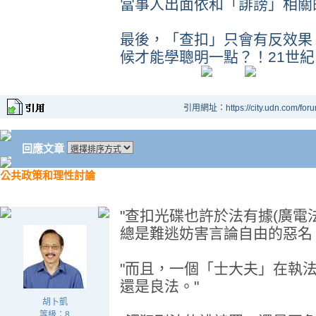
當事人出面依和「誹謗」相關
最後，「查扣」只會有反效果
候才能學聰明一點？！21世
引用網址：https://city.udn.com/for
回應文章
公共政策和理性討論
"查扣光碟也許於法有據(廣電
總是難逃妨害言論自由的惡名
"而且，一個「士大夫」在執
還是良法。"
胡卜凱
等級：8