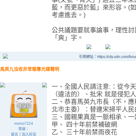
藍，而更惡於藍」來形容。(
考慮進去。)
公共議題要就事論事，理性討
「爽」字。
引用網址：https://city.udn.com/for
馬英九沒收非常報導光碟聲明
一、全國人民請注意:：從今
（違法的）、批宋 就是侵犯
二、恭喜馬英九市長（不，應
北市主委）：替連宋掃平人民
三、國親果真是一脈相承、一
甲、 四十年前禁補破網
momo7224
等級：
乙、 三十年前禁雨夜花
留言
｜
加入好友