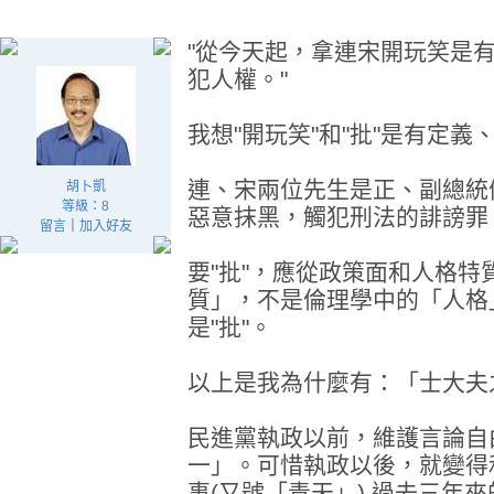
"從今天起，拿連宋開玩笑是
犯人權。"
我想"開玩笑"和"批"是有定
連、宋兩位先生是正、副總統
胡卜凱
等級：8
惡意抹黑，觸犯刑法的誹謗罪
留言
｜
加入好友
要"批"，應從政策面和人格特
質」，不是倫理學中的「人格」
是"批"。
以上是我為什麼有：「士大夫
民進黨執政以前，維護言論自
一」。可惜執政以後，就變得
事(又號「青天」) 過去三年