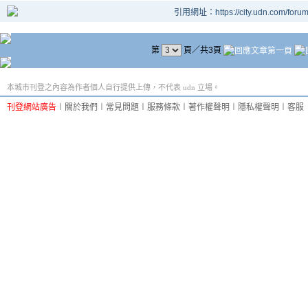
引用網址：https://city.udn.com/foru
第
頁／共3頁
本城市刊登之內容為作者個人自行提供上傳，不代表 udn 立場。
刊登網站廣告
︱
關於我們
︱
常見問題
︱
服務條款
︱
著作權聲明
︱
隱私權聲明
︱
客服