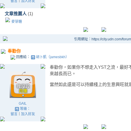
留言
｜
加入好友
文章推薦人
(1)
麥芽糖
引用網址：https://city.udn.com/foru
奉勸你
回應給：
胡卜凱（jamesbkh）
奉勸你，如果你不想走入YST之流，最好
來越長而已。
當然如此還是可以持續棧上的生意興旺就是
GAIL
等級：
留言
｜
加入好友