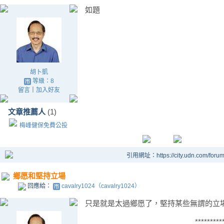
如題
胡卜凱
等級：8
留言
｜
加入好友
文章推薦人
(1)
梅峰健保免費公投
引用網址：https://city.udn.com/foru
鄉愿和堅持立場
回應給：
cavalry1024（cavalry1024）
只是就是太過鄉愿了，堅持某些無謂的立
*********