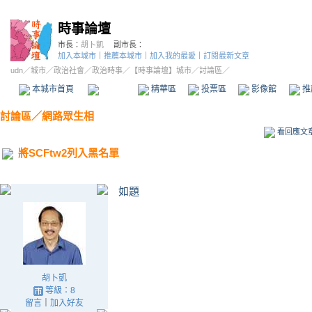
時事論壇
市長：
胡卜凱
副市長：
加入本城市
｜
推薦本城市
｜
加入我的最愛
｜
訂閱最新文章
udn
／
城市
／
政治社會
／
政治時事
／
【時事論壇】城市
／討論區／
本城市首頁
討論區
精華區
投票區
影像館
推
討論區
／
網路眾生相
看回應文
將SCFtw2列入黑名單
如題
胡卜凱
等級：8
留言
｜
加入好友