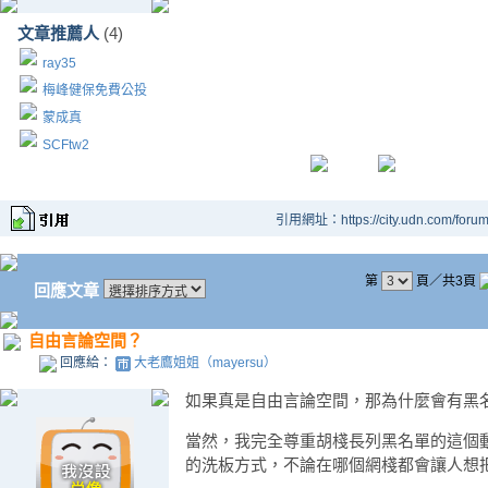
文章推薦人
(4)
ray35
梅峰健保免費公投
蒙成真
SCFtw2
引用網址：https://city.udn.com/foru
第
頁／共3頁
回應文章
自由言論空間？
回應給：
大老鷹姐姐（mayersu）
如果真是自由言論空間，那為什麼會有黑
當然，我完全尊重胡棧長列黑名單的這個動
的洗板方式，不論在哪個網棧都會讓人想