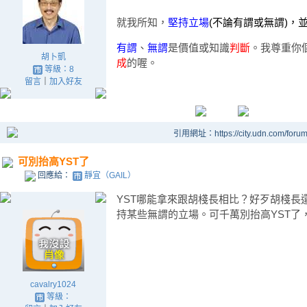
就我所知，
堅持立場
(不論有謂或無謂
)，
有謂
、
無謂
是價值或知識
判斷
。我尊重你
胡卜凱
成
的喔。
等級：8
留言
｜
加入好友
引用網址：https://city.udn.com/foru
可別抬高YST了
回應給：
靜宜（GAIL）
YST哪能拿來跟胡棧長相比？好歹胡棧長
持某些無謂的立場。可千萬別抬高YST了
cavalry1024
等級：