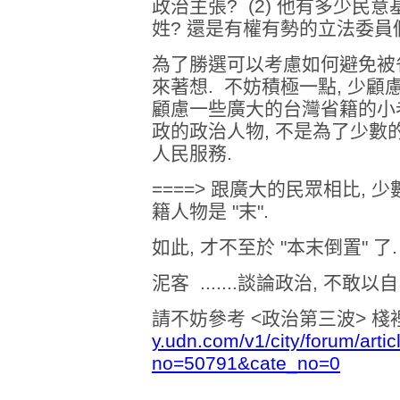
政治主張? (2) 他有多少民意
姓? 還是有權有勢的立法委員
為了勝選可以考慮如何避免被
來著想. 不妨積極一點, 少顧
顧慮一些廣大的台灣省籍的小老
政的政治人物, 不是為了少數
人民服務.
====> 跟廣大的民眾相比,
籍人物是 "末".
如此, 才不至於 "本末倒置" 了
泥客 .......談論政治, 不敢
請不妨參考 <政治第三波> 
y.udn.com/v1/city/forum/art
no=50791&cate_no=0