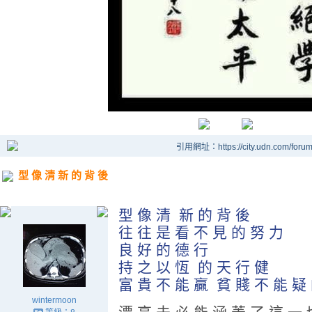
引用網址：https://city.udn.com/foru
型 像 清 新 的 背 後
型 像 清 新 的 背 後
往 往 是 看 不 見 的 努 力
良 好 的 德 行
持 之 以 恆 的 天 行 健
富 貴 不 能 贏 貧 賤 不 能 疑
wintermoon