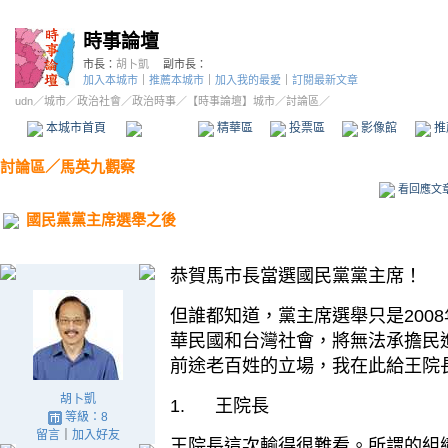
時事論壇
市長：
胡卜凱
副市長：
加入本城市
｜
推薦本城市
｜
加入我的最愛
｜
訂閱最新文章
udn
／
城市
／
政治社會
／
政治時事
／
【時事論壇】城市
／討論區／
本城市首頁
討論區
精華區
投票區
影像館
推
討論區
／
馬英九觀察
看回應文
國民黨黨主席選舉之後
恭賀馬市長當選國民黨黨主席！
但誰都知道，黨主席選舉只是
2008
華民國和台灣社會，將無法承擔民
前途老百姓的立場，我在此給王院
胡卜凱
1.
王院長
等級：8
留言
｜
加入好友
王院長這次輸得很難看。所謂的組