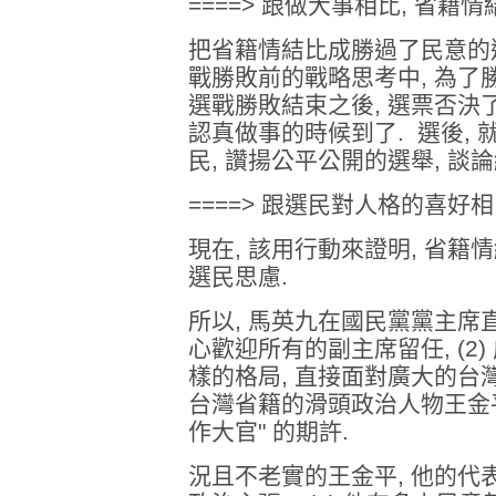
====> 跟做大事相比, 省籍情結
把省籍情結比成勝過了民意的選
戰勝敗前的戰略思考中, 為了
選戰勝敗結束之後, 選票否決
認真做事的時候到了. 選後,
民, 讚揚公平公開的選舉, 談
====> 跟選民對人格的喜好相比
現在, 該用行動來證明, 省籍
選民思慮.
所以, 馬英九在國民黨黨主席直選
心歡迎所有的副主席留任, (2
樣的格局, 直接面對廣大的台
台灣省籍的滑頭政治人物王金平
作大官" 的期許.
況且不老實的王金平, 他的代表