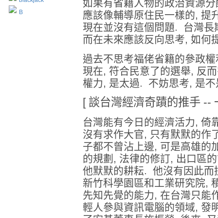
blackjack
如果有省籍人物的政治資源分配,
B
應該像輔導原住民一樣的, 提
現在並沒有這個問題. 台灣長期
而在未來應該反向思考, 如何
過去不思考福佬省籍的參政權利,
現在, 符合民意了的選舉, 
權力, 是太過. 不妨思考, 是不
[ 談台灣經濟奇蹟的推手 --
台灣能有今日的經濟活力, 倚
沒有求作大官, 只有默默的作
子都不曾沾上邊, 可是高雄的
的規劃, 法律的修訂, 出口區
他默默的耕耘. 他沒有因此而
新竹科學園區和工業研究院, 
先知先覺的能力, 在台灣只能
輕人參與資訊電腦的領域, 發明創