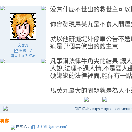
没有什麼不世出的救世主可以
你會發現馬英九是不食人間煙
就以他研擬堤外停車公告不遷
道是哪個幕僚出的餿主意.
文從刀
等級：7
留言
｜
加入好友
凡事鑽法律牛角尖的結果,讓人
人說,法理不過人情,不是要人
硬綁綁的法律裡面,能保有一點
馬英九最大的問題就是為人不近
引用網址：https://city.udn.com/foru
笑容
回應給：
胡卜凱（jamesbkh）