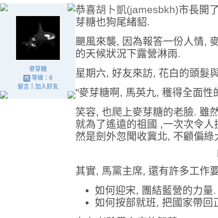
恭喜
胡卜凱(jamesbkh)
市長開了
芽糖也狗尾緒貂.
颶風來襲, 因為報答一份人情, 
的天候狀況下露營淋雨.
麥芽糖
星期六, 好友來訪, 花白的頭髮
等級：8
留言
｜
加入好友
"麥芽糖啊, 馬英九, 穫得全面性
笑容, 也爬上麥芽糖的老臉. 雖
就為了遙遠的祖國 ,一次次令人扼
然是劍外忽聞收冀北, 不顧偏綠
其實, 馬黨主席, 還有許多工作要
如何迎宋, 團結藍營的力量.
如何按部就班, 把國家帶回