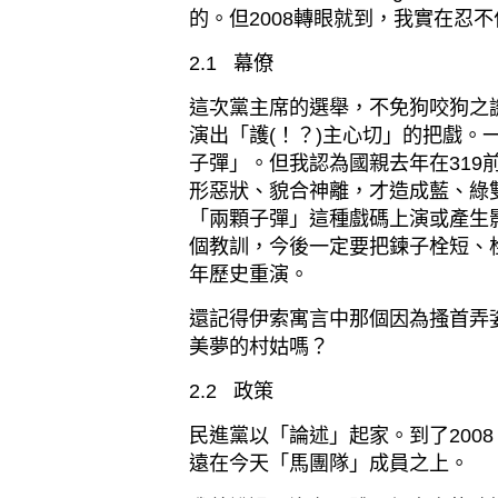
的。但
2008
轉眼就到，我實在忍不
2.1
幕僚
這次黨主席的選舉，不免狗咬狗之
演出「護
(
！？
)
主心切」的把戲。
子彈」。但我認為國親去年在
319
形惡狀、貌合神離，才造成藍、綠
「兩顆子彈」這種戲碼上演或產生
個教訓，今後一定要把鍊子栓短、
年歷史重演。
還記得伊索寓言中那個因為搔首弄
美夢的村姑嗎？
2.2
政策
民進黨以「論述」起家。到了
2008
遠在今天「馬團隊」成員之上。