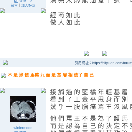
漂 亮 未 必 能 涵 蓋 了 這 一 
等級：8
留言
｜
加入好友
經 商 如 此
做 人 如 此
引用網址：https://city.udn.com/foru
不 是 迷 信 馬英 九 而 是 基 層 相 信了 自 己
接 觸 過 的 藍 橘 年 輕 基 層
看 到 了 王 金 平 甩 身 而 別
幾 乎 一 股 腦 痛 罵 王 沒 風 
他 們 罵 王 不 是 為 了 護 馬
而 是 認 為 自 己 的 決 定 不
wintermoon