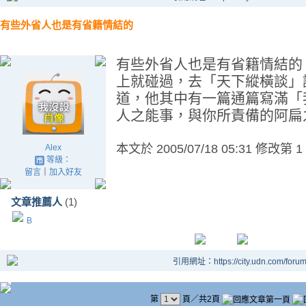
有些外省人也是有省籍情結的
有些外省人也是有省籍情結的
上就碰過，去「天下縱橫談」
道，他其中有一篇通篇寫滿「
人之能事，與你所責備的阿扁
本文於
2005/07/18 05:31 修改第 1
Alex
等級：
留言
｜
加入好友
文章推薦人
(1)
B
引用網址：https://city.udn.com/foru
第
頁／共2頁