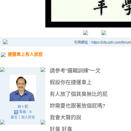
引用網址：https://city.udn.com/foru
捷運車上有人放屁
請參考"邏輯訓練"一文
假設你在捷運車上
有人放了個其臭無比的屁
妳需要也跟著放個屁嗎?
胡卜凱
等級：8
我會大聲的說
留言
｜
加入好友
好臭
好臭