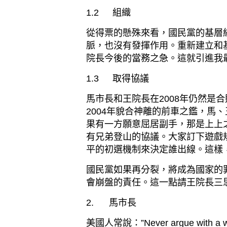
1.2
組織
從得票的懸殊來看，國民黨的基層
脈，也沒有發揮作用。重新建立和
院長今後的當務之急。這就引進我
1.3
取得協議
馬市長和王院長在
2008
年仍然是合
2004
年貌合神離的前車之鑑，馬、
果有一方願意屈居副手，那是上上
有兄弟登山的協議。大家訂下遊戲
平的初選機制來決定誰出線。這樣
國民黨如果再分裂，將成為國家的
會崩盤的責任。這一點請王院長三
2.
馬市長
美國人常說：
”Never argue with a 