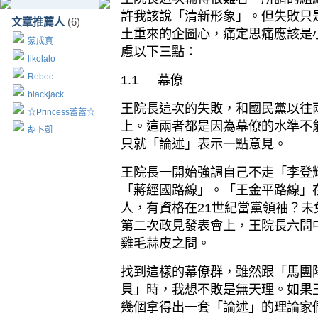
許我該說「清新形象」。但失敗只
文章推薦人
(6)
土重來的企圖心，痛定思痛應該是
蒙成真
慮以下三點：
likolalo
Rebec
1.1
幕僚
blackjack
王院長這次的失敗，和國民黨以往
☆Princess蕾蕾☆
上。這兩者都是因為幕僚的水準不
胡卜凱
只就「論述」表示一點意見。
王院長一開始強調自己不走「李登
「蔣經國路線」。「王金平路線」
人，有資格在
21
世紀當黨領袖？未
第二次政見發表會上，王院長六問
雞毛蒜皮之問。
找到這樣的幕僚群，雖然跟「馬團
貝」時，我想不敗是無天理。如果
幾個拿得出一套「論述」的理論家