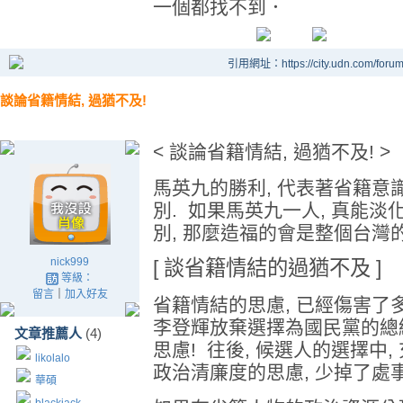
一個都找不到．
引用網址：https://city.udn.com/foru
談論省籍情結, 過猶不及!
< 談論省籍情結, 過猶不及! >
馬英九的勝利, 代表著省籍意
別. 如果馬英九一人, 真能
別, 那麼造福的會是整個台灣
nick999
[ 談省籍情結的過猶不及 ]
等級：
留言
｜
加入好友
省籍情結的思慮, 已經傷害了
李登輝放棄選擇為國民黨的總統候
文章推薦人
(4)
思慮! 往後, 候選人的選擇中
likolalo
政治清廉度的思慮, 少掉了處
華碩