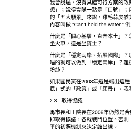
我曾說過，沒有具體可行方案的政
想」；說得實際一點是「口號」；
的「五大願景」來說，雞毛蒜皮猶
內容叫做
”Can’t hold the water.”
例
什麼是「關心基層，直奔本土」？
坐火車，還是坐賓士？
什麼是「穩定兩岸、拓展國際」？
唱的就可以做到「穩定兩岸」？難
粉絲？
如果國民黨在
2008
年還是端出這種
屁」式的「政策」或「願景」，我
2.3
取得協議
馬市長和王院長在
2008
年仍然是合
即取得協議，各就戰鬥位置。否則
平的初選機制來決定誰出線。