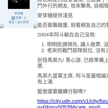
鬥外行的網友, 攻宋擊馬, 自相
麥芽糖
麥芽糖提供淺見
等級：8
留言
｜
加入好友
能否振聾啟匱, 就看網友自己的
2004年阿斗輸在自己沒用:
明明民調領先, 讓人做票, 
老宋的戰鬥部隊就位, 沒有
別怪馬英九! 黑心游, 已經準備
票.
馬英九當黨主席, 阿斗是蓋棺論定
有上演.
藍營還要繼續分裂嗎?
https://city.udn.com/v1/city/f
o=0&no=50539&cate_no=0