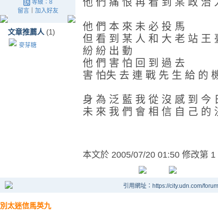
他 們 痛 恨 再 看 到 某 政 治 
等級：8
留言
｜
加入好友
他 們 本 來 未 必 投 馬
文章推薦人
(1)
但 看 到 某 人 和 大 老 站 王 
麥芽糖
紛 紛 出 動
他 們 害 怕 回 到 過 去
害 怕失 去 連 戰 先 生 給 的 
身 為 泛 藍 我 從 沒 感 到 今 
未 來 我 們 會 相 信 自 己 的 
本文於
2005/07/20 01:50 修改第 1
引用網址：https://city.udn.com/foru
別太迷信馬英九