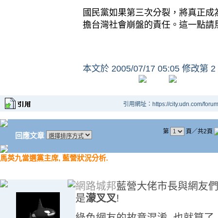
國民黨如果第三次分裂，將真正成
擔台灣社會崩盤的責任。這一點請
本文於
2005/07/17 05:05 修改第 2
引用網址：https://city.udn.com/foru
第
頁／共2頁
回應文章
馬英九當選黨主席, 藍營狀況分析.
網路城邦
藍營大佬市長與網友們,
是
濛叉叉
!
綠色網友的故意混淆, 也就算了.