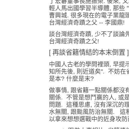
了宏碁董事長施振榮. 後來, 
輕人馬出國學習半導體, 那些 "
曹興城. 很多現在的電子業龍頭
台灣經濟奇蹟之父 -- 李國鼎!
談台灣經濟奇蹟, 少不了談論
台灣經濟奇蹟之父!
[ 再談省籍情結的本末倒置 ]
中國人古老的學問裡頭, 早提示了
知所先後, 則近道矣". 不妨
是本? 什麼是末?
做事情, 跟省籍一點關係都沒有
關係. 不管是想鬥贏的人, 或
問題. 這種思慮, 沒有深沉的
水無關, 跟颱風防治無關. 這
以拿來想想選戰中的近身攻防