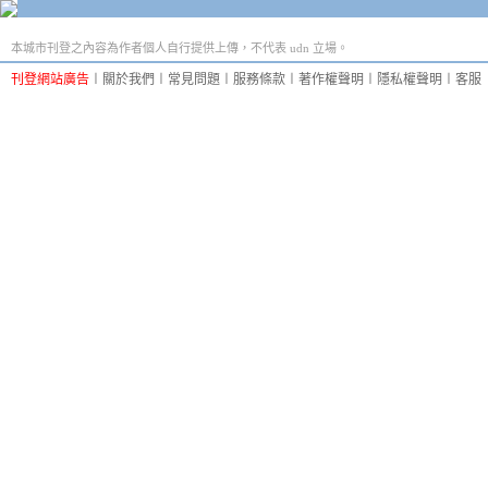
本城市刊登之內容為作者個人自行提供上傳，不代表 udn 立場。
刊登網站廣告
︱
關於我們
︱
常見問題
︱
服務條款
︱
著作權聲明
︱
隱私權聲明
︱
客服