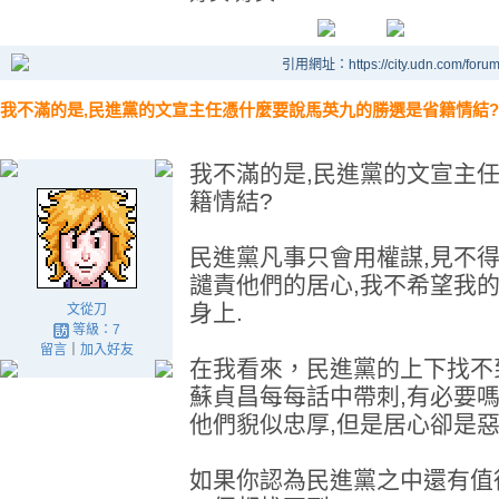
引用網址：https://city.udn.com/foru
我不滿的是,民進黨的文宣主任憑什麼要說馬英九的勝選是省籍情結?
我不滿的是,民進黨的文宣主
籍情結?
民進黨凡事只會用權謀,見不得
譴責他們的居心,我不希望我
身上.
文從刀
等級：7
留言
｜
加入好友
在我看來，民進黨的上下找不
蘇貞昌每每話中帶刺,有必要
他們貎似忠厚,但是居心卻是惡
如果你認為民進黨之中還有值