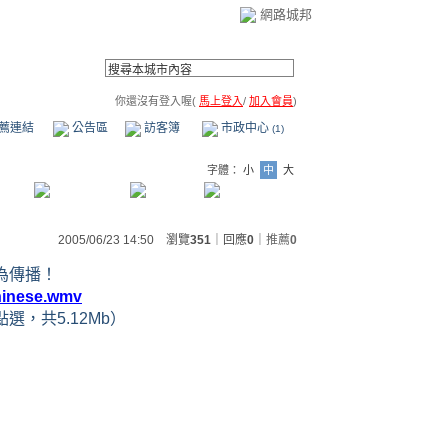
網路城邦
你還沒有登入喔(
馬上登入
/
加入會員
)
薦連結
公告區
訪客簿
市政中心
(1)
字體：
小
中
大
2005/06/23 14:50 瀏覽
351
｜回應
0
｜
推薦
0
為傳播！
chinese.wmv
，共5.12Mb）