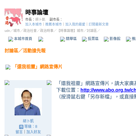
時事論壇
市長：
胡卜凱
副市長：
加入本城市
｜
推薦本城市
｜
加入我的最愛
｜
訂閱最新文章
udn
／
城市
／
政治社會
／
政治時事
／
【時事論壇】城市
／討論區／
本城市首頁
討論區
精華區
投票區
影像館
推
討論區
／
活動搶先報
「還我祖靈」網路宣傳片
「還我祖靈」網路宣傳片，請大家廣
下載位置：
http://www.abo.org.tw/
（按滑鼠右鍵「另存新檔」，或直接點選
胡卜凱
等級：8
留言
｜
加入好友