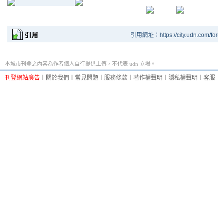
引用網址：https://city.udn.com/fo
本城市刊登之內容為作者個人自行提供上傳，不代表 udn 立場。
刊登網站廣告
︱
關於我們
︱
常見問題
︱
服務條款
︱
著作權聲明
︱
隱私權聲明
︱
客服