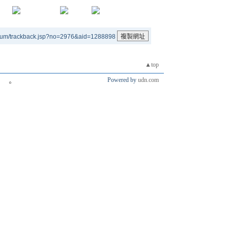
rum/trackback.jsp?no=2976&aid=1288898
▲top
Powered by
udn.com