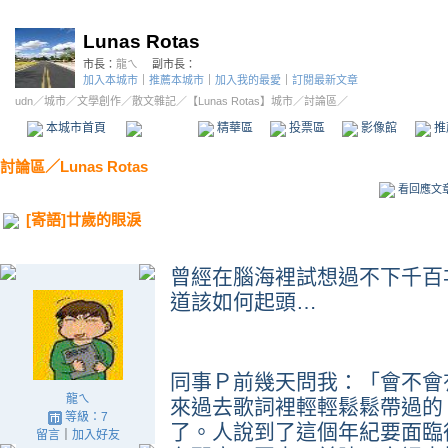
Lunas Rotas
市長：
龍ㄟ
副市長：
加入本城市
｜
推薦本城市
｜
加入我的最愛
｜
訂閱最新文章
udn
／
城市
／
文學創作
／
散文雜記
／
【Lunas Rotas】城市
／討論區／
本城市首頁
討論區
精華區
投票區
影像館
推
討論區
／
Lunas Rotas
看回應文
[寄語]廿歲的眼淚
曾經在腦海裡試想過不下千百
道該如何起頭
…
同事Ｐ前幾天問我：「會不會
龍ㄟ
來過去歌詞裡輕輕鬆鬆帶過的
等級：7
了。人說到了這個年紀要面臨
留言
｜
加入好友