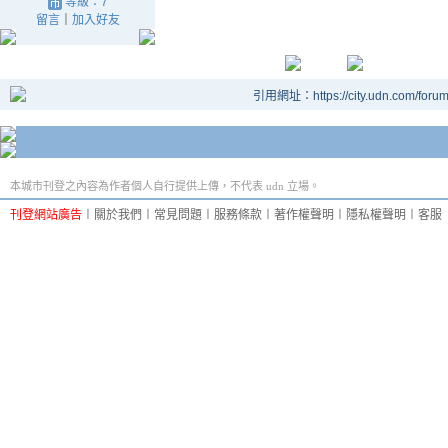
等級：7
留言
｜
加入好友
引用網址：https://city.udn.com/foru
本城市刊登之內容為作者個人自行提供上傳，不代表 udn 立場。
刊登網站廣告
︱
關於我們
︱
常見問題
︱
服務條款
︱
著作權聲明
︱
隱私權聲明
︱
客服