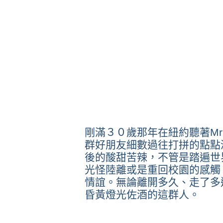
剛滿３０歲那年在紐約聽著
Mr
群好朋友細數過往打拼的點點
後的酸甜苦辣，不管是踏遍世
光怪陸離或是重回校園的感觸
情誼。無論離開多久、走了多
昏黃燈光佐酒的這群人。