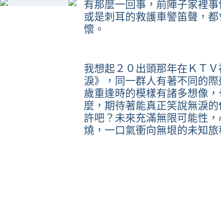
有那麼一回事，前陣子家裡事
或是刺耳的救護車警笛聲，都
懷。
我想起２０出頭那年在ＫＴＶ
淚》，同一群人有著不同的際
歲重逢時的模樣有諸多想像，
麼，期待著能真正笑說無淚的
許吧？未來充滿無限可能性，
燒，一口氣衝向無垠的未知旅