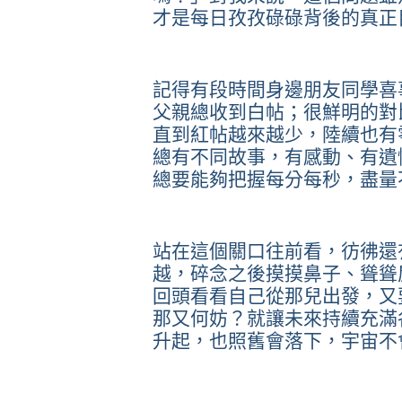
才是每日孜孜碌碌背後的真正
記得有段時間身邊朋友同學喜
父親總收到白帖；很鮮明的對
直到紅帖越來越少，陸續也有
總有不同故事，有感動、有遺
總要能夠把握每分每秒，盡量
站在這個關口往前看，彷彿還
越，碎念之後摸摸鼻子、聳聳
回頭看看自己從那兒出發，又
那又何妨？就讓未來持續充滿
升起，也照舊會落下，宇宙不