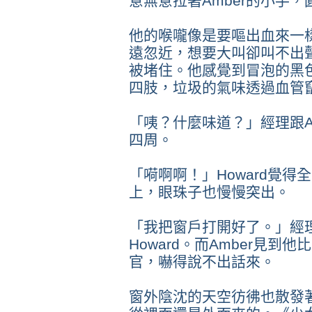
意無意拉著Amber的小手
他的喉嚨像是要嘔出血來一樣
遠忽近，想要大叫卻叫不出
被堵住。他感覺到冒泡的黑
四肢，垃圾的氣味透過血管
「咦？什麼味道？」經理跟A
四周。
「嗬啊啊！」Howard覺
上，眼珠子也慢慢突出。
「我把窗戶打開好了。」經
Howard。而Amber見
官，嚇得說不出話來。
窗外陰沈的天空彷彿也散發