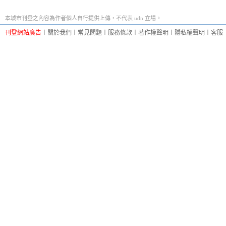
本城市刊登之內容為作者個人自行提供上傳，不代表 udn 立場。
刊登網站廣告
︱
關於我們
︱
常見問題
︱
服務條款
︱
著作權聲明
︱
隱私權聲明
︱
客服