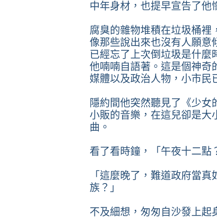
中年身材，也提早宣告了他
腐臭的雜物堆積在垃圾桶裡
像那些說出來也沒有人願意
已經忘了上次倒垃圾是什麼
他喃喃自語著。這是個神奇
媒體以及政治人物，小市民
隱約間他突然聽見了《少女
小販的音樂，在這兒卻是大
曲。
看了看時鐘，「午夜十二點
「這麼晚了，難道政府當真
族？」
不及細想，匆匆自沙發上起