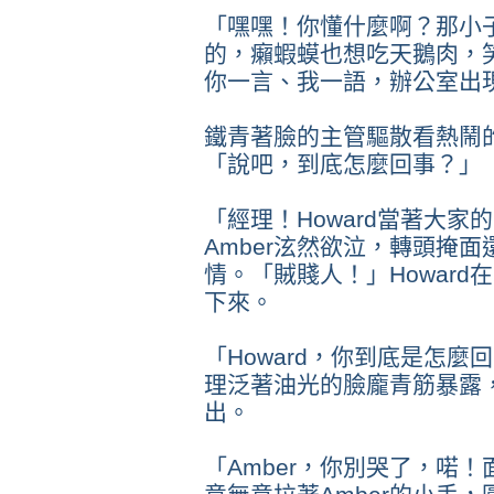
「嘿嘿！你懂什麼啊？那小子
的，癩蝦蟆也想吃天鵝肉，
你一言、我一語，辦公室出
鐵青著臉的主管驅散看熱鬧
「說吧，到底怎麼回事？」
「經理！Howard當著大
Amber泫然欲泣，轉頭掩
情。「賊賤人！」Howar
下來。
「Howard，你到底是怎麼
理泛著油光的臉龐青筋暴露
出。
「Amber，你別哭了，喏