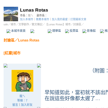
Lunas Rotas
市長：
龍ㄟ
副市長：
加入本城市
｜
推薦本城市
｜
加入我的最愛
｜
訂閱最新文章
udn
／
城市
／
文學創作
／
散文雜記
／
【Lunas Rotas】城市
／討論區／
本城市首頁
討論區
精華區
投票區
影像館
推
討論區
／
Lunas Rotas
[紅塵]城市
（附圖
早知道如此，當初就不該出
龍ㄟ
在說這些好像都太遲了…
等級：7
留言
｜
加入好友