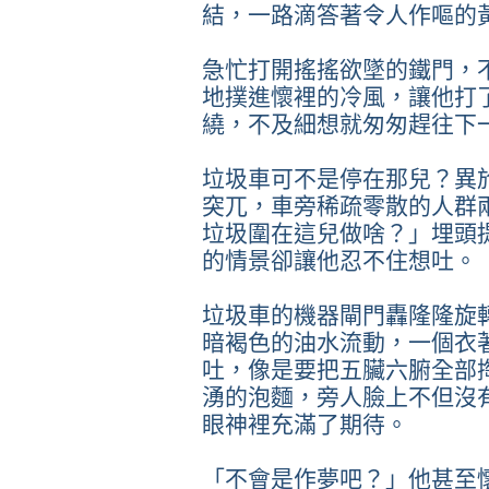
結，一路滴答著令人作嘔的
急忙打開搖搖欲墜的鐵門，
地撲進懷裡的冷風，讓他打
繞，不及細想就匆匆趕往下
垃圾車可不是停在那兒？異
突兀，車旁稀疏零散的人群
垃圾圍在這兒做啥？」埋頭
的情景卻讓他忍不住想吐。
垃圾車的機器閘門轟隆隆旋
暗褐色的油水流動，一個衣
吐，像是要把五臟六腑全部
湧的泡麵，旁人臉上不但沒
眼神裡充滿了期待。
「不會是作夢吧？」他甚至