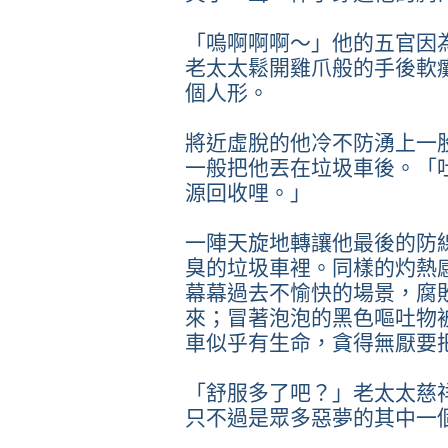
「嗚啊啊啊～」他的五官因
老太太鬆開雞爪般的手後軟
個人形。
將近虛脫的他冷不防湧上一
一般把他丟在垃圾車後。「
源回收哩。」
一陣天旋地轉讓他最後的防
臭的垃圾車裡。同樣的灼熱
幕幕過去不愉快的場景，腐
來；冒著泡泡的黑色嘔吐物
車似乎有生命，貪得無厭要
「舒服多了吧？」老太太慈
只不過是眾多惡夢的其中一