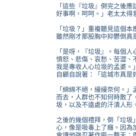
「這些『垃圾』倒完之後應
好事啊，呵呵。」老太太得
「垃圾？」重複聽見這個本
雖然剛才那股胸中抑鬱倒真
「是呀，『垃圾』。每個人
憤怒、悲傷、哀愁、苦澀、
我是專收人心垃圾的孟婆。
自顧自說著：「這城市真是
「綿綿不絕，縵縵奈何。」
而去，人群也不知何時散了
圾，以及不遠處的汗漬人形
之後的幾個禮拜，倒「垃圾
心，像是吸毒上了癮。因為
會讓他強忍著作嘔一整天；