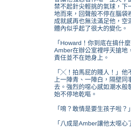
禁不起針尖輕挑的氣球，下
地而來，回聲般不停在腦袋
成就感再也無法滿足他，空
體內似乎起了很大的變化。
「Howard！你到底在搞
Amber在辦公室裡呼天搶
責任並不在她身上。
「╳！拍馬屁的賤人！」他不
上一陣青、一陣白，隔壁同
去。強烈的噁心感如潮水般襲
始不停地乾嘔。
「唷？敢情是要生孩子啦？
「八成是Amber讓他太噁心