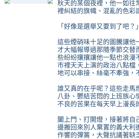
秋天的某個夜裡，他一如往
裡糾結的旗幟、混亂的色彩
「好像是選舉又要到了吧？
這些煙硝味十足的圖騰讓他
才大幅報導過那隨季節交替
些紛紛攘攘讓他一點也浪漫
市裡天天上演的政治八點檔
地可以串接、絲毫不牽強，
誰又真的在乎呢？這些走馬
八卦、鬱結苦悶的上班族心
不良的苦果在每天早上漫長
闔上門、打開燈，接著將自
邊搬回來別人棄置的義大利
作響的彈簧，大聲抗議著缺