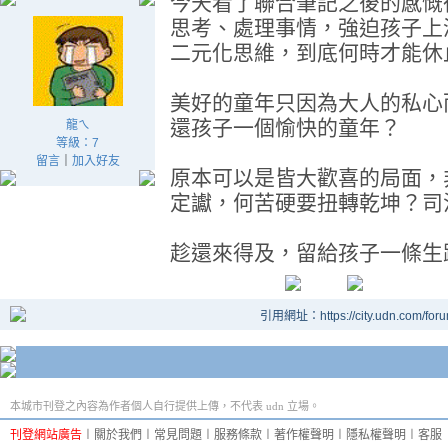
今天看了聯合筆記之後的感慨
思考、處理事情，強迫孩子上
二元化思維，到底何時才能休
美好的童年只因為大人的私心
還孩子一個愉快的童年？
龍ㄟ
等級：7
留言
｜
加入好友
原本可以是皆大歡喜的局面，
定讞，何苦硬要扭轉乾坤？司
趁還來得及，留給孩子一條生
引用網址：https://city.udn.com/for
本城市刊登之內容為作者個人自行提供上傳，不代表 udn 立場。
刊登網站廣告
︱
關於我們
︱
常見問題
︱
服務條款
︱
著作權聲明
︱
隱私權聲明
︱
客服