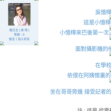
吳憶
這是小憶樺
龍公主 ( 美 琪 )
小憶樺來巴後第一次
等級：8
留言
｜
加入好友
面對攝影機的
在學
依偎在阿姨懷裏的
坐在哥哥旁邊 接受記者
註 : 這是 