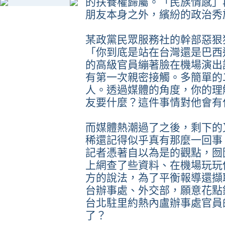
的扶養權歸屬。「民族情感」
朋友本身之外，繽紛的政治秀
某政黨民眾服務社的幹部惡狠
「你到底是站在台灣還是巴西
的高級官員繃著臉在機場演出
有第一次親密接觸。多簡單的
人。透過媒體的角度，你的理
友要什麼？這件事情對他會有
而媒體熱潮過了之後，剩下的
稀還記得似乎真有那麼一回事
記者憑著自以為是的觀點，囫
上網查了些資料、在機場玩玩
方的說法，為了平衡報導還擷
台辦事處、外交部，願意花點
台北駐里約熱內盧辦事處官員
了？