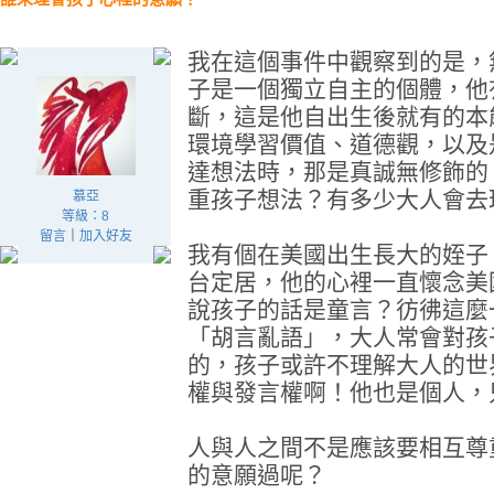
我在這個事件中觀察到的是，
子是一個獨立自主的個體，他
斷，這是他自出生後就有的本
環境學習價值、道德觀，以及
達想法時，那是真誠無修飾的
重孩子想法？有多少大人會去
慕亞
等級：8
留言
｜
加入好友
我有個在美國出生長大的姪子
台定居，他的心裡一直懷念美
說孩子的話是童言？彷彿這麼
「胡言亂語」，大人常會對孩
的，孩子或許不理解大人的世
權與發言權啊！他也是個人，
人與人之間不是應該要相互尊
的意願過呢？