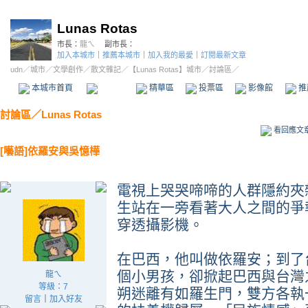
Lunas Rotas
市長：
龍ㄟ
副市長：
加入本城市
｜
推薦本城市
｜
加入我的最愛
｜
訂閱最新文章
udn
／
城市
／
文學創作
／
散文雜記
／
【Lunas Rotas】城市
／討論區／
本城市首頁
討論區
精華區
投票區
影像館
推
討論區
／
Lunas Rotas
看回應文
[囈語]依羅安與吳憶樺
電視上哭哭啼啼的人群隱約夾
生站在一旁看著大人之間的爭
穿透攝影機。
在巴西，他叫做依羅安；到了
個小男孩，卻掀起巴西與台灣
龍ㄟ
等級：7
朔迷離有如羅生門，雙方各執
留言
｜
加入好友