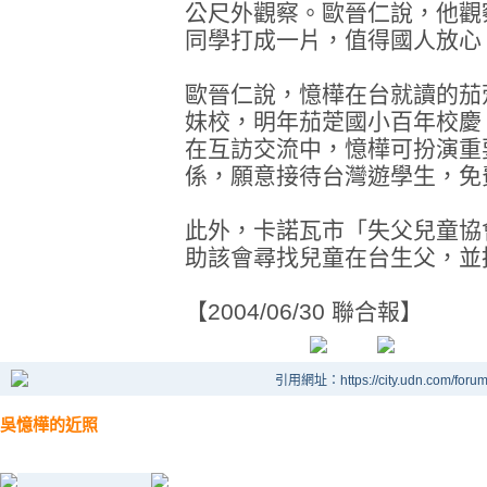
公尺外觀察。歐晉仁說，他觀
同學打成一片，值得國人放心
歐晉仁說，憶樺在台就讀的茄
妹校，明年茄萣國小百年校慶
在互訪交流中，憶樺可扮演重
係，願意接待台灣遊學生，免
此外，卡諾瓦市「失父兒童協
助該會尋找兒童在台生父，並
【2004/06/30 聯合報】
引用網址：https://city.udn.com/foru
吳憶樺的近照