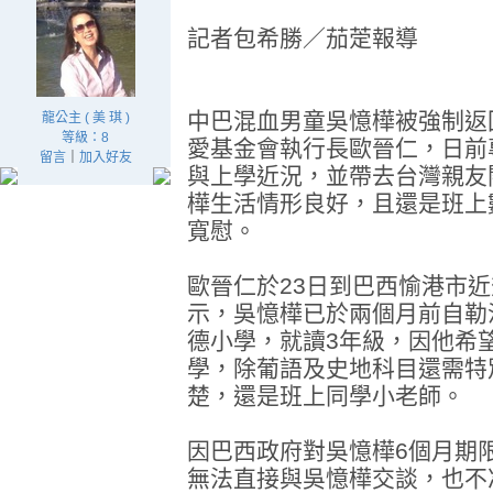
記者包希勝／茄萣報導
中巴混血男童吳憶樺被強制返
龍公主 ( 美 琪 )
等級：8
愛基金會執行長歐晉仁，日前
留言
｜
加入好友
與上學近況，並帶去台灣親友
樺生活情形良好，且還是班上
寬慰。
歐晉仁於23日到巴西愉港市
示，吳憶樺已於兩個月前自勒
德小學，就讀3年級，因他希
學，除葡語及史地科目還需特
楚，還是班上同學小老師。
因巴西政府對吳憶樺6個月期
無法直接與吳憶樺交談，也不