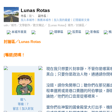
Lunas Rotas
市長：
龍ㄟ
副市長：
加入本城市
｜
推薦本城市
｜
加入我的最愛
｜
訂閱最新文章
udn
／
城市
／
文學創作
／
散文雜記
／
【Lunas Rotas】城市
／討論區／
本城市首頁
討論區
精華區
投票區
影像館
推
討論區
／
Lunas Rotas
[囈語]閉嘴！
現在我只想要片刻寧靜，不管你是哪黨
黑白；只要你是政治人物，通通請你閉
沒錯，請你免開尊口；聽你們在那兒搬
程車運將或是巷口賣麵的阿伯攀談，靜
論她／他們的口音是從哪裡來。
龍ㄟ
等級：7
當你們在神聖的國會殿堂大打出手、機
留言
｜
加入好友