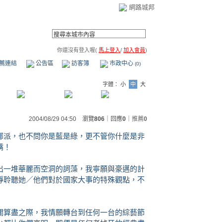
網路城邦
你還沒有登入喔(
馬上登入
/
加入會員
)
薦連結
公告區
訪客簿
市政中心
(0)
字體：
小
中
大
2004/08/29 04:50 瀏覽
806
｜回應
0
｜
推薦
0
哪派，也不問你是藍是綠，更不管你什麼是非
嘴！
出一堆華麗而空洞的詞藻，我寧願與豪邁的計
靜聆聽她／他們對於國家大事的特殊觀點，不
關算盡之際，我情願轉台到任何一台的綜藝節