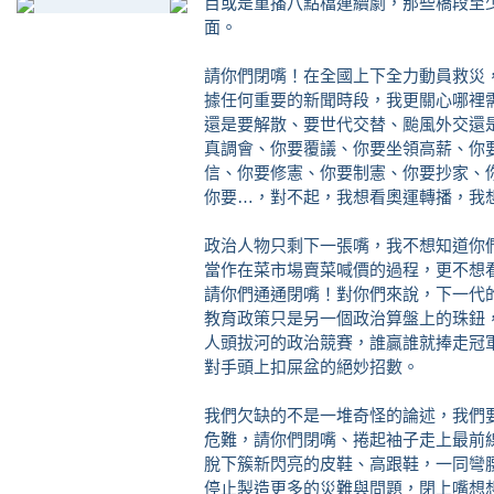
目或是重播八點檔連續劇，那些橋段至
面。
請你們閉嘴！在全國上下全力動員救災
據任何重要的新聞時段，我更關心哪裡
還是要解散、要世代交替、颱風外交還
真調會、你要覆議、你要坐領高薪、你
信、你要修憲、你要制憲、你要抄家、
你要…，對不起，我想看奧運轉播，我
政治人物只剩下一張嘴，我不想知道你
當作在菜市場賣菜喊價的過程，更不想
請你們通通閉嘴！對你們來說，下一代
教育政策只是另一個政治算盤上的珠鈕
人頭拔河的政治競賽，誰贏誰就捧走冠
對手頭上扣屎盆的絕妙招數。
我們欠缺的不是一堆奇怪的論述，我們
危難，請你們閉嘴、捲起袖子走上最前
脫下簇新閃亮的皮鞋、高跟鞋，一同彎
停止製造更多的災難與問題，閉上嘴想