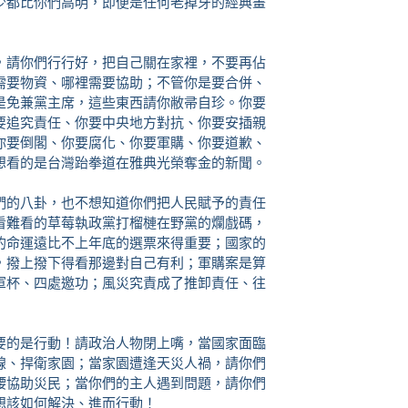
少都比你們高明，即便是任何老掉牙的經典畫
，請你們行行好，把自己關在家裡，不要再佔
需要物資、哪裡需要協助；不管你是要合併、
是免兼黨主席，這些東西請你敝帚自珍。你要
要追究責任、你要中央地方對抗、你要安插親
你要倒閣、你要腐化、你要軍購、你要道歉、
想看的是台灣跆拳道在雅典光榮奪金的新聞。
們的八卦，也不想知道你們把人民賦予的責任
看難看的草莓執政黨打榴槤在野黨的爛戲碼，
的命運遠比不上年底的選票來得重要；國家的
，撥上撥下得看那邊對自己有利；軍購案是算
軍杯、四處邀功；風災究責成了推卸責任、往
要的是行動！請政治人物閉上嘴，當國家面臨
線、捍衛家園；當家園遭逢天災人禍，請你們
腰協助災民；當你們的主人遇到問題，請你們
想該如何解決、進而行動！