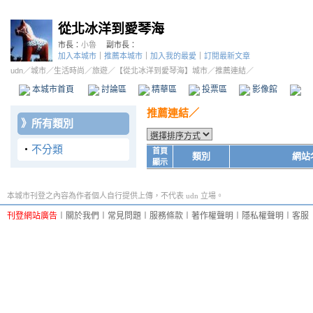
從北冰洋到愛琴海
市長：
小魯
副市長：
加入本城市
｜
推薦本城市
｜
加入我的最愛
｜
訂閱最新文章
udn
／
城市
／
生活時尚
／
旅遊
／
【從北冰洋到愛琴海】城市
／推薦連結／
本城市首頁
討論區
精華區
投票區
影像館
推
推薦連結／
》
所有類別
‧
不分類
首頁
類別
網站
顯示
本城市刊登之內容為作者個人自行提供上傳，不代表 udn 立場。
刊登網站廣告
︱
關於我們
︱
常見問題
︱
服務條款
︱
著作權聲明
︱
隱私權聲明
︱
客服