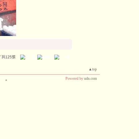
／共125張
▲top
Powered by
udn.com