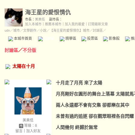
海王星的愛恨情仇
市長：
美美低
副市長：
加入本城市
｜
推薦本城市
｜
加入我的最愛
｜
訂閱最新文章
udn
／
城市
／
文學創作
／
小說
／
【海王星的愛恨情仇】城市
／討論區／
本城市首頁
討論區
精華區
投票區
影像館
推
討論區
／
不分版
太陽在十月
十月走了月亮 來了太陽
月亮剛好在圓形的舞台上落幕 太陽就馬
兩人永遠都不會有交集 卻都樂在其中
未曾有過的追逐 卻在觀眾眼裡各自閃耀
美美低
等級：8
人間幾何 終歸於無常
留言
｜
加入好友