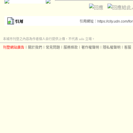
引用網址：https://city.udn.com/fo
本城市刊登之內容為作者個人自行提供上傳，不代表 udn 立場。
刊登網站廣告
︱
關於我們
︱
常見問題
︱
服務條款
︱
著作權聲明
︱
隱私權聲明
︱
客服