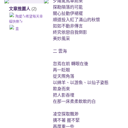
夕陽駕馬車前來
探勘隕落的可能
文章推薦人
(2)
關心扯動伊裙襬
陶愛ೀ希望每天幸
順道投入紅了滿山的秋懷
福快樂ೀ
如如不動非傳言
盒
終究依戀自我倒影
美妙風采
二 雲海
忽焉在前 轉眼在後
再一眨眼
從天際角落
以綿羊、以游魚、以仙子姿態
欺身而來
把人影吞埋
在那一床柔柔軟軟的白
凌空探取飄渺
搆不著 握不緊
再厚重一些