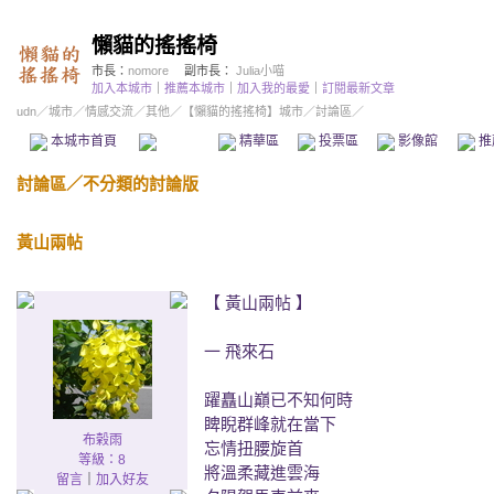
懶貓的搖搖椅
市長：
nomore
副市長：
Julia小喵
加入本城市
｜
推薦本城市
｜
加入我的最愛
｜
訂閱最新文章
udn
／
城市
／
情感交流
／
其他
／
【懶貓的搖搖椅】城市
／討論區／
本城市首頁
討論區
精華區
投票區
影像館
推
討論區
／
不分類的討論版
黃山兩帖
【 黃山兩帖 】
一 飛來石
躍矗山巔已不知何時
睥睨群峰就在當下
布榖雨
忘情扭腰旋首
等級：8
將溫柔藏進雲海
留言
｜
加入好友