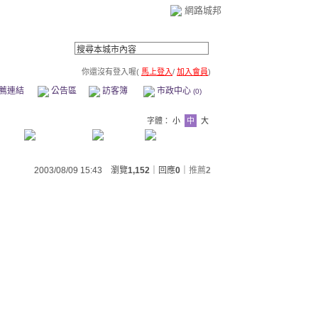
網路城邦
你還沒有登入喔(
馬上登入
/
加入會員
)
薦連結
公告區
訪客簿
市政中心
(0)
字體：
小
中
大
2003/08/09 15:43 瀏覽
1,152
｜回應
0
｜
推薦
2