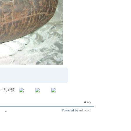
／共37張
▲top
Powered by
udn.com