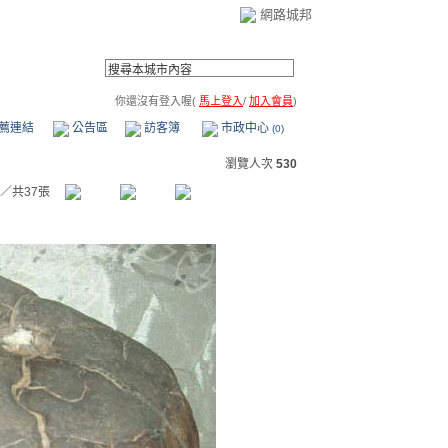
網路城邦
你還沒有登入喔(
馬上登入
/
加入會員
)
薦連結
公告區
訪客簿
市政中心
(0)
瀏覽人次
530
／共37張