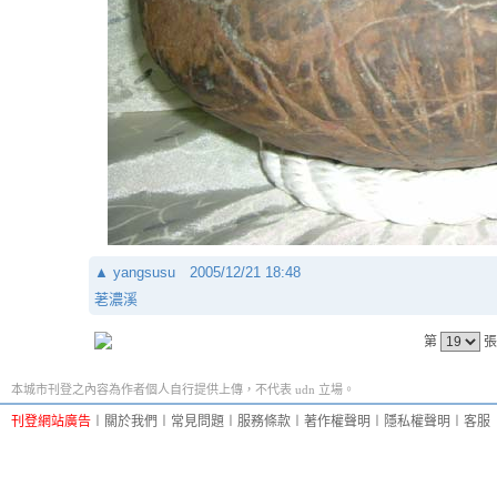
▲
yangsusu
2005/12/21 18:48
荖濃溪
第
張
本城市刊登之內容為作者個人自行提供上傳，不代表 udn 立場。
刊登網站廣告
︱
關於我們
︱
常見問題
︱
服務條款
︱
著作權聲明
︱
隱私權聲明
︱
客服