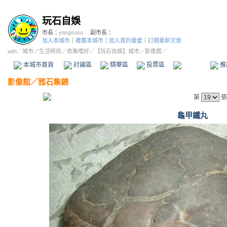
玩石自娛
市長：
yangsusu
副市長：
加入本城市
｜
推薦本城市
｜
加入我的最愛
｜
訂閱最新文章
udn
／
城市
／
生活時尚
／
收集嗜好
／
【玩石自娛】城市
／影像館／
本城市首頁
討論區
精華區
投票區
影像館
推
影像館
／
雅石集錦
第
張
龜甲鐵丸