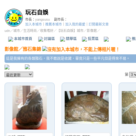
玩石自娛
市長：
yangsusu
副市長：
加入本城市
｜
推薦本城市
｜
加入我的最愛
｜
訂閱最新文章
udn
／
城市
／
生活時尚
／
收集嗜好
／
【玩石自娛】城市
／影像館／
本城市首頁
討論區
精華區
投票區
影像館
推
影像館
／
雅石集錦
這是我擁有的各類雅石，我不敢說是收藏，畢竟只是一些平凡但是得來不易。
第