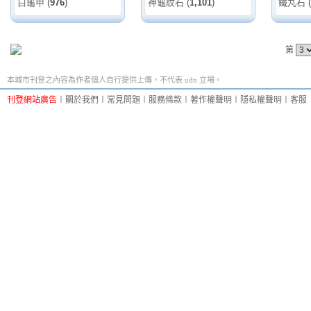
白龜甲
(
976
)
神龜紋石
(
1,101
)
鐵丸石
(
第
本城市刊登之內容為作者個人自行提供上傳，不代表 udn 立場。
刊登網站廣告
︱
關於我們
︱
常見問題
︱
服務條款
︱
著作權聲明
︱
隱私權聲明
︱
客服