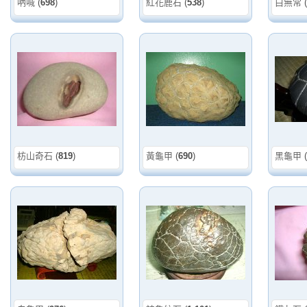
吶喊
(
698
)
紅花鹿石
(
538
)
白無常
(
枋山奇石
(
819
)
黃龜甲
(
690
)
黑龜甲
(