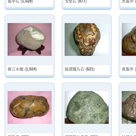
龜甲石
(
1,028
)
戈壁石
(
877
)
黑龜甲
(
春江水暖
(
1,024
)
臉譜鐵丸石
(
621
)
黃龜甲
(