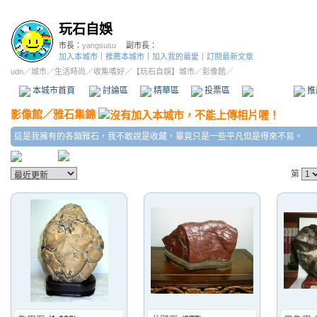
玩石自娛
市長：
yangsusu
副市長：
加入本城市
｜
推薦本城市
｜
加入我的最愛
｜
訂閱最新文章
udn
／
城市
／
生活時尚
／
收集嗜好
／
【玩石自娛】城市
／影像館／
本城市首頁
討論區
精華區
投票區
影像館
推
影像館
／
雅石集錦
這是我擁有的各類雅石，我不敢說是收藏，畢竟只是一些平凡但是得來不易。
第