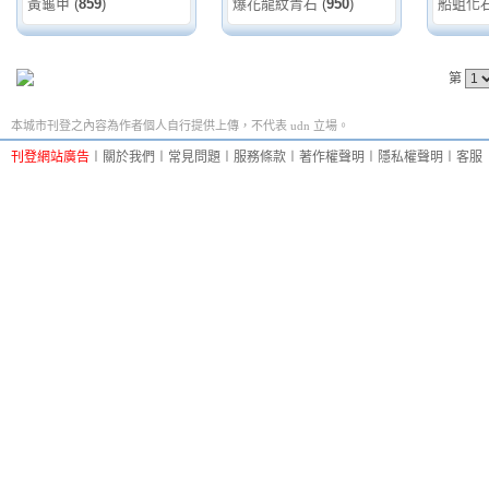
黃龜甲
(
859
)
爆花龍紋青石
(
950
)
船蛆化
第
本城市刊登之內容為作者個人自行提供上傳，不代表 udn 立場。
刊登網站廣告
︱
關於我們
︱
常見問題
︱
服務條款
︱
著作權聲明
︱
隱私權聲明
︱
客服