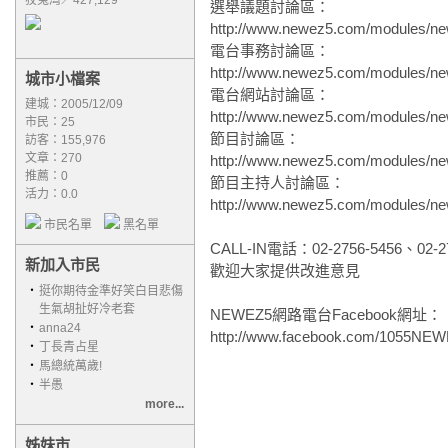
狡兔灣／427,129
選舉議題討論區：
http://www.newez5.com/modules/n
電台事務討論區：
http://www.newez5.com/modules/n
城市小檔案
電台網站討論區：
建城：2005/12/09
http://www.newez5.com/modules/n
市民：25
節目討論區：
訪客：155,976
文章：270
http://www.newez5.com/modules/n
推薦：
0
節目主持人討論區：
活力：0.0
http://www.newez5.com/modules/n
市民名單
黑名單
CALL-IN電話：02-2756-5456、02-27
新加入市民
歡迎大家提供改進意見
‧
挺你期待金準好笑白目悲傷
生氣胡扯好冷老套
NEWEZ5網路電台Facebook網址：
‧
anna24
http://www.facebook.com/1055NE
‧
丁長青占星
‧
馬總統萬歲!
‧
半愚
more...
姊妹市