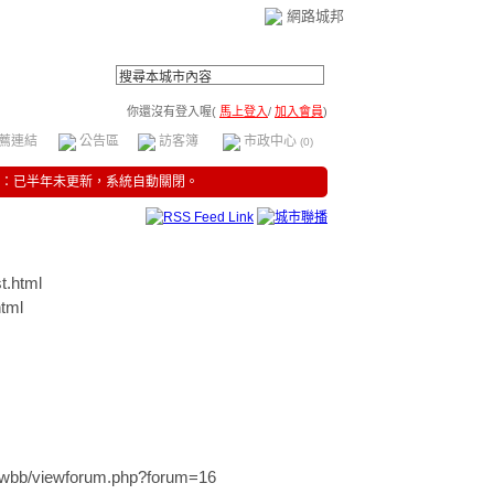
網路城邦
你還沒有登入喔(
馬上登入
/
加入會員
)
薦連結
公告區
訪客簿
市政中心
(0)
：已半年未更新，系統自動關閉。
t.html
tml
ewbb/viewforum.php?forum=16