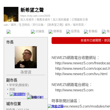
新希望之聲
https://city.udn.com/2609
加入本城市
｜
推薦本城市
｜
加入我的最愛
｜
訂閱最新文章
udn
／
城市
／
生活時尚
／
流行尖端
／
【新希望之聲】城市
／城市首頁／
本城市首頁
討論區
精華區
投票區
影像館
推
本城市已被關閉，原因
市長
NEWEZ5網路電台收聽網址：
http://www.newez5.com/freedocas
http://www.newez5.com/sopcast.h
孫塋寊
http://www.newez5.com/tvu.html
副市長
NEWEZ5網路電台網址：
‧
早早安(顏俊家)
‧
沛翁
http://www.newez5.com
‧
文資守護員小孫
時事新聞討論區：
城市位置
http://www.newez5.com/modules/n