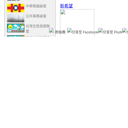
新希望
中華救國論壇
公共事務論壇
台灣生態旅遊聯
盟
粉絲團
我們的電影筆記
Bunun
more...
建立你的名片貼
推薦連結
NEWEZ5網路電台噗浪網址：
‧
This is Billy
http://www.plurk.com/1055NEWEZ5
‧
NEW EZ5網路電台 pchom
e聯絡處
‧
韻清樂舞劇團
‧
雲林猿芝居
‧
台北市議員潘懷宗
‧
閱讀郝龍斌
‧
沛翁
‧
NEW EZ5網路電台
‧
閔爺攝影沙龍-PChome館