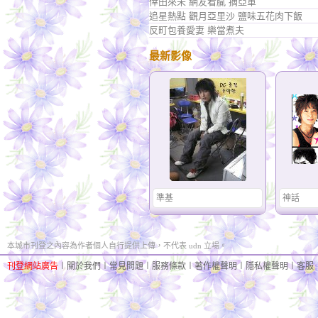
倖田來未 網友看膩 摘亞軍
追星熱點 觀月亞里沙 鹽味五花肉下飯
反町包養愛妻 樂當煮夫
最新影像
準基
神話
本城市刊登之內容為作者個人自行提供上傳，不代表 udn 立場。
刊登網站廣告
︱
關於我們
︱
常見問題
︱
服務條款
︱
著作權聲明
︱
隱私權聲明
︱
客服