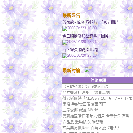
最新公告
影像館~新增「神話」「宮」圖片
2006/04/23 10:00
金三順動靜態語錄書卡圖片
2006/01/20 23:26
山下智久[動態GIF檔]
2006/01/20 23:13
最新討論
討論主題
【日韓帝國】城市徵求市長
平井堅冰川清牽手 爆同志情
傑尼斯團體「NEWS」10月6、7日小巨蛋
開唱 手越增田唱爆西門町
土屋安娜 獻聲 NANA
奧莉維亞睽違兩年六個月 全新迷你專輯
金晶恩 激吻扒衣 勝蔡琳
玄英票房贏Rain 百萬人挺《老大》