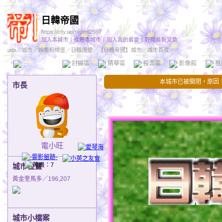
日韓帝國
https://city.udn.com/2560
加入本城市
｜
推薦本城市
｜
加入我的最愛
｜
訂閱最新文章
udn
／
城市
／
娛樂粉絲堡
／
日韓團體
／
【日韓帝國】城市
／城市首頁／
本城市首頁
討論區
精華區
投票區
影像館
推
本城市已被關閉，原因
市長
電小旺
城市位置
黃金奎馬多／196,207
城市小檔案