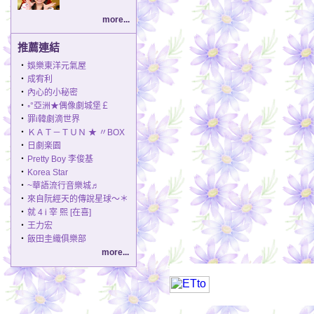
more...
推薦連結
‧
娛樂東洋元氣屋
‧
成宥利
‧
內心的小秘密
‧
◦°亞洲★偶像劇城堡￡
‧
罪i韓劇滴世界
‧
ＫＡＴ－ＴＵＮ ★ 〃BOX
‧
日劇楽園
‧
Pretty Boy 李俊基
‧
Korea Star
‧
~華語流行音樂城♬
‧
來自阮經天的傳說星球～＊
‧
就 4 i 宰 熙 [在喜]
‧
王力宏
‧
飯田圭織俱樂部
more...